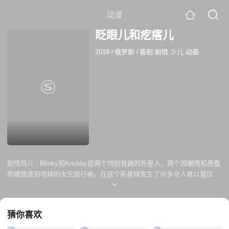
动漫
眨眼儿和疙瘩儿
2019
/
俄罗斯
/
喜剧 剧情 少儿 动画
剧情简介 :
Blinky和Knobby是两个特别有趣的外星人，两个因懒惰和愚蠢
而被放逐到地球的太空旅行者。在这个新星球发生了许多令人难以置信的
冒险故事，也发现了许多好玩的地方，超治愈的爆笑故事让大家每天都在
欢乐中度过。
猜你喜欢