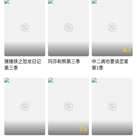
8.
1
猪猪侠之恐龙日记
玛莎和熊第三季
中二病也要谈恋爱
第三季
第1季
7.
8