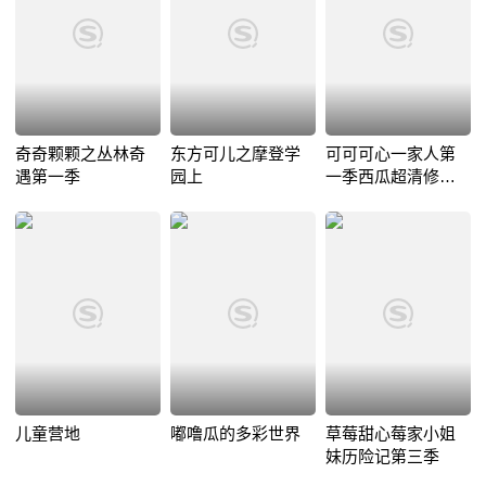
奇奇颗颗之丛林奇
东方可儿之摩登学
可可可心一家人第
遇第一季
园上
一季西瓜超清修复
版
儿童营地
嘟噜瓜的多彩世界
草莓甜心莓家小姐
妹历险记第三季