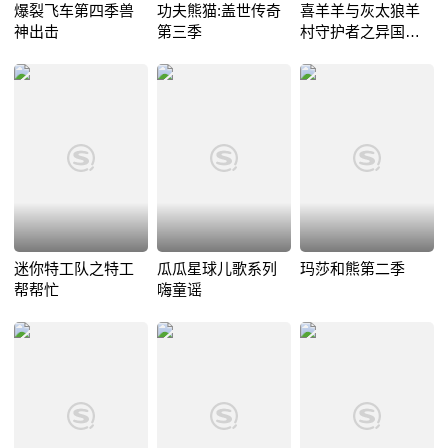
爆裂飞车第四季兽
功夫熊猫:盖世传奇
喜羊羊与灰太狼羊
神出击
第三季
村守护者之异国大
营救
迷你特工队之特工
瓜瓜星球儿歌系列
玛莎和熊第二季
帮帮忙
嗨童谣