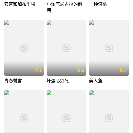
安吉和加布里埃
小淘气尼古拉的假
一种谋杀
期
7.
6.
6.
1
0
8
青春誓言
坏蛋必须死
美人鱼