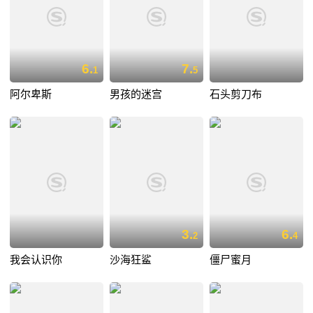
6.
7.
1
5
阿尔卑斯
男孩的迷宫
石头剪刀布
3.
6.
2
4
我会认识你
沙海狂鲨
僵尸蜜月