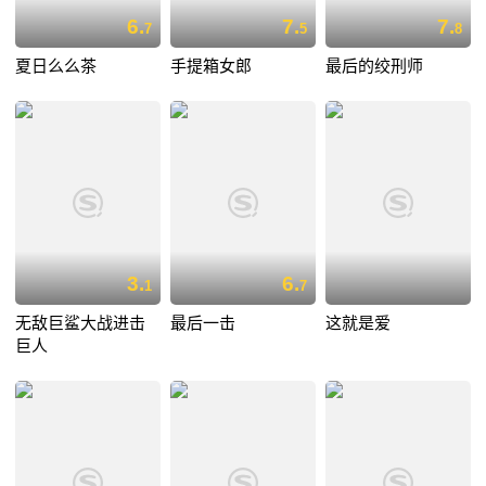
6.
7.
7.
7
5
8
夏日么么茶
手提箱女郎
最后的绞刑师
3.
6.
1
7
无敌巨鲨大战进击
最后一击
这就是爱
巨人