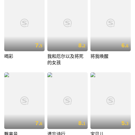
7.
8.
6.
5
2
6
喝彩
我和厄尔以及将死
将我唤醒
的女孩
7.
8.
5.
6
1
3
飘离号
遗忘诗行
宝贝儿