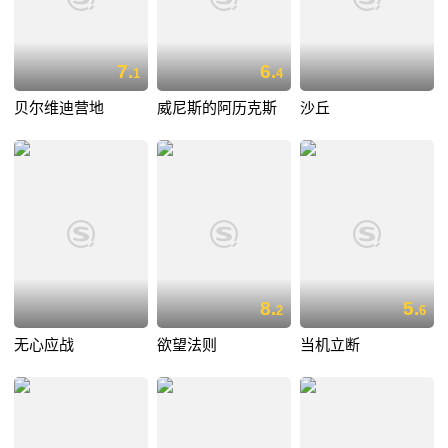
7.
6.
1
4
贝尔维迪营地
威尼斯的阿历克斯
沙丘
8.
5.
2
6
无心应战
欲望法则
当机立断