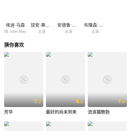
埃迪·马森
琼安·弗洛加特
安德鲁·巴肯
布隆森·韦伯
饰 John May
主演
主演
主演
猜你喜欢
7.
8.
7.
7
1
9
芳华
最好的尚未到来
流浪猫鲍勃