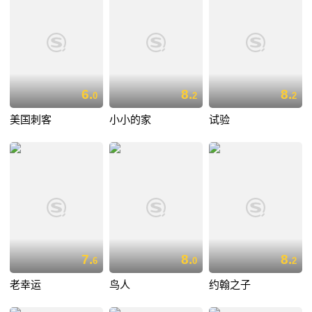
6.
8.
8.
0
2
2
美国刺客
小小的家
试验
7.
8.
8.
6
0
2
老幸运
鸟人
约翰之子