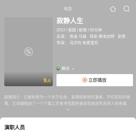
电影
寂静人生
2013
/
英国
/
剧情
/
92分钟
主演：
埃迪·马森
琼安·弗洛加特
安德鲁·巴肯
导演：
乌贝托·帕索里尼
腾讯
9.
立即播放
0
剧情简介 :
它被标榜为一个关于生命、爱情和来世的凄美、不切实际的故
事，它详细描述了一个个案工作者寻找那些被发现独自死去的人的亲属的
故事。
演职人员