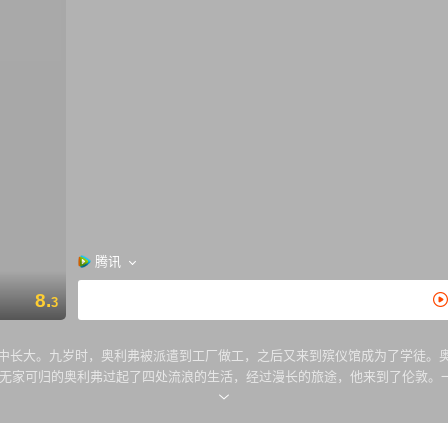
腾讯
8.
3
，从小在教会中长大。九岁时，奥利弗被派遣到工厂做工，之后又来到殡仪馆成为了学
家可归的奥利弗过起了四处流浪的生活，经过漫长的旅途，他来到了伦敦。一个名叫
员。一次意外中，奥利弗被警察逮捕了，但随后，他被证实是无辜的，当事人布朗罗先生（