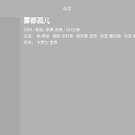
电影
雾都孤儿
1968
/
英国
/
歌舞 剧情
/
153分钟
主演：
朗·穆迪
姗妮·沃利斯
奥列佛·里德
哈里·塞科姆
马克·
导演：
卡罗尔·里德