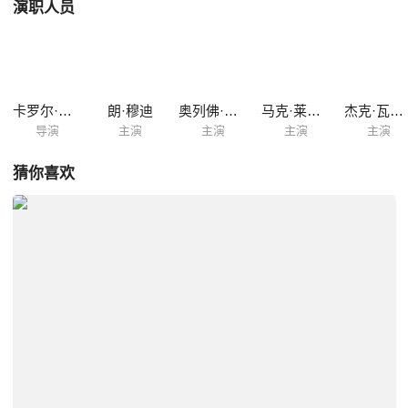
演职人员
卡罗尔·里德
朗·穆迪
奥列佛·里德
马克·莱斯特
杰克·瓦尔德
导演
主演
主演
主演
主演
猜你喜欢