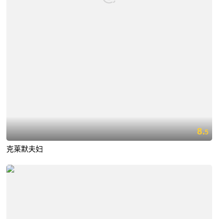
8.
5
克莱默夫妇