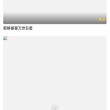
8.
8
耶稣基督万世巨星