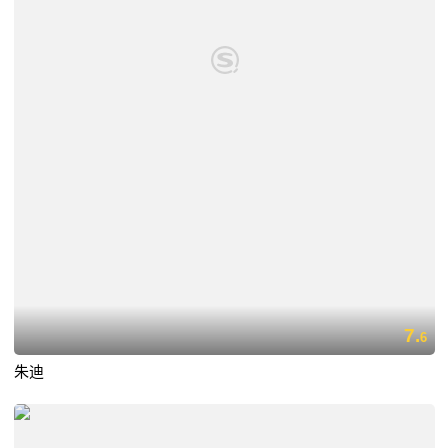
7.
6
朱迪