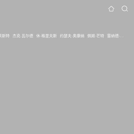
莱斯特
杰克·瓦尔德
休·格里夫斯
约瑟夫·奥康纳
佩姬·芒特
雷纳德·洛塞特