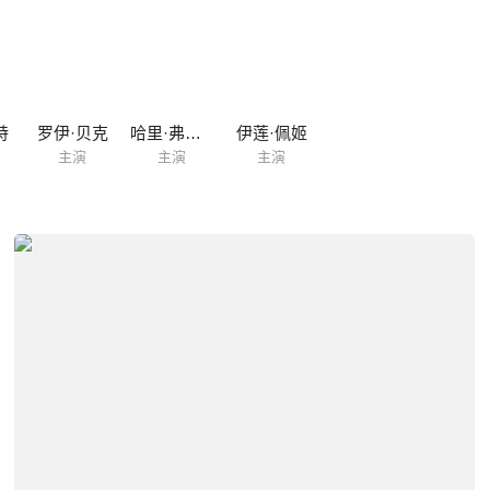
特
罗伊·贝克
哈里·弗雷德尔
伊莲·佩姬
主演
主演
主演