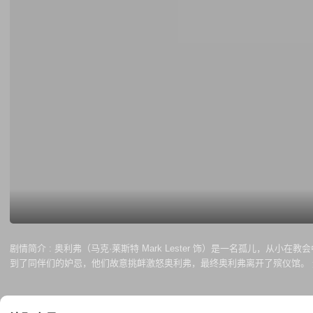
剧情简介 :
奥利弗（马克·莱斯特 Mark Lester 饰）是一名孤儿
到了同伴们的妒忌，他们故意挑衅激怒奥利弗，最终奥利弗离开了殡仪馆。 无
（朗·穆迪 Ron Moody 饰）的面前，就这样，奥利弗成为了他们中的一
弗的生活能够从此走上正轨吗？