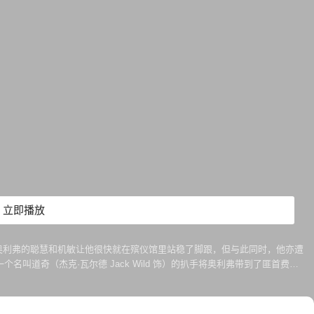
立即播放
徒。奥利弗的聪慧和机敏让他很快就在殡仪馆里站稳了脚跟，但与此同时，他亦遭
道奇（杰克·瓦尔德 Jack Wild 饰）的扒手将奥利弗带到了匪首费金
Joseph O'Conor 饰）对奥利弗感到十分愧疚，于是收留了他，奥利