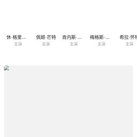
休·格里夫斯
佩姬·芒特
肯内斯·库兰汉姆
梅格斯·詹金斯
希拉·怀
主演
主演
主演
主演
主演