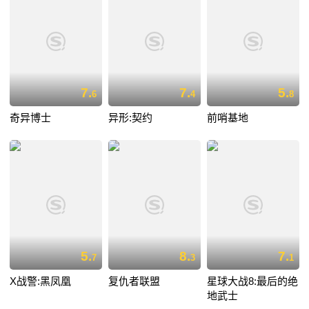
7.
7.
5.
6
4
8
奇异博士
异形:契约
前哨基地
5.
8.
7.
7
3
1
X战警:黑凤凰
复仇者联盟
星球大战8:最后的绝
地武士