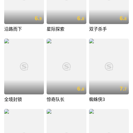
6.
6.
6.
9
8
8
沿路而下
星际探索
双子杀手
6.
7.
8
7
全境封锁
惊奇队长
蜘蛛侠3