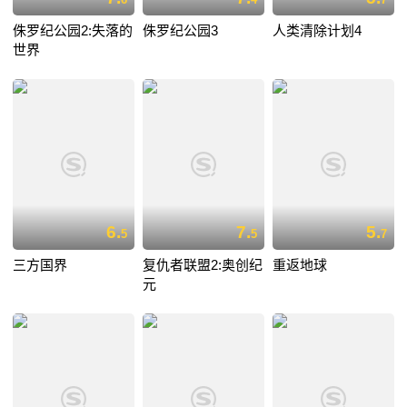
侏罗纪公园2:失落的
侏罗纪公园3
人类清除计划4
世界
6.
7.
5.
5
5
7
三方国界
复仇者联盟2:奥创纪
重返地球
元