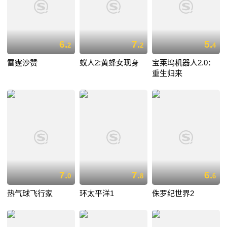
6.
7.
5.
2
2
4
雷霆沙赞
蚁人2:黄蜂女现身
宝莱坞机器人2.0：
重生归来
7.
7.
6.
0
8
6
热气球飞行家
环太平洋1
侏罗纪世界2