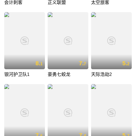
会计刺客
正义联盟
太空旅客
8.
7.
5.
1
7
2
银河护卫队1
豪勇七蛟龙
天际浩劫2
7.
7.
5.
6
4
7