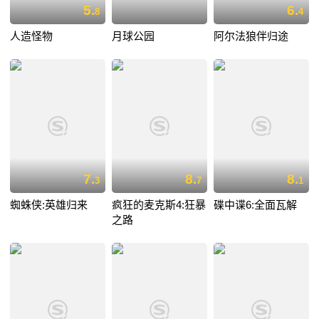
5.
6.
8
4
人造怪物
月球公园
阿尔法狼伴归途
7.
8.
8.
3
7
1
蜘蛛侠:英雄归来
疯狂的麦克斯4:狂暴
碟中谍6:全面瓦解
之路