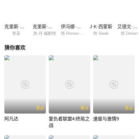
克里斯·麦凯
克里斯·帕拉特
伊冯娜·斯特拉霍夫斯基
J·K·西蒙斯
艾德文·霍德吉
导演
饰 丹·福斯特
饰 Romeo Command
饰 Slade
饰 Dorian
猜你喜欢
8.
8.
5.
8
5
1
阿凡达
复仇者联盟4:终局之
速度与激情9
战