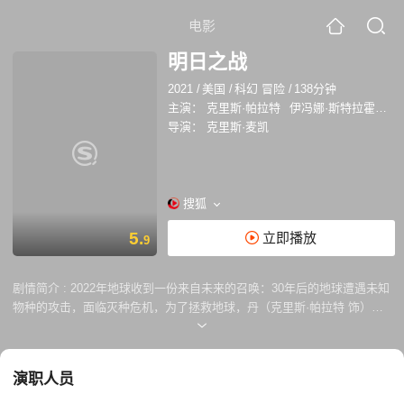
电影
明日之战
2021
/
美国
/
科幻 冒险
/
138分钟
主演：
克里斯·帕拉特
伊冯娜·斯特拉霍夫斯基
导演：
克里斯·麦凯
搜狐
5.
立即播放
9
剧情简介 :
2022年地球收到一份来自未来的召唤：30年后的地球遭遇未知
物种的攻击，面临灭种危机，为了拯救地球，丹（克里斯·帕拉特 饰）被
招募为战士去到未来，支持地球上人类的最后一战。直到亲眼所见，丹才
终于知道人类所面临的对手竟是是以人为食的残暴怪兽……… 关乎人类存
亡的最后一场大战拉开帷幕......
演职人员