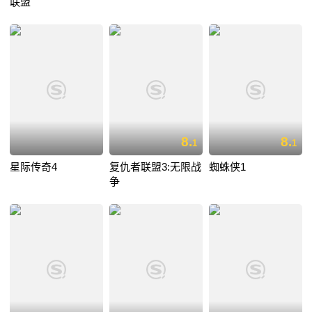
联盟
8.
8.
1
1
星际传奇4
复仇者联盟3:无限战
蜘蛛侠1
争