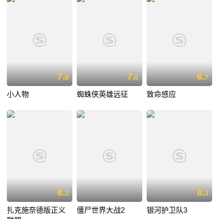
7.
7.
6.
8
6
7
小人物
蜘蛛侠英雄远征
致命感应
8.
8.
3
3
扎克施奈德版正义
僵尸世界大战2
银河护卫队3