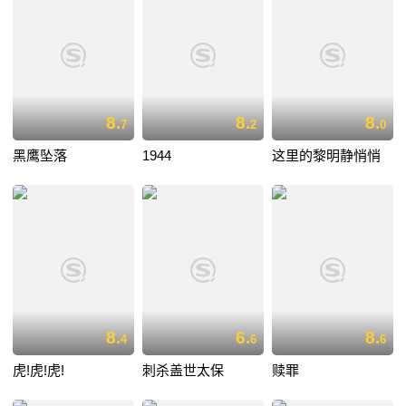
8.
8.
8.
7
2
0
黑鹰坠落
1944
这里的黎明静悄悄
8.
6.
8.
4
6
6
虎!虎!虎!
刺杀盖世太保
赎罪