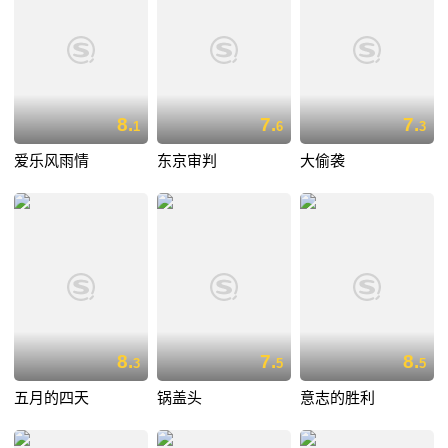
8.
7.
7.
1
6
3
爱乐风雨情
东京审判
大偷袭
8.
7.
8.
3
5
5
五月的四天
锅盖头
意志的胜利