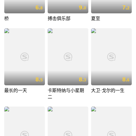
6.
9.
7.
8
0
2
桥
搏击俱乐部
夏至
8.
8.
8.
5
3
6
最长的一天
卡斯特纳与小星期
大卫·戈尔的一生
二