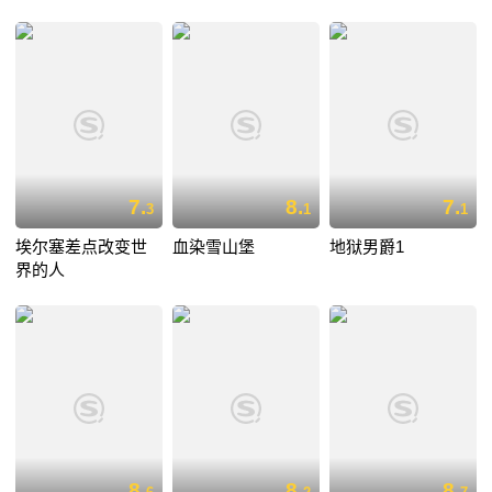
7.
8.
7.
3
1
1
埃尔塞差点改变世
血染雪山堡
地狱男爵1
界的人
8.
8.
8.