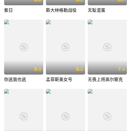
6
2
7
紫日
斯大林格勒战役
无耻混蛋
8.
8.
7.
5
2
4
你逃我也逃
孟菲斯美女号
无畏上将高尔察克