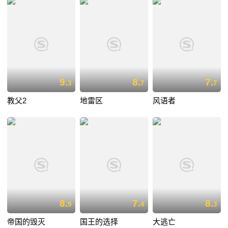
9.
8.
7.
3
7
7
教父2
地雷区
风语者
8.
7.
8.
9
4
3
帝国的毁灭
国王的选择
大逃亡