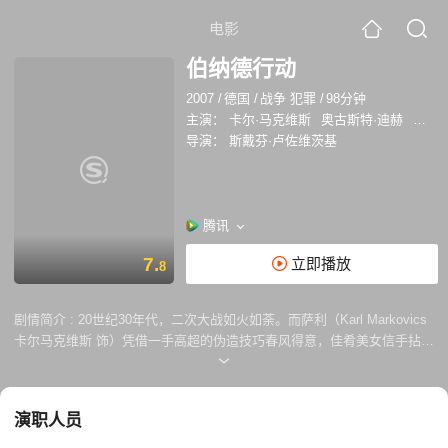
电影
伯纳德行动
2007
/
德国
/
战争 犯罪
/
98分钟
主演：
卡尔·马克维斯
奥古斯特·迪赫
大卫·
导演：
斯戴芬·卢佐维茨基
腾讯
7.
立即播放
8
剧情简介 :
20世纪30年代，二次大战如火如荼。而萨利（Karl Markovics
卡尔马克维斯 饰）凭借一手高超的伪造技巧春风得意，佳肴美女信手拈
来，好不自在。但是他的好日子并为持续多久，很快他便因为遭罪被逮
捕，随后投入毛特豪森集中营。 时德国纳粹图谋制造大量假币，以扰
乱同盟国的经济。萨利的才能得到发掘，他成了这个秘密伪钞制造小组的
演职人员
头目，但良心却促使他选择了另一条路…… 本片根据阿道夫博格
（Adolf Burger）原著《魔鬼工厂》（The Devils Workshop），书中所述