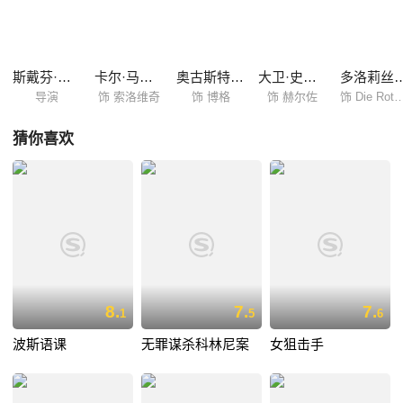
为作者亲身经历，影片荣获2008年奥斯卡最佳外语片奖和2007年德国电影
金像奖最佳男配角奖（Devid Striesow）。
斯戴芬·卢佐维茨基
卡尔·马克维斯
奥古斯特·迪赫
大卫·史崔梭德
多洛莉丝·
导演
饰 索洛维奇
饰 博格
饰 赫尔佐
饰 Die Rothaa
猜你喜欢
8.
7.
7.
1
5
6
波斯语课
无罪谋杀科林尼案
女狙击手