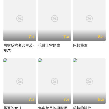
7.
7.
8.
1
8
1
国家反抗者弗里茨·
伦敦上空的鹰
巴顿将军
鲍尔
7.
7.
8.
3
4
0
将军的女儿
集中营里的摄影师
莎拉的钥匙