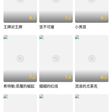
8.
7.
8.
5
0
3
王牌对王牌
坚不可摧
小男孩
7.
7.
8.
6
8
3
希特勒:恶魔的崛起
细细的红线
流浪的尤莱克