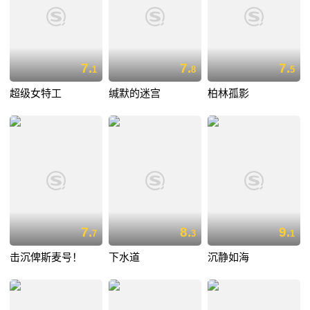
7.
7.
7.
1
8
5
超级女特工
缄默的迷宫
柏林孤影
7.
8.
9.
7
3
1
击沉俾斯麦号！
下水道
沉静如海