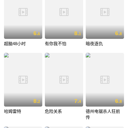
6.
8.
6.
6
1
8
超脑48小时
有你我不怕
暗夜逐仇
8.
7.
6.
2
4
8
哈姆雷特
危险关系
德州电锯杀人狂前
传