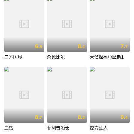
6.
8.
7.
5
4
7
三方国界
杀死比尔
大侦探福尔摩斯1
8.
8.
9.
7
2
4
血钻
菲利普船长
控方证人