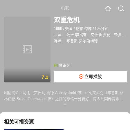
电影
双重危机
1999
/
美国
/
犯罪 惊悚
/
105分钟
主演：
汤米·李·琼斯
艾什莉·贾德
杰伊·布拉泽奥
导演：
布鲁斯·贝尔斯福德
爱奇艺
7.
立即播放
2
剧情简介 :
莉比（艾什莉·贾德 Ashley Judd 饰）和丈夫尼克（布鲁斯·格
林伍德 Bruce Greenwood 饰）之间的感情十分要好，两人共同养育乖巧
可爱的儿子马蒂（本杰明·韦弗 Benjamin Weaver 饰），幸福生活堪称典
范。可是，在忽然之间，尼克神秘失踪留下大量血迹，莉比则沦为嫌犯最
终锒铛入狱。莉比将马蒂托付给了好友安吉（安娜贝丝·吉什 Annabeth
相关可播资源
Gish 饰），自己则在狱友玛格丽特（罗马·玛菲娅 Roma Maffia 饰）和伊
芙琳（达文尼亚·麦克法登 Davenia McFadden 饰）的帮助下为了洗清罪