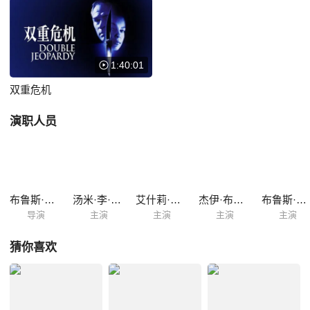
名而做着不断的努力。 一晃眼六年过去，塔维斯警官（汤米·李·琼斯
Tommy Lee Jones 饰）成为了获得了假释的莉比的监护人，而此时的莉
比发现，尼克不仅没有死亡，甚至改头换面带着儿子和安吉过着隐姓埋名
的生活。经历了双...
1:40:01
双重危机
演职人员
布鲁斯·贝尔斯福德
汤米·李·琼斯
艾什莉·贾德
杰伊·布拉泽奥
布鲁斯·格林伍德
导演
主演
主演
主演
主演
猜你喜欢