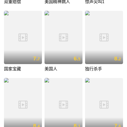
双重赔偿
美国精神病人
惊声尖叫1
7.
6.
8.
7
5
2
国家宝藏
美国人
独行杀手
8.
8.
7.
4
1
6