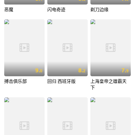
恶魔
闪电奇迹
剃刀边缘
9.
8.
7.
0
2
9
搏击俱乐部
回归 西班牙版
上海皇帝之雄霸天
下