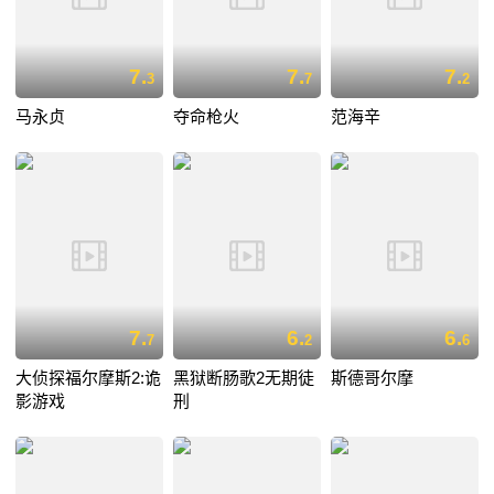
7.
7.
7.
3
7
2
马永贞
夺命枪火
范海辛
7.
6.
6.
7
2
6
大侦探福尔摩斯2:诡
黑狱断肠歌2无期徒
斯德哥尔摩
影游戏
刑