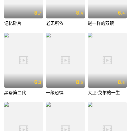
8.
8.
6.
7
4
4
记忆碎片
老无所依
谜一样的双眼
6.
8.
8.
3
5
6
黑帮第二代
一级恐惧
大卫·戈尔的一生