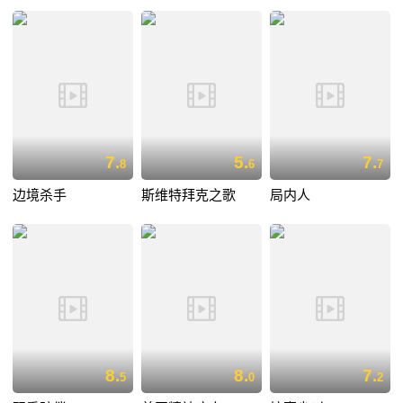
7.
5.
7.
8
6
7
边境杀手
斯维特拜克之歌
局内人
8.
8.
7.
5
0
2