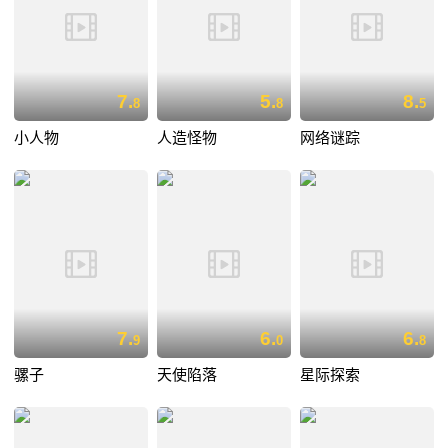
7.
5.
8.
8
8
5
小人物
人造怪物
网络谜踪
7.
6.
6.
9
0
8
骡子
天使陷落
星际探索