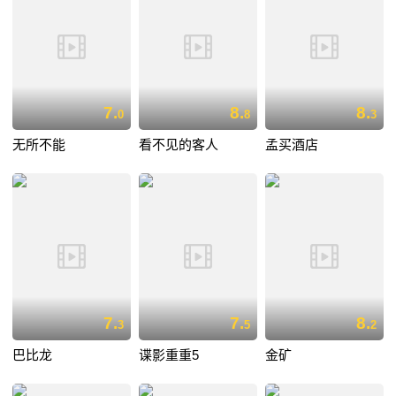
7.
8.
8.
0
8
3
无所不能
看不见的客人
孟买酒店
7.
7.
8.
3
5
2
巴比龙
谍影重重5
金矿