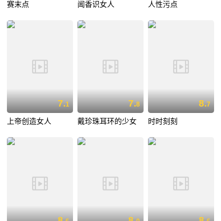
赛末点
闻香识女人
人性污点
7.
7.
8.
1
8
7
上帝创造女人
戴珍珠耳环的少女
时时刻刻
8.
8.
8.