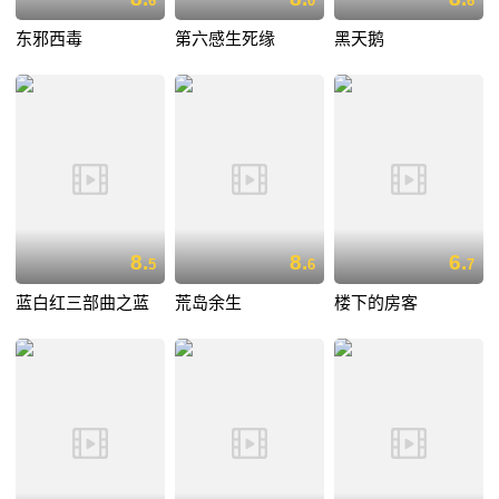
6
0
6
东邪西毒
第六感生死缘
黑天鹅
8.
8.
6.
5
6
7
蓝白红三部曲之蓝
荒岛余生
楼下的房客