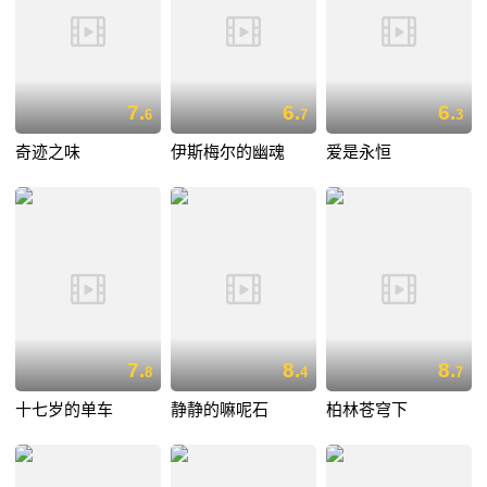
7.
6.
6.
6
7
3
奇迹之味
伊斯梅尔的幽魂
爱是永恒
7.
8.
8.
8
4
7
十七岁的单车
静静的嘛呢石
柏林苍穹下