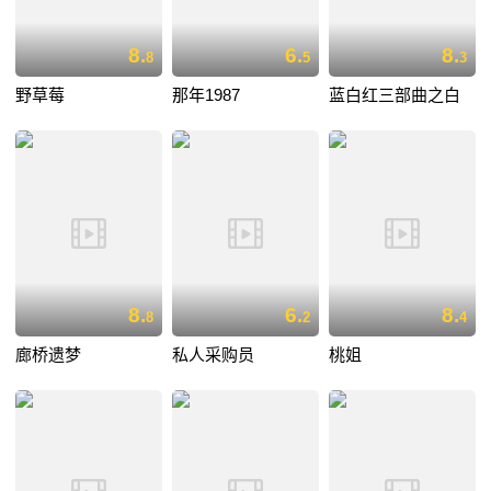
8.
6.
8.
8
5
3
野草莓
那年1987
蓝白红三部曲之白
8.
6.
8.
8
2
4
廊桥遗梦
私人采购员
桃姐