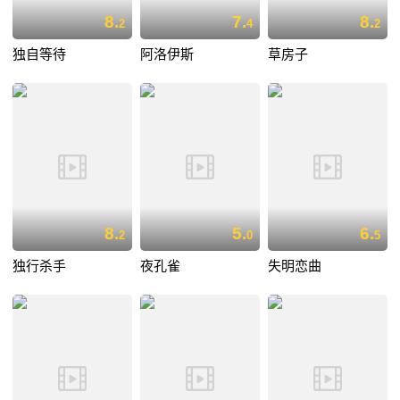
8.
7.
8.
2
4
2
独自等待
阿洛伊斯
草房子
8.
5.
6.
2
0
5
独行杀手
夜孔雀
失明恋曲