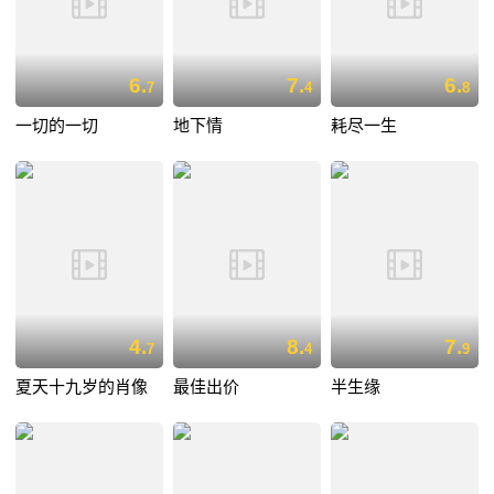
6.
7.
6.
7
4
8
一切的一切
地下情
耗尽一生
4.
8.
7.
7
4
9
夏天十九岁的肖像
最佳出价
半生缘