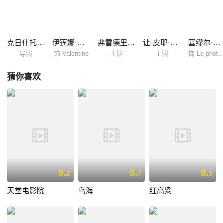
决定前往英国一段时间，以摆脱痛苦的心情，在客轮上遇到了同往英国寻
找男友的瓦伦丁。 轮船遇到强对流天气，暴风雨过后电视新闻上播放着轮
船遇险的消息。一百多人罹难的同时，瓦伦丁和奥古斯丁双双幸存，他们
觉得对方似曾相识……
克日什托夫·基耶斯洛夫斯基
伊莲娜·雅各布
弗雷德里奎·费德
让-皮耶·罗利特
塞缪尔·勒·比汉
导演
饰 Valentine
主演
主演
饰 Le photogr
猜你喜欢
9.
5.
8.
2
7
5
天堂电影院
乌海
红高粱