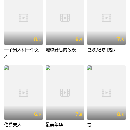
8.
6.
7.
4
9
8
一个男人和一个女
地球最后的夜晚
喜欢,轻吻,快跑
人
6.
7.
8.
9
6
3
伯爵夫人
最美年华
蚀