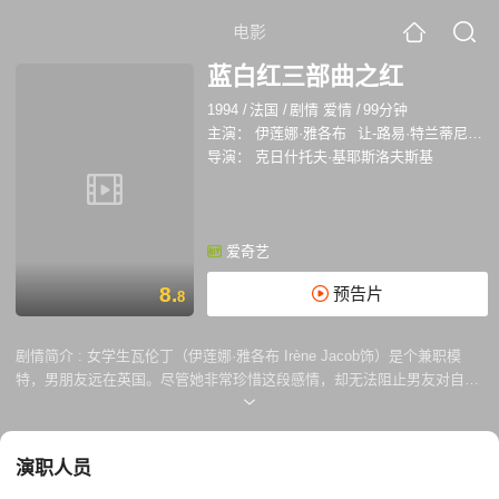
电影
蓝白红三部曲之红
1994
/
法国
/
剧情 爱情
/
99分钟
主演：
伊莲娜·雅各布
让-路易·特兰蒂尼昂
导演：
克日什托夫·基耶斯洛夫斯基
爱奇艺
8.
预告片
8
剧情简介 :
女学生瓦伦丁（伊莲娜·雅各布 Irène Jacob饰）是个兼职模
特，男朋友远在英国。尽管她非常珍惜这段感情，却无法阻止男友对自己
的猜忌。 退休法官（简-路易斯·特林提格南特 Jean-Louis Trintignant饰）
年轻时经历过铭心刻骨的情伤，爱人的背叛让他不再相信这个世界。唯一
的乐趣，就是窃听邻居的电话，看人与人之间是如何充满欺骗。认识瓦伦
演职人员
丁之后，他冰封多年的情感开始融化。 法律系学生奥古斯特（简·皮埃尔·
洛里 Jean-Pierre Lorit饰）前程锦绣，却不得不面对恋人感情的出轨。他