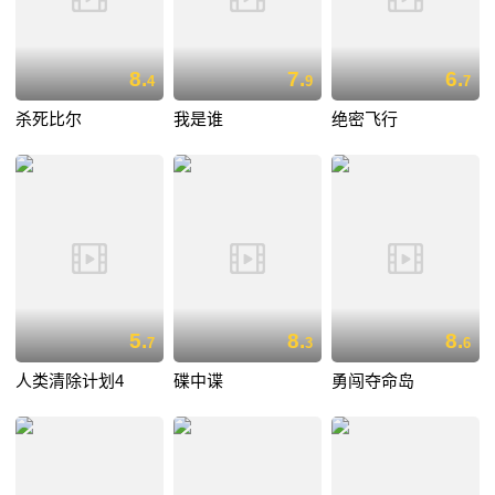
8.
7.
6.
4
9
7
杀死比尔
我是谁
绝密飞行
5.
8.
8.
7
3
6
人类清除计划4
碟中谍
勇闯夺命岛