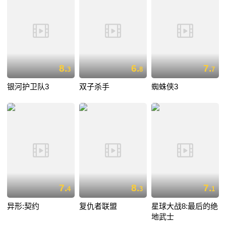
8.
6.
7.
3
8
7
银河护卫队3
双子杀手
蜘蛛侠3
7.
8.
7.
4
3
1
异形:契约
复仇者联盟
星球大战8:最后的绝
地武士