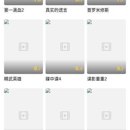
8
3
7
第一滴血2
真实的谎言
普罗米修斯
8.
8.
8.
7
4
7
精武英雄
碟中谍4
谍影重重2