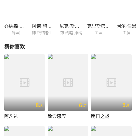
系统的负责人，她本人也将成为人类叛军的副统领，理所当然成了T-X的
打击对象。二人在T-850的保护下，开始了逃亡之路。 同时，美国电脑系
统病毒入侵，人类束手无策之下准备启用“天网”，一旦“天网”接管美国军...
乔纳森·莫斯托
阿诺·施瓦辛格
尼克·斯塔尔
克里斯塔娜·洛肯
阿尔·伯
导演
饰 终结者T-850 型号101
饰 约翰·康纳
主演
主演
猜你喜欢
8.
6.
5.
8
7
9
阿凡达
致命感应
明日之战