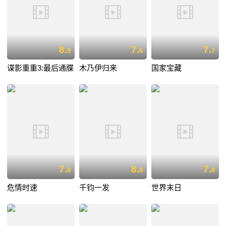
8.
7.
7.
9
6
7
谍影重重3:最后通牒
木乃伊归来
国家宝藏
7.
8.
7.
8
8
8
危情时速
千钧一发
世界末日