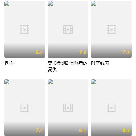
6.
7.
7.
5
8
8
霸主
变形金刚2:堕落者的
时空线索
复仇
7.
6.
8.
8
1
1