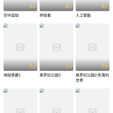
8.
8.
8.
2
2
7
空中监狱
终结者
人工智能
7.
7.
7.
1
4
6
地狱男爵1
侏罗纪公园3
侏罗纪公园2:失落的
世界