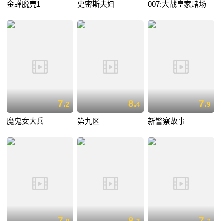
金蝉脱壳1
史密斯夫妇
007:大战皇家赌场
7.
8.
7.
2
4
9
魔鬼女大兵
第九区
新警察故事
7.
8.
7.