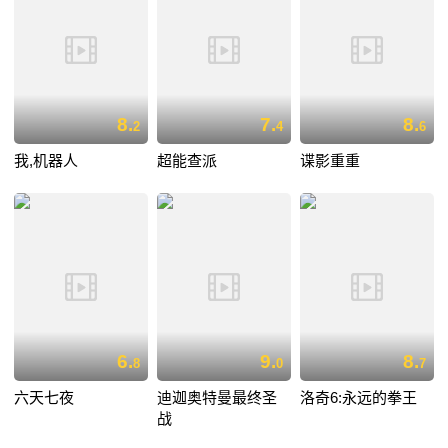
8.
7.
8.
2
4
6
我,机器人
超能查派
谍影重重
6.
9.
8.
8
0
7
六天七夜
迪迦奥特曼最终圣
洛奇6:永远的拳王
战