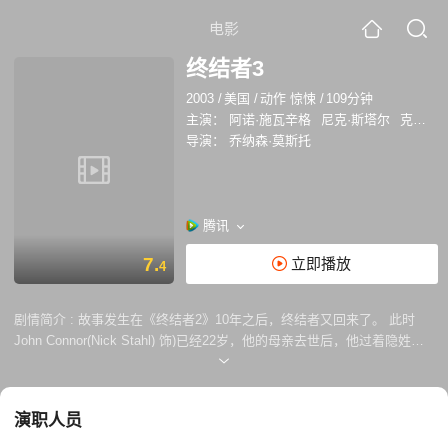
电影
终结者3
2003
/
美国
/
动作 惊悚
/
109分钟
主演：
阿诺·施瓦辛格
尼克·斯塔尔
克莱尔·丹尼斯
导演：
乔纳森·莫斯托
腾讯
7.
立即播放
4
剧情简介 :
故事发生在《终结者2》10年之后，终结者又回来了。 此时
John Connor(Nick Stahl) 饰)已经22岁，他的母亲去世后，他过着隐姓埋
名的生活，不愿意面对即将到来的命运。但是，命运并不以他的意志为转
移，“天网”经历了两个失败之后，派出了更为先进的T-X终结者
（Kristanna Loken 饰）来追杀他，人类也同样送回了T-800改良后的终结
演职人员
者T-850（Arnold Schwarzenegger饰）保护John。 John巧遇了儿时的伙
伴，兽医Kate Brewster（Claire Danes 饰)，Kate的父亲是美国军方“天网”