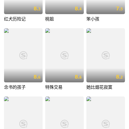
8.
8.
7.
3
4
5
红犬历险记
桃姐
笨小孩
8.
8.
8.
6
6
2
念书的孩子
特殊交易
她比烟花寂寞