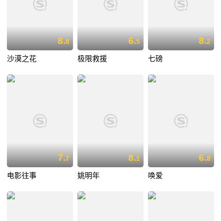
8.
6.
8.
8
5
2
沙漠之花
极限救援
七磅
7.
8.
6.
7
1
8
电影往事
姚明年
唤爱