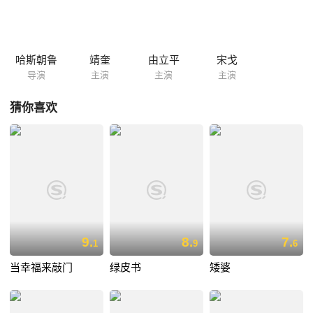
哈斯朝鲁
靖奎
由立平
宋戈
导演
主演
主演
主演
猜你喜欢
9.
8.
7.
1
9
6
当幸福来敲门
绿皮书
矮婆