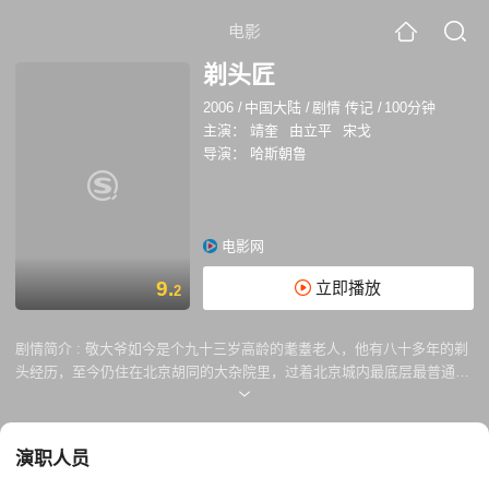
电影
剃头匠
2006
/
中国大陆
/
剧情 传记
/
100分钟
主演：
靖奎
由立平
宋戈
导演：
哈斯朝鲁
电影网
9.
立即播放
2
剧情简介 :
敬大爷如今是个九十三岁高龄的耄耋老人，他有八十多年的剃
头经历，至今仍住在北京胡同的大杂院里，过着北京城内最底层最普通也
是最平淡的生活，他经常给老主顾们上门剃头、聊天，回家后拨弄着自己
那座每天慢五分钟的老座钟，他希望每个人（也包括他自己）干干净净的
来到人世，也希望人们干干净净利利索索的离去…… 电影《剃头匠》以纪
演职人员
录和讲述的形式描述了这样一个老人恬淡而平凡的生活。