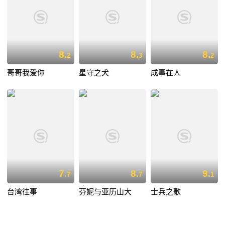
8.
8.
8.
2
3
2
哥哥我爱你
星守之犬
成事在人
7.
8.
9.
7
7
1
台湾往事
芬妮与亚历山大
士兵之歌