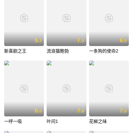
5.
7.
6.
7
9
9
新喜剧之王
流浪猫鲍勃
一条狗的使命2
8.
7.
7.
0
8
0
一呼一吸
叶问1
花椒之味