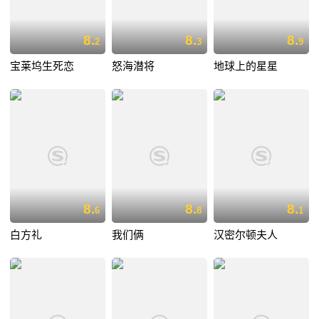
8.
8.
8.
2
3
9
宝莱坞生死恋
怒海潜将
地球上的星星
8.
8.
8.
6
8
1
白方礼
我们俩
汉密尔顿夫人