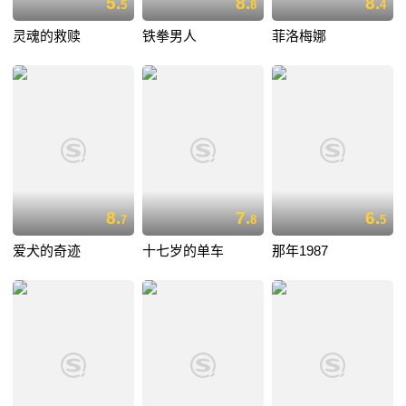
5.
8.
8.
5
8
4
灵魂的救赎
铁拳男人
菲洛梅娜
8.
7.
6.
7
8
5
爱犬的奇迹
十七岁的单车
那年1987