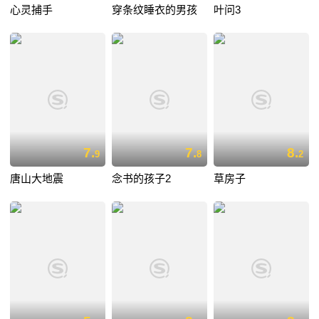
心灵捕手
穿条纹睡衣的男孩
叶问3
7.
7.
8.
9
8
2
唐山大地震
念书的孩子2
草房子