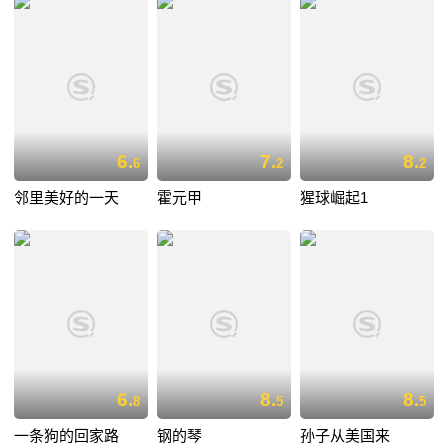
6.
7.
8.
6
2
2
邻里美好的一天
霍元甲
猩球崛起1
6.
8.
8.
8
5
5
一条狗的回家路
钢的琴
孙子从美国来