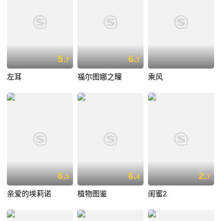
5.
6.
7
7
左耳
福尔图娜之瞳
乘风
6.
6.
2.
9
4
7
亲爱的埃莉诺
植物图鉴
闺蜜2