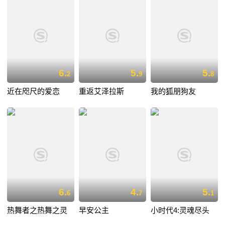
6.
5.
5.
2
9
8
近在咫尺的爱恋
重返艾泽拉斯
我的狐朋狗友
6.
4.
5.
6
7
1
热舞者之热舞之灵
早安公主
小时代4:灵魂尽头