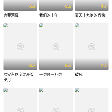
6.
6.
4.
6
3
7
奥菲莉娅
我们的十年
夏天十九岁的肖像
6.
6.
7.
2
3
3
陪安东尼度过漫长
一句顶一万句
破风
岁月