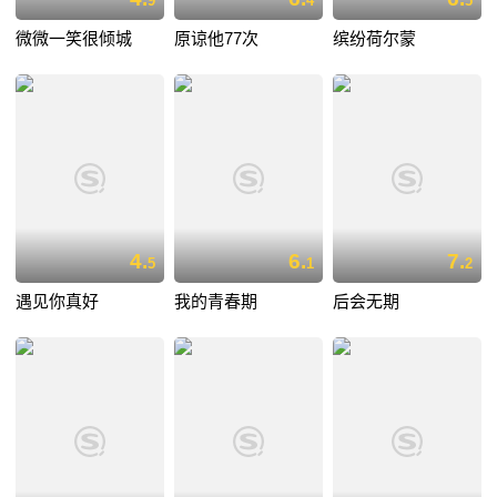
9
4
5
微微一笑很倾城
原谅他77次
缤纷荷尔蒙
4.
6.
7.
5
1
2
遇见你真好
我的青春期
后会无期