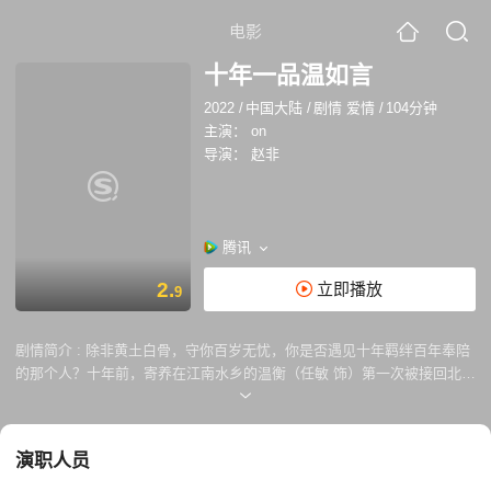
电影
十年一品温如言
2022
/
中国大陆
/
剧情 爱情
/
104分钟
主演：
on
导演：
赵非
腾讯
2.
立即播放
9
剧情简介 :
除非黄土白骨，守你百岁无忧，你是否遇见十年羁绊百年奉陪
的那个人？十年前，寄养在江南水乡的温衡（任敏 饰）第一次被接回北方
温家，命运的安排让她遇见了言希（丁禹兮 饰），这一遇见，便是十年纠
缠。一个是低眉顺眼的温家女孩，一个是张扬跋扈的言家长孙，他们的人
生道路不停交汇又分离，终于发现，两人心中所愿，不过是“永远在一
演职人员
起”。十年后的重逢，伴随着亲朋好友的陪伴与见证，似乎是命运的轮回，
给这个“只羡温言不羡仙”的故事画上句点。