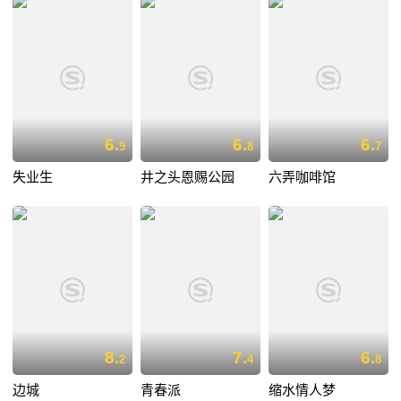
6.
6.
6.
9
8
7
失业生
井之头恩赐公园
六弄咖啡馆
8.
7.
6.
2
4
8
边城
青春派
缩水情人梦