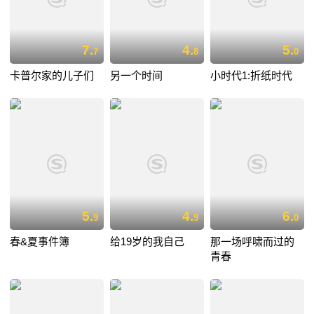
7.
4.
5.
7
8
0
卡普尔家的儿子们
另一个时间
小时代1:折纸时代
5.
4.
6.
9
9
0
春&夏事件簿
给19岁的我自己
那一场呼啸而过的
青春