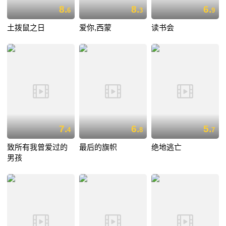
8.
8.
6.
6
3
9
土拨鼠之日
爱你,西蒙
读书会
7.
6.
5.
4
8
7
致所有我曾爱过的
最后的旗帜
绝地逃亡
男孩