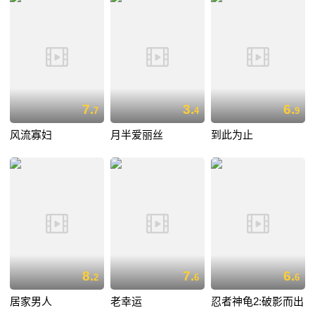
7.
3.
6.
7
4
9
风流寡妇
月半爱丽丝
到此为止
8.
7.
6.
2
6
6
居家男人
老幸运
忍者神龟2:破影而出