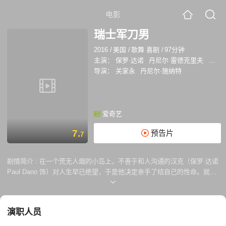
电影
瑞士军刀男
2016
/
美国
/
歌舞 喜剧
/
97分钟
主演：
保罗·达诺
丹尼尔·雷德克里夫
玛丽·
导演：
关家永
丹尼尔·施纳特
爱奇艺
7.
预告片
7
剧情简介 :
在一个荒无人烟的小岛上，不善于和人沟通的汉克（保罗·达诺
Paul Dano 饰）对人生早已绝望，于是他决定亲手了结自己的性命。就在
关键时刻，一具尸体漂到沙滩上。该尸体（丹尼尔·雷德克里夫 Daniel
Radcliffe 饰）臭屁连天，虽然苍白浮肿，却似乎有生命一般。汉克大喜过
望，为这个不同寻常的朋友其名曼尼。更令他兴奋不已的是，曼尼就好像
演职人员
一把多功能的瑞士军刀，帮他解决了诸如生火、砍树、饮水等诸多现实问
题。曼尼的出现为汉克打开新世界的大门，死神似乎就此遁去。失败者汉