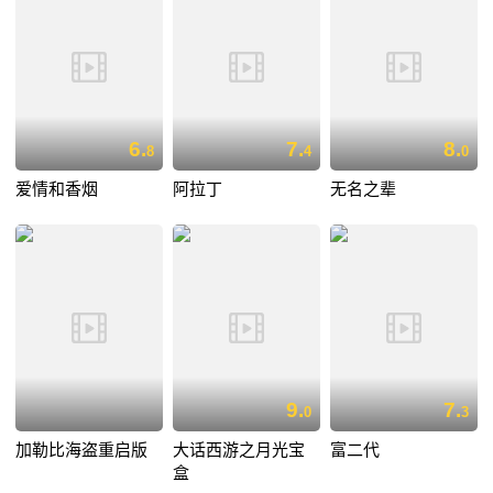
6.
7.
8.
8
4
0
爱情和香烟
阿拉丁
无名之辈
9.
7.
0
3
加勒比海盗重启版
大话西游之月光宝
富二代
盒