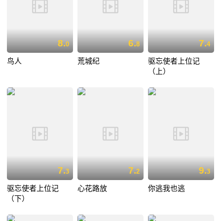
8.
6.
7.
0
8
4
鸟人
荒城纪
驱忘使者上位记
（上）
7.
7.
9.
3
2
3
驱忘使者上位记
心花路放
你逃我也逃
（下）