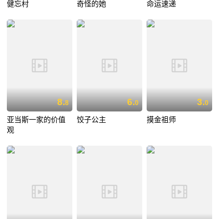
健忘村
奇怪的她
命运速递
8.
6.
3.
8
0
0
亚当斯一家的价值
饺子公主
摸金祖师
观