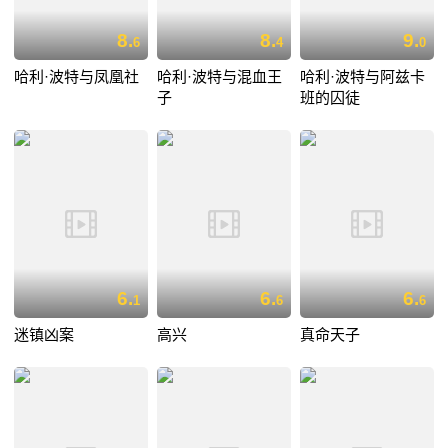
8.
8.
9.
6
4
0
哈利·波特与凤凰社
哈利·波特与混血王
哈利·波特与阿兹卡
子
班的囚徒
6.
6.
6.
1
6
6
迷镇凶案
高兴
真命天子