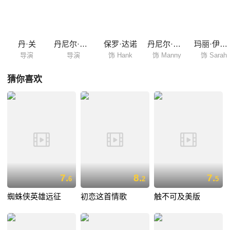
克拥抱着属于他的奇幻的世界。 汉克与曼尼，这对古怪的朋友启程踏
上一段不寻常的旅途……
丹·关
丹尼尔·施纳特
保罗·达诺
丹尼尔·雷德克里夫
玛丽·伊丽莎白·温斯特德
导演
导演
饰 Hank
饰 Manny
饰 Sarah
猜你喜欢
7.
8.
7.
6
2
5
蜘蛛侠英雄远征
初恋这首情歌
触不可及美版