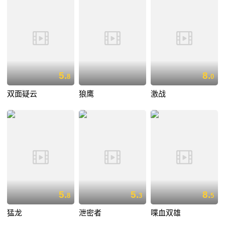
5.
8.
8
0
双面疑云
狼鹰
激战
5.
5.
8.
8
3
5
猛龙
泄密者
喋血双雄