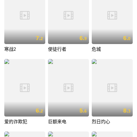
7.
6.
6.
2
9
0
寒战2
使徒行者
危城
6.
5.
8.
2
6
3
爱的诈欺犯
巨额来电
烈日灼心