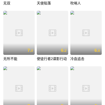
无双
天使陷落
吹哨人
7.
6.
6.
0
2
6
无所不能
使徒行者2谍影行动
冷血追击