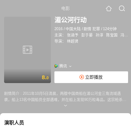
电影
湄公河行动
2016
/
中国大陆
/
剧情 犯罪
/
124分钟
主演：
张涵予
彭于晏
孙淳
陈宝国
冯文娟
导演：
林超贤
腾讯
8.
立即播放
0
剧情简介 :
2011年10月5日清晨，两艘中国商船在湄公河金三角流域遇
袭，船上13名中国船员全部遇难，并在船上发现90万粒毒品。这宗枪杀十
三名中国船员的血腥冤案，掀起了悲剧的序幕。面对矛头指向中国运毒、
颠倒是非的舆论，为了还遇难同胞一个清白，中国决定派出缉毒精英，组
成此次案件的特别行动小组，以高刚（张涵予饰）为队长，潜入金三角查
演职人员
明真相，竭力揪出案件的幕后黑手。然而缉拿真凶的过程并非他们想得那
么简单，事件的进展扑朔迷离，通往真相的道路更是险象环生。