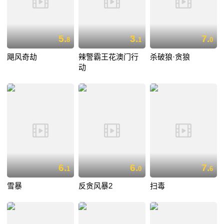
5.
3.
7.
8
1
0
飓风奇劫
辣警霸王花澳门行
杀破狼·贪狼
动
6.
6.
7.
1
0
6
雪暴
反贪风暴2
扫毒