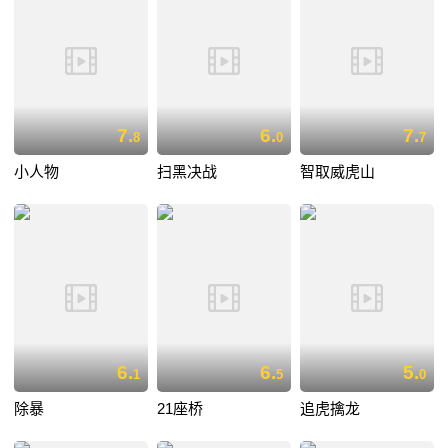
7.
6.
7.
8
0
7
小人物
扫黑决战
智取威虎山
6.
6.
5.
1
5
0
除暴
21座桥
追虎擒龙