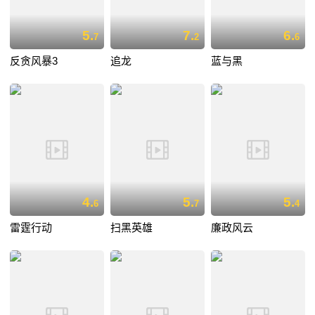
5.
7.
6.
7
2
6
反贪风暴3
追龙
蓝与黑
4.
5.
5.
6
7
4
雷霆行动
扫黑英雄
廉政风云