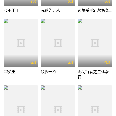
7.
5.
6.
0
2
6
邪不压正
沉默的证人
边境杀手2:边境战士
6.
5.
4.
9
9
5
22英里
最长一枪
无间行者之生死潜
行