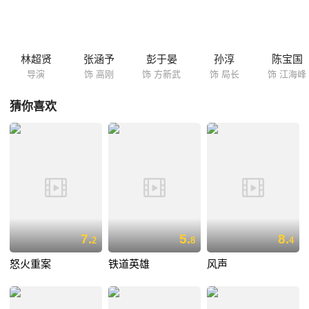
林超贤
张涵予
彭于晏
孙淳
陈宝国
导演
饰 高刚
饰 方新武
饰 局长
饰 江海峰
猜你喜欢
7.
5.
8.
2
8
4
怒火重案
铁道英雄
风声