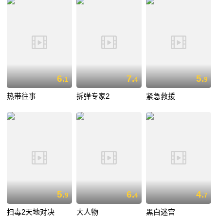
6.
7.
5.
1
4
9
热带往事
拆弹专家2
紧急救援
5.
6.
4.
9
4
7
扫毒2天地对决
大人物
黑白迷宫