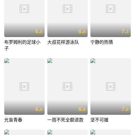
6.
6.
7.
8
8
3
布罗姆利的足球小
大叔花样游泳队
宁静的热情
子
6.
6.
7.
6
8
0
光盲青春
一周不死全额退款
坚不可摧