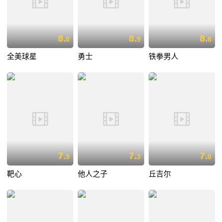
8.
8.
8.
0
9
8
全美球星
勇士
铁拳男人
7.
7.
7.
9
3
0
靶心
他人之子
丘吉尔