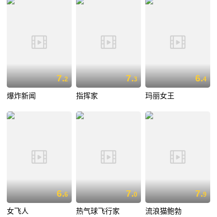
7.
7.
6.
2
3
4
爆炸新闻
指挥家
玛丽女王
6.
7.
7.
6
0
9
女飞人
热气球飞行家
流浪猫鲍勃