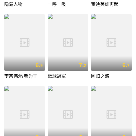
隐藏人物
一呼一吸
奎迪英雄再起
6.
7.
6.
9
2
7
李宗伟:败者为王
篮球冠军
回归之路