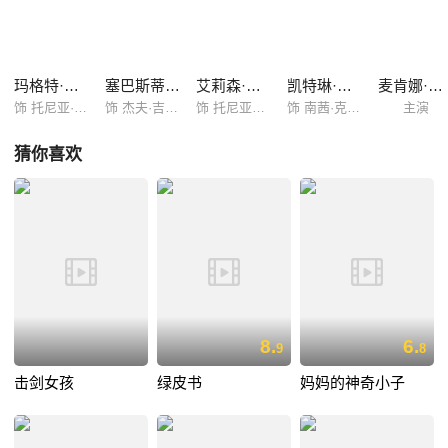
子，两人很快就坠入了爱河。杰夫改变了托尼亚的人生，却也成为了她的
灾难，从此托尼亚要面对的，除了日益艰巨的训练外，还有来自杰夫的拳
脚。在一场比赛中，托尼亚完成了冰上三圈半的跳跃动作，成为了美国第
一个完成了这个动作的运动员，托尼亚因此名声大噪。
玛格特·罗比
塞巴斯蒂安·斯坦
艾莉森·珍妮
凯特琳·卡弗
麦肯娜·格瑞丝
饰 托尼亚·哈丁
饰 杰夫·吉路雷
饰 托尼亚母亲
饰 南茜·克里根
主演
猜你喜欢
8.
6.
9
8
击剑女孩
绿皮书
妈妈的神奇小子