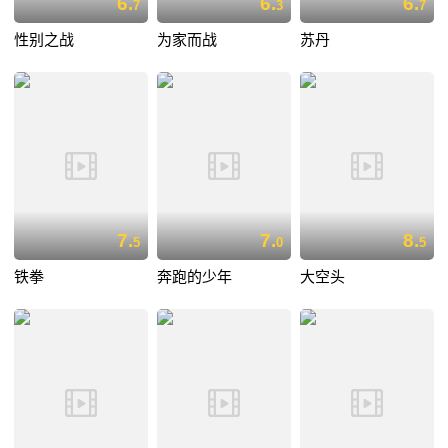
6.
6.
6.
7
3
7
性别之战
为家而战
苏丹
7.
7.
8.
5
0
5
铁拳
奔跑的少年
大空头