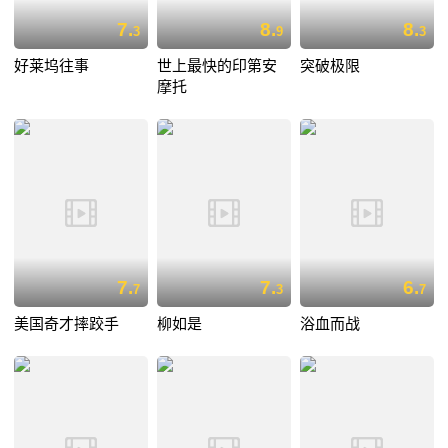
7.
8.
8.
3
9
3
好莱坞往事
世上最快的印第安
突破极限
摩托
7.
7.
6.
7
3
7
美国奇才摔跤手
柳如是
浴血而战