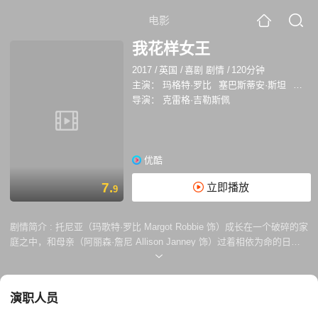
电影
我花样女王
2017
/
英国
/
喜剧 剧情
/
120分钟
主演：
玛格特·罗比
塞巴斯蒂安·斯坦
艾莉森
导演：
克雷格·吉勒斯佩
优酷
7.
立即播放
9
剧情简介 :
托尼亚（玛歌特·罗比 Margot Robbie 饰）成长在一个破碎的家
庭之中，和母亲（阿丽森·詹尼 Allison Janney 饰）过着相依为命的日
子。托尼亚的母亲是一个冷若冰霜而又独断专行的女人，她在年仅3岁的
托尼亚身上看到了她成为一名花滑运动员的潜力，就这样，小小的女孩被
送往了由戴安（朱丽安妮·尼科尔森 Julianne Nicholson 饰）执教的花滑队
演职人员
里，开始了训练。 托尼亚的全部童年几乎都是在冰上度过的，直到有一天
她在溜冰场遇见了名为杰夫（塞巴斯蒂安·斯坦 Sebastian Stan 饰）的男