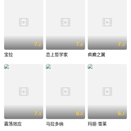
7.
7.
7.
2
6
3
宝拉
恋上哲学家
疯癫之翼
7.
8.
6.
3
5
7
震荡效应
马拉多纳
玛丽·雪莱