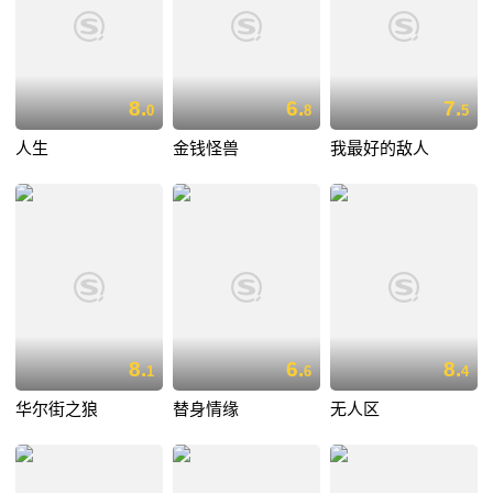
8.
6.
7.
0
8
5
人生
金钱怪兽
我最好的敌人
8.
6.
8.
1
6
4
华尔街之狼
替身情缘
无人区