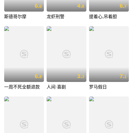
6.
4.
6.
6
8
7
斯德哥尔摩
龙虾刑警
提着心,吊着胆
6.
3.
7.
8
3
1
一周不死全额退款
人间·喜剧
罗马假日