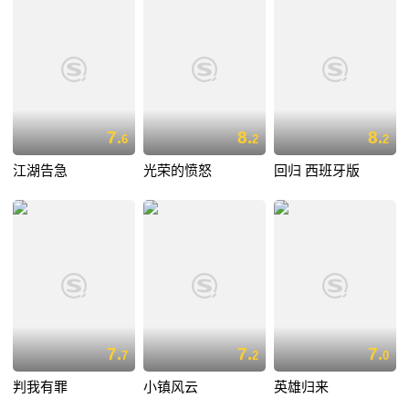
7.
8.
8.
6
2
2
江湖告急
光荣的愤怒
回归 西班牙版
7.
7.
7.
7
2
0
判我有罪
小镇风云
英雄归来