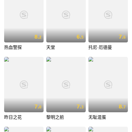
8.
6.
7.
2
5
6
热血警探
天堂
托尼·厄德曼
7.
7.
8.
0
3
7
昨日之花
黎明之前
无耻混蛋