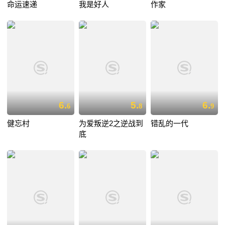
命运速递
我是好人
作家
6.
5.
6.
6
8
9
健忘村
为爱叛逆2之逆战到
错乱的一代
底