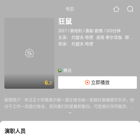
电影
狂鼠
2017
/
奥地利
/
喜剧 剧情
/
103分钟
主演：
约瑟夫·哈德
皮娅·希尔泽伽
耶尔格·哈特曼
导演：
约瑟夫·哈德
腾讯
6.
立即播放
7
剧情简介 :
年过五十的格奥尔格一直在维也纳一家报社做编辑写乐评。他
对于工作一向游刃有余，受同事们的爱戴和敬仰。可是报社突然裁员，格
奥尔格被解雇了。他并没有把这噩耗告诉自己年轻的妻子，她一心只想着
怎么能快点怀孕。格奥尔格决定向他的前上司复仇，起初他只是肆意破坏
他的私人物品，之后愈演愈烈。有一天，格奥尔格遇到了他儿时的同学埃
演职人员
里希，埃里希曾经是学校的狠角色，现在也是无业游民。两人一拍即合，
决定修复维也纳普拉特主题公园内年久失修的过山车“狂鼠”。