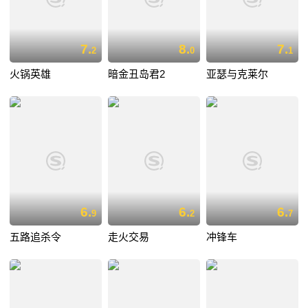
7.
8.
7.
2
0
1
火锅英雄
暗金丑岛君2
亚瑟与克莱尔
6.
6.
6.
9
2
7
五路追杀令
走火交易
冲锋车