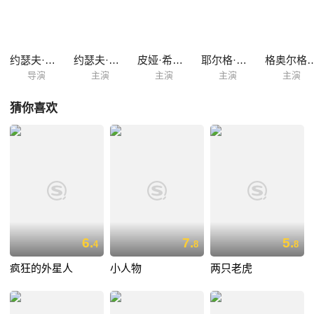
约瑟夫·哈德
约瑟夫·哈德
皮娅·希尔泽伽
耶尔格·哈特曼
格奥尔格·弗
导演
主演
主演
主演
主演
猜你喜欢
6.
7.
5.
4
8
8
疯狂的外星人
小人物
两只老虎