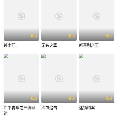
8.
8.
5.
3
0
7
绅士们
无名之辈
新喜剧之王
6.
6.
6.
3
6
1
四平青年之三傻罪
冷血追击
迷镇凶案
途