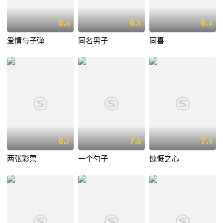
6.
6.
6.
6
5
4
爱情与子弹
同名男子
同喜
6.
7.
7.
7
6
4
两张彩票
一个勺子
慷慨之心