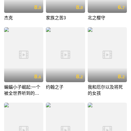
8.
8.
6.
0
0
7
杰克
家族之苦3
北之樱守
8.
8.
8.
6
2
2
蝙蝠小子崛起:一个
约翰之子
我和厄尔以及将死
被全世界听到的愿
的女孩
望