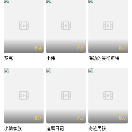
8.
7.
8.
4
5
6
契克
小伟
海边的曼彻斯特
8.
7.
8.
7
5
6
小偷家族
追鹰日记
奇迹男孩