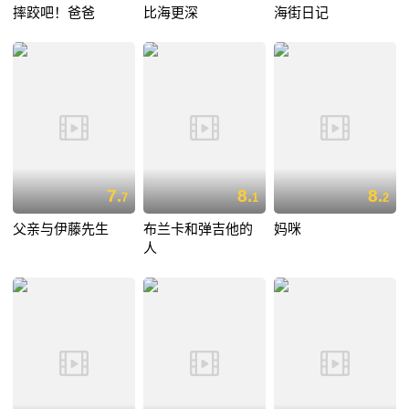
摔跤吧！爸爸
比海更深
海街日记
7.
8.
8.
7
1
2
父亲与伊藤先生
布兰卡和弹吉他的
妈咪
人