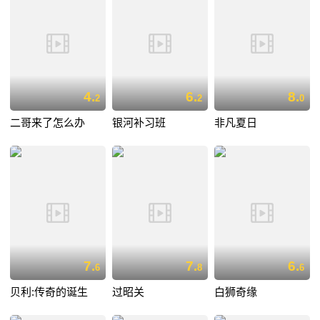
4.
6.
8.
2
2
0
二哥来了怎么办
银河补习班
非凡夏日
7.
7.
6.
6
8
6
贝利:传奇的诞生
过昭关
白狮奇缘