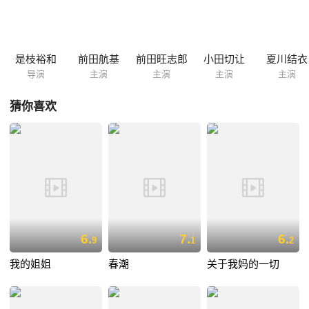
朋友朝着心中的奇迹之地出发…… 本片荣获第26届高崎电影节最佳新人
男演员奖（前田兄弟）和最佳新人女演员奖（内田伽羅）。
是枝裕和
前田航基
前田旺志郎
小田切让
夏川结衣
导演
主演
主演
主演
主演
猜你喜欢
6.
7.
6.
9
1
2
我的姐姐
春潮
关于我妈的一切