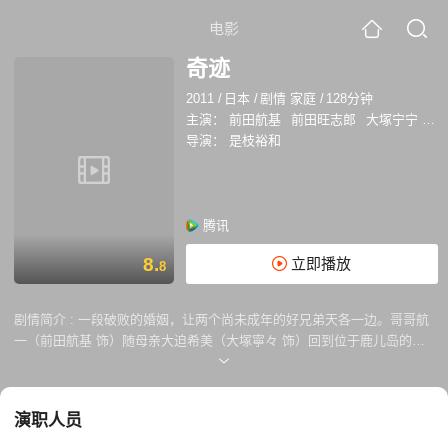
电影
奇迹
2011
/
日本
/
剧情 家庭
/
128分钟
主演：
前田航基
前田旺志郎
大塚宁宁
小
导演：
是枝裕和
腾讯
8.
立即播放
8
剧情简介 :
一段破败的婚姻，让两个尚未成年的好兄弟天各一边。哥哥航
一（前田航基 饰）随母亲大迫希美（大塚寧々 饰）回到位于鹿儿岛的外
婆家，弟弟龙之介（前田旺志郎 饰）则和追寻音乐梦想的“废柴”父亲木南
健次（小田切让 饰）在福冈居住。兄弟俩有了各自的朋友圈，父母也似乎
渐渐安定下来。可 是，他们无论如何还是希望重新聚在一起。鹿儿岛开往
演职人员
福冈的新干线“燕”和福冈开往鹿儿岛的“樱”号途中会有一次短暂的交汇，传
说这时许下心中愿望的话，奇迹就会降临。晴朗的一天，两兄弟各自带着