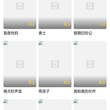
4.
8.
7.
8
9
3
我是你妈
勇士
假期历险记
5.
8.
8.
6
2
0
萌犬好声音
草房子
我和我的伙伴