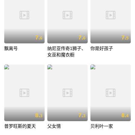
7.
7.
7.
6
6
5
飘离号
纳尼亚传奇1狮子、
你是好孩子
女巫和魔衣橱
8.
7.
8.
3
3
4
普罗旺斯的夏天
父女情
贝利叶一家