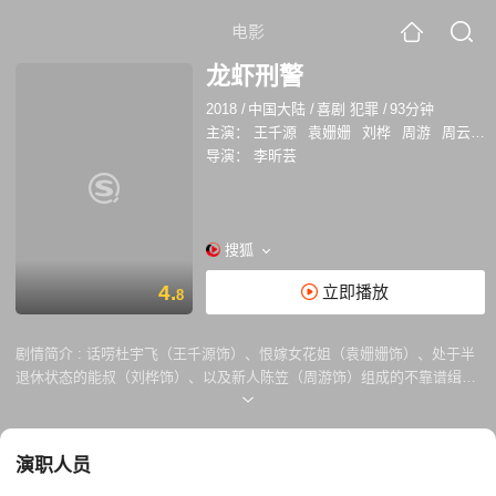
电影
龙虾刑警
2018
/
中国大陆
/
喜剧 犯罪
/
93分钟
主演：
王千源
袁姗姗
刘桦
周游
周云鹏
导演：
李昕芸
搜狐
4.
立即播放
8
剧情简介 :
话唠杜宇飞（王千源饰）、恨嫁女花姐（袁姗姗饰）、处于半
退休状态的能叔（刘桦饰）、以及新人陈笠（周游饰）组成的不靠谱缉毒
刑警小队，为了更隐蔽地监视毒贩而盘下隔壁的龙虾店。却不料生意火爆
起来，他们只得一边经营龙虾店一边搜寻线索，由此引发一系列惊心动魄
而又别有一番趣味的故事。
演职人员