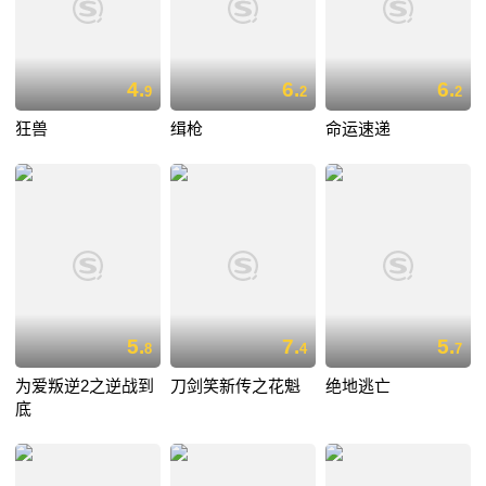
4.
6.
6.
9
2
2
狂兽
缉枪
命运速递
5.
7.
5.
8
4
7
为爱叛逆2之逆战到
刀剑笑新传之花魁
绝地逃亡
底