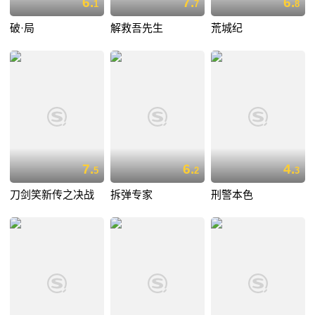
6.
7.
6.
1
7
8
破·局
解救吾先生
荒城纪
7.
6.
4.
5
2
3
刀剑笑新传之决战
拆弹专家
刑警本色