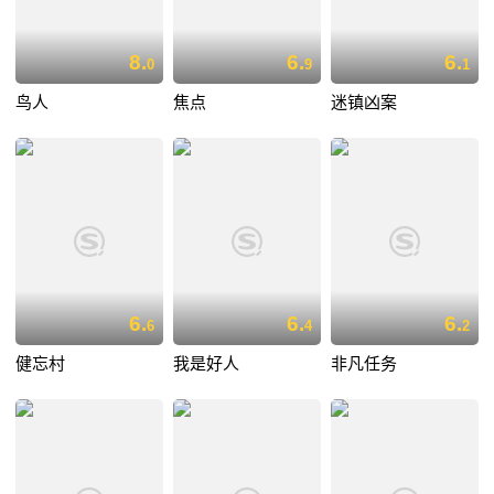
8.
6.
6.
0
9
1
鸟人
焦点
迷镇凶案
6.
6.
6.
6
4
2
健忘村
我是好人
非凡任务