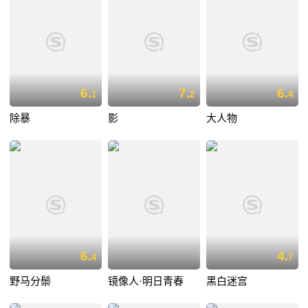
6.
7.
6.
1
2
4
除暴
影
大人物
6.
4.
4
7
野马分鬃
镜像人·明日青春
黑白迷宫