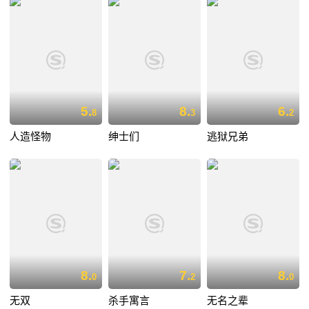
5.
8.
6.
8
3
2
人造怪物
绅士们
逃狱兄弟
8.
7.
8.
0
2
0
无双
杀手寓言
无名之辈