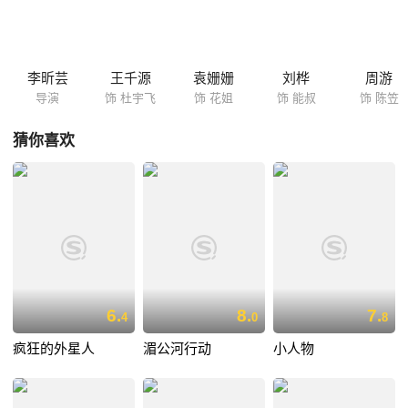
李昕芸
王千源
袁姗姗
刘桦
周游
导演
饰 杜宇飞
饰 花姐
饰 能叔
饰 陈笠
猜你喜欢
6.
8.
7.
4
0
8
疯狂的外星人
湄公河行动
小人物