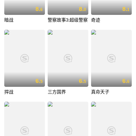
8.
8.
8.
6
0
1
暗战
警察故事3:超级警察
奇迹
6.
6.
6.
5
5
6
捍战
三方国界
真命天子