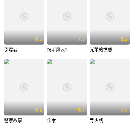
6.
7.
8.
3
7
2
引爆者
窃听风云1
光荣的愤怒
8.
6.
7.
2
7
6
警察故事
作家
导火线