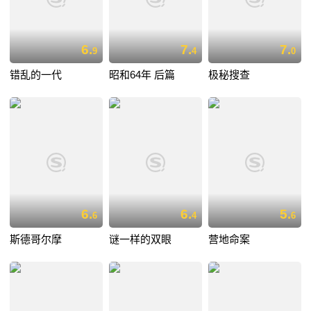
6.
7.
7.
9
4
0
错乱的一代
昭和64年 后篇
极秘搜查
6.
6.
5.
6
4
6
斯德哥尔摩
谜一样的双眼
营地命案