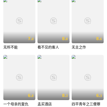
7.
8.
8.
0
8
6
无所不能
看不见的客人
无主之作
6.
8.
6.
8
3
3
一个母亲的复仇
孟买酒店
四平青年之三傻罪