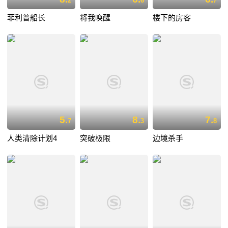
2
6
7
菲利普船长
将我唤醒
楼下的房客
5.
8.
7.
7
3
8
人类清除计划4
突破极限
边境杀手