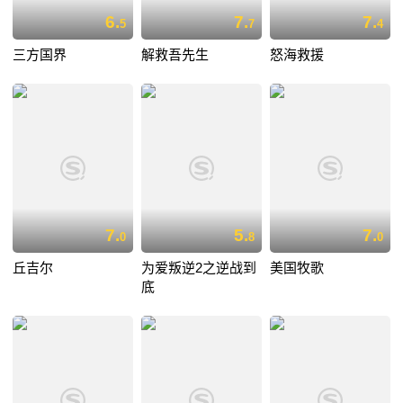
6.
7.
7.
5
7
4
三方国界
解救吾先生
怒海救援
7.
5.
7.
0
8
0
丘吉尔
为爱叛逆2之逆战到
美国牧歌
底