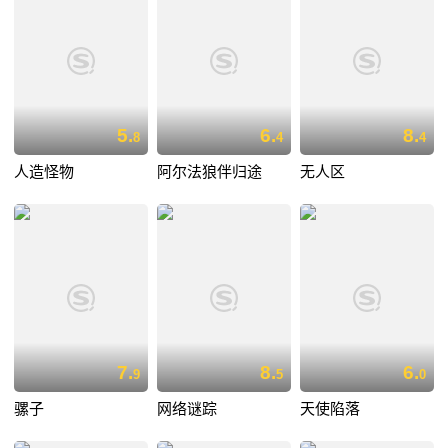
5.
6.
8.
8
4
4
人造怪物
阿尔法狼伴归途
无人区
7.
8.
6.
9
5
0
骡子
网络谜踪
天使陷落