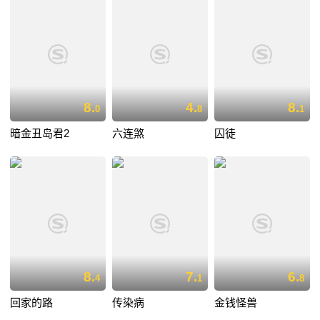
8.
4.
8.
0
8
1
暗金丑岛君2
六连煞
囚徒
8.
7.
6.
4
1
8
回家的路
传染病
金钱怪兽