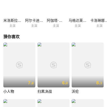
米洛斯拉夫·哈尼斯泽斯基
阿尔卡迪乌什·雅库比克
阿伽塔·库莱沙
马格达莱纳·珀拉斯佳
卡洛琳娜·
主演
主演
主演
主演
主演
猜你喜欢
7.
6.
8.
8
0
3
小人物
扫黑决战
沃伦