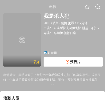
电影
我是杀人犯
2016
/
波兰
/
剧情 犯罪
/
117分钟
主演：
米洛斯拉夫·哈尼斯泽斯基
阿尔卡迪乌什·雅库比克
导演：
马切伊·佩普日察
时光网
7.
预告片
4
剧情简介 :
灵感来源于上世纪七十年代初发生在波兰的真实事件。故事围
绕一个年轻的警官被任命为调查组主管，追查一系列残暴杀害女性案件的
凶手展开。
演职人员