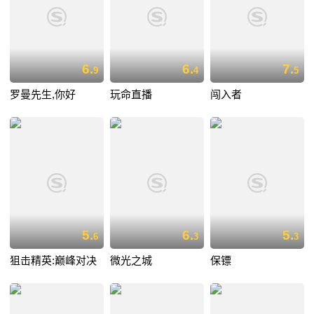
6.
6.
7.
9
4
5
罗曼先生,你好
玩命直播
闯入者
5.
6.
5.
6
3
3
狙击精英:巅峰对决
微光之城
保镖