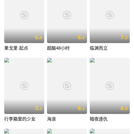
6.
6.
7.
8
6
3
果戈里·起点
超脑48小时
临渊而立
3.
6.
6.
1
1
8
行李箱里的少女
海浪
暗夜逐仇