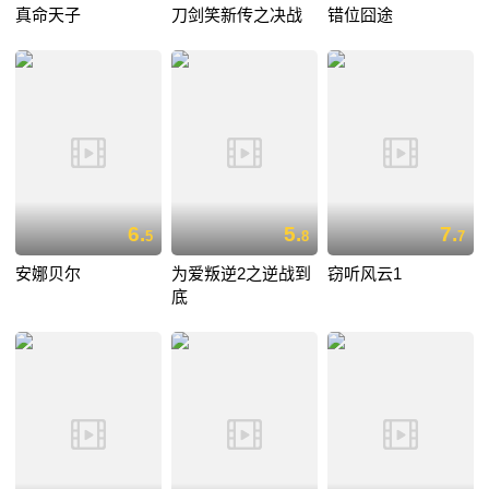
真命天子
刀剑笑新传之决战
错位囧途
6.
5.
7.
5
8
7
安娜贝尔
为爱叛逆2之逆战到
窃听风云1
底