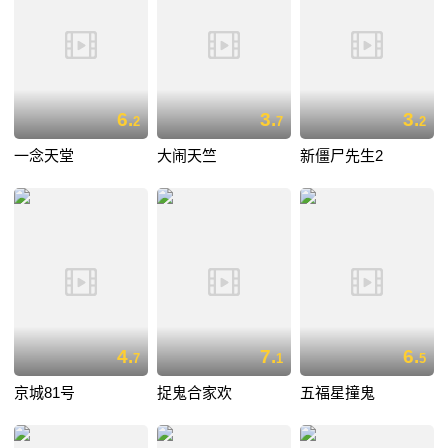
6.
3.
3.
2
7
2
一念天堂
大闹天竺
新僵尸先生2
4.
7.
6.
7
1
5
京城81号
捉鬼合家欢
五福星撞鬼