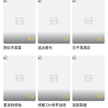
6.
7.
3.
6
9
1
西虹市首富
追凶者也
日不落酒店
7.
7.
5.
9
2
2
夏洛特烦恼
绣春刀II:修罗战场
鼠胆英雄