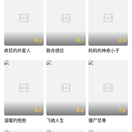
6.
6.
6.
4
7
8
疯狂的外星人
致命感应
妈妈的神奇小子
5.
6.
7.
2
8
6
温暖的抱抱
飞驰人生
僵尸至尊