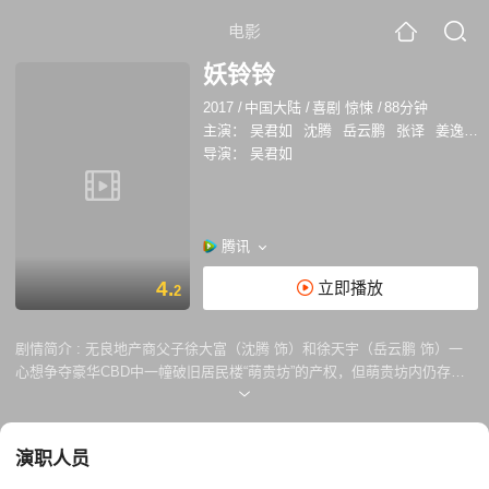
电影
妖铃铃
2017
/
中国大陆
/
喜剧 惊悚
/
88分钟
主演：
吴君如
沈腾
岳云鹏
张译
姜逸磊
导演：
吴君如
腾讯
4.
立即播放
2
剧情简介 :
无良地产商父子徐大富（沈腾 饰）和徐天宇（岳云鹏 饰）一
心想争夺豪华CBD中一幢破旧居民楼“萌贵坊”的产权，但萌贵坊内仍存四
户怪咖不愿搬出—神医王保健（张译 饰）和他的儿子鸡丁（李亦航
饰）、民间发明家夫妇李菊花（Papi 饰）和金三（潘斌龙 饰）、网红主
播阿萍（焦俊艳 饰）以及 过气古惑仔阿仁（方中信 饰）和阿明（吴镇宇
演职人员
饰）。 某个月黑风高的夜晚，怪事接连发生，僵尸，丧尸，吸血男爵，红
衣女鬼接踵而至，陷入恐慌的“留守怪咖”请来江湖上人称“万能大师”的铃姐