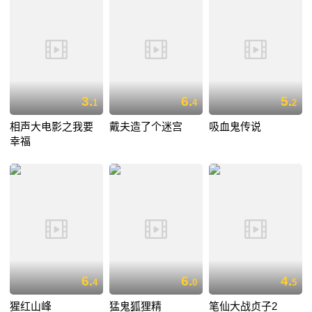
3.
6.
5.
1
4
2
相声大电影之我要
戴夫造了个迷宫
吸血鬼传说
幸福
6.
6.
4.
4
0
5
猩红山峰
猛鬼狐狸精
笔仙大战贞子2