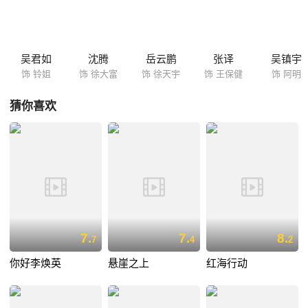
（吴君如 饰）帮他们化解危难，没想到铃姐却带来了更大的麻烦……
吴君如
沈腾
岳云鹏
张译
吴镇宇
饰 铃姐
饰 徐大富
饰 徐天宇
饰 王保健
饰 阿明
猜你喜欢
7.
7.
8.
7
4
2
你好李焕英
悬崖之上
红海行动