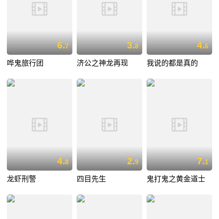
6.
3.
4.
7
8
6
哗鬼旅行团
济公之神龙再现
我说的都是真的
4.
2.
7.
8
9
1
龙虾刑警
四目先生
鬼打鬼之黄金道士