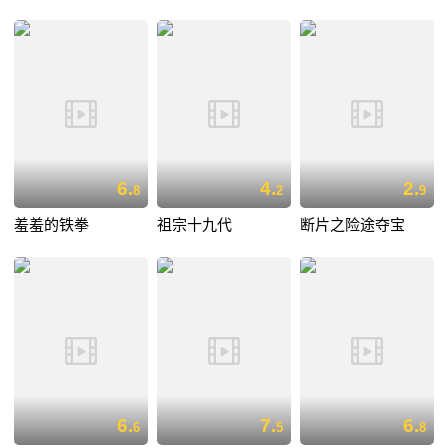
6.
4.
2.
8
2
9
羞羞的铁拳
祖宗十九代
断片之险途夺宝
6.
7.
6.
6
5
8