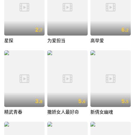
2.
6.
7
2
星探
为爱担当
高举爱
3.
5.
5.
8
6
5
精武青春
撒娇女人最好命
新倩女幽魂