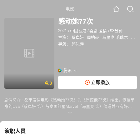
电影
感动她77次
2021
/
中国香港
/
喜剧 爱情
/
93分钟
主演：
蔡卓妍
周柏豪
马里奥·毛瑞尔
惠英
导演：
邱礼涛
腾讯
4.
立即播放
3
剧情简介 :
都市爱情电影《感动她77次》为《原谅他77次》续集。恢复单
身的Eva（蔡卓妍 饰）与泰国红星Marvel（马里奥 饰）偶遇并互有好
感，而Adam （周柏豪 饰）仍希望通过努力换来Eva的第78次原谅。为完
成身患绝症的母亲（惠英红 饰）心愿，Eva考虑走进婚姻。Adam能否趁
机挽回真爱呢？
演职人员