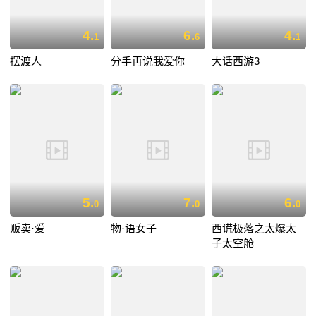
4.
6.
4.
1
6
1
摆渡人
分手再说我爱你
大话西游3
5.
7.
6.
0
0
0
贩卖·爱
物·语女子
西谎极落之太爆太
子太空舱