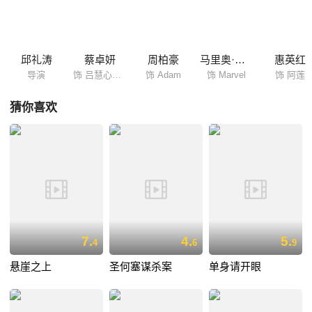
邱礼涛
蔡卓妍
周柏豪
马里奥·毛瑞尔
惠英红
导演
饰 吕慧心Eva
饰 Adam
饰 Marvel
饰 阿莲
猜你喜欢
7.
4.
5.
4
6
9
悬崖之上
圣何塞谋杀案
单身请开眼