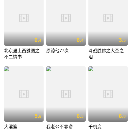
6.
6.
3.
4
4
5
北京遇上西雅图之
原谅他77次
斗战胜佛之大圣之
不二情书
泪
5.
6.
6.
6
5
0
大灌篮
我老公不靠谱
千机变