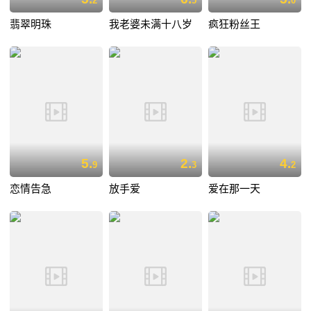
2
5
0
翡翠明珠
我老婆未满十八岁
疯狂粉丝王
5.
2.
4.
9
3
2
恋情告急
放手爱
爱在那一天