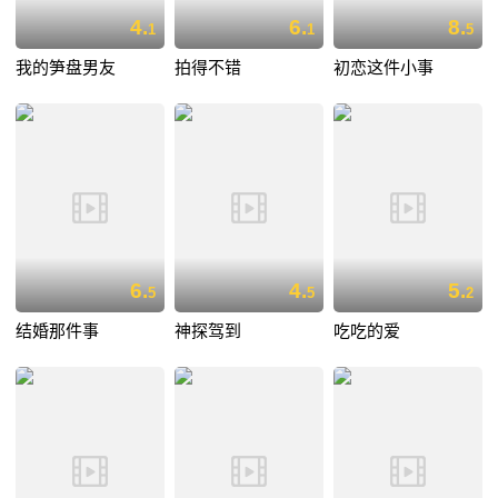
4.
6.
8.
1
1
5
我的笋盘男友
拍得不错
初恋这件小事
6.
4.
5.
5
5
2
结婚那件事
神探驾到
吃吃的爱