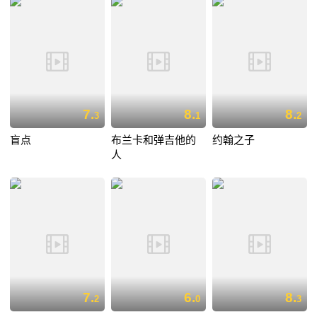
7.
8.
8.
3
1
2
盲点
布兰卡和弹吉他的
约翰之子
人
7.
6.
8.
2
0
3