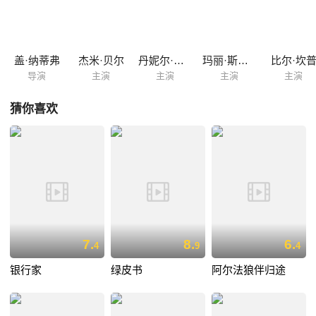
盖·纳蒂弗
杰米·贝尔
丹妮尔·麦克唐纳
玛丽·斯图尔特·马斯特森
比尔·坎
导演
主演
主演
主演
主演
猜你喜欢
7.
8.
6.
4
9
4
银行家
绿皮书
阿尔法狼伴归途