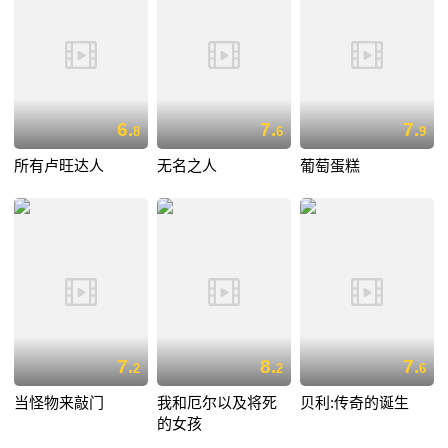
6.
7.
7.
8
6
9
所有卢旺达人
无名之人
葡萄蛋糕
7.
8.
7.
2
2
6
当怪物来敲门
我和厄尔以及将死
贝利:传奇的诞生
的女孩