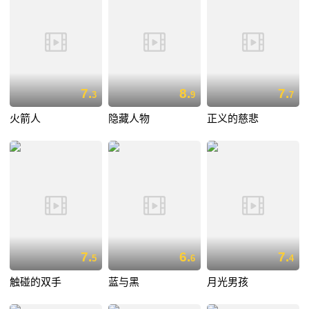
7.
8.
7.
3
9
7
火箭人
隐藏人物
正义的慈悲
7.
6.
7.
5
6
4
触碰的双手
蓝与黑
月光男孩