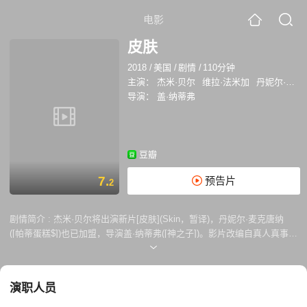
电影
皮肤
2018
/
美国
/
剧情
/
110分钟
主演：
杰米·贝尔
维拉·法米加
丹妮尔·麦克唐纳
导演：
盖·纳蒂弗
豆瓣
7.
预告片
2
剧情简介 :
杰米·贝尔将出演新片[皮肤](Skin，暂译)，丹妮尔·麦克唐纳
([帕蒂蛋糕$])也已加盟，导演盖·纳蒂弗([神之子])。影片改编自真人真事。
布里恩·温德尔曾是黑帮组织“温兰德光头党”头目，全身刺满了纹身。2006
年婚后的温德尔决定退出黑帮并进行了25次激光清除手术，去 除了面部
颈部手部的纹身。 （https://movie.douban.com/subject/27624787/ 短片
演职人员
版）