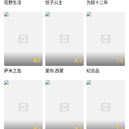
狂野生活
饺子公主
为奴十二年
8.
8.
7.
0
3
0
萨米之血
爱你,西蒙
纪念品
8.
5.
7.