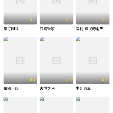
4.
7.
7.
9
5
5
拳打脚踢
白宫管家
威利·宾汉的消失
8.
7.
5.
1
5
9
车四十四
害群之马
生死逃离