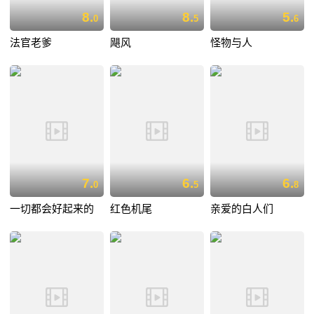
8.
8.
5.
0
5
6
法官老爹
飓风
怪物与人
7.
6.
6.
0
5
8
一切都会好起来的
红色机尾
亲爱的白人们