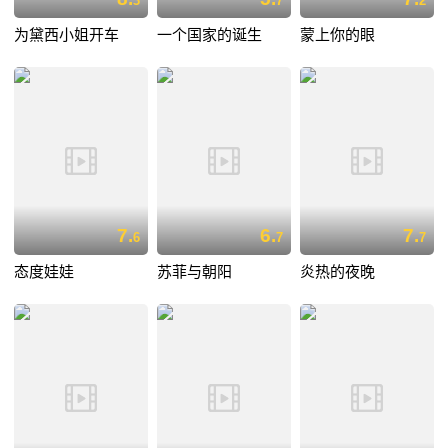
3
7
2
为黛西小姐开车
一个国家的诞生
蒙上你的眼
7.
6.
7.
6
7
7
态度娃娃
苏菲与朝阳
炎热的夜晚