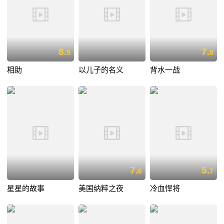
8.
7.
9
8
相助
以儿子的名义
背水一战
7.
5.
6
7
星星的故事
美国纳粹之夜
冷血悍将