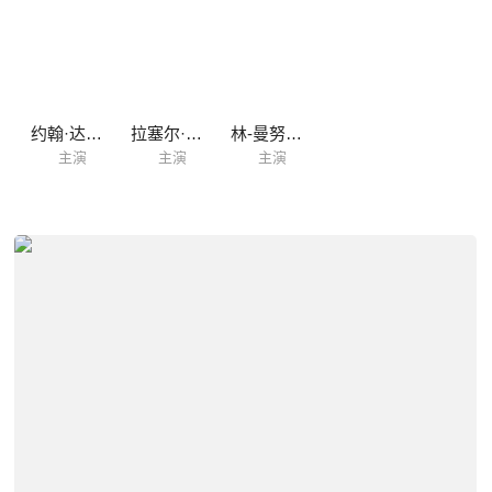
克
约翰·达格尔什
拉塞尔·巴洛格
林-曼努尔·米兰达
主演
主演
主演