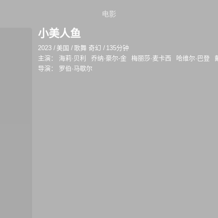
电影
小美人鱼
2023
/
美国
/
歌舞 奇幻
/
135分钟
主演：
海莉·贝利
乔纳·豪尔-金
梅丽莎·麦卡西
哈维尔·巴登
导演：
罗伯·马歇尔