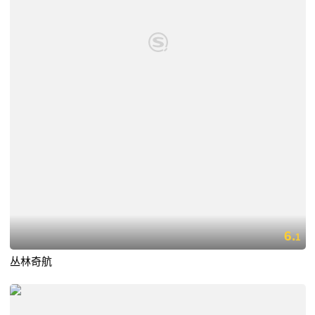
6.
1
丛林奇航