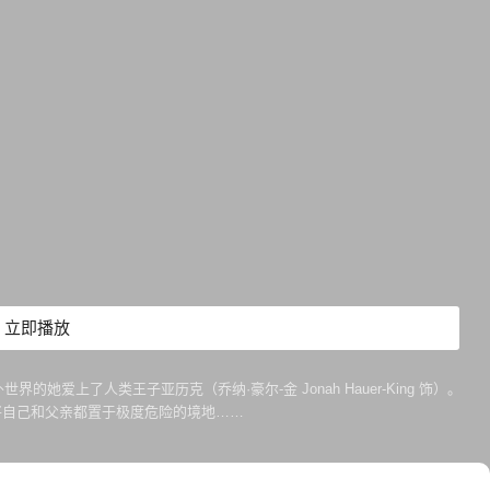
立即播放
她爱上了人类王子亚历克（乔纳·豪尔-金 Jonah Hauer-King 饰）。
发现将自己和父亲都置于极度危险的境地……