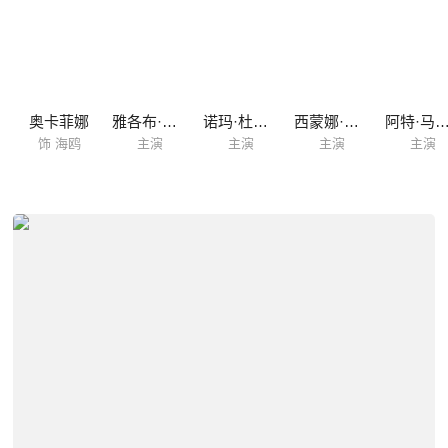
奥卡菲娜
雅各布·特伦布莱
诺玛·杜梅温尼
西蒙娜·阿什利
阿特·马里
饰 海鸥
主演
主演
主演
主演