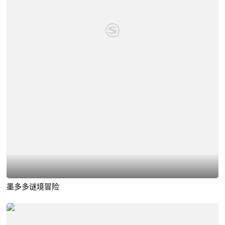
墨多多谜境冒险