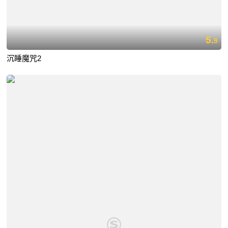
5.
9
沉睡魔咒2