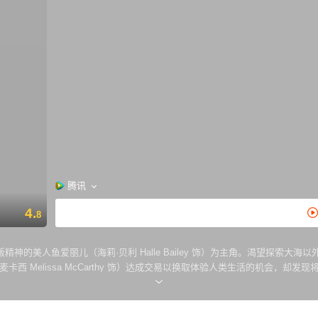
腾讯
4.
8
鱼爱丽儿（海莉·贝利 Halle Bailey 饰）为主角。渴望探索大海以外世界的
 Melissa McCarthy 饰）达成交易以换取体验人类生活的机会，却