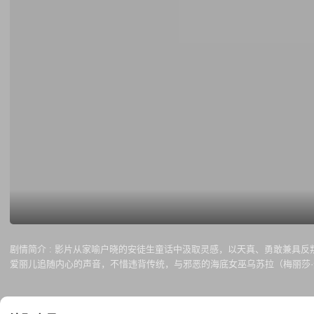
剧情简介 :
影片从家喻户晓的安徒生童话中汲取灵感，以天真、勇敢兼具反叛精神的美人
爱丽儿追随内心的声音，不惜违背传统，与邪恶的海底女巫乌苏拉（梅丽莎·麦卡西