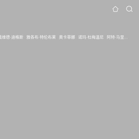
戴维德·迪格斯
雅各布·特伦布莱
奥卡菲娜
诺玛·杜梅温尼
阿特·马里克
杰西