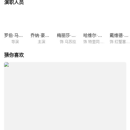
演职人员
罗伯·马歇尔
乔纳·豪尔-金
梅丽莎·麦卡西
哈维尔·巴登
戴维德·迪格斯
导演
主演
饰 乌苏拉
饰 特里同国王
饰 红蟹塞巴斯蒂安
猜你喜欢