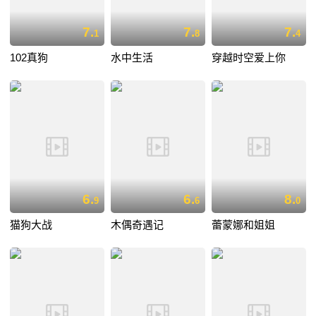
7.
7.
7.
1
8
4
102真狗
水中生活
穿越时空爱上你
6.
6.
8.
9
6
0
猫狗大战
木偶奇遇记
蕾蒙娜和姐姐