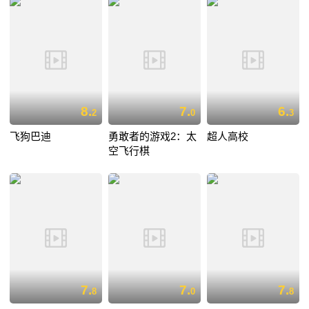
8.
7.
6.
2
0
3
飞狗巴迪
勇敢者的游戏2：太
超人高校
空飞行棋
7.
7.
7.
8
0
8