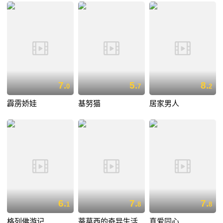
7.
5.
8.
0
7
2
霹雳娇娃
基努猫
居家男人
6.
7.
7.
1
8
8
格列佛游记
蒂莫西的奇异生活
真爱同心