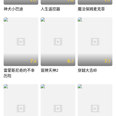
7
8
7
神犬小巴迪
人生遥控器
魔法保姆麦克菲
7.
6.
7.
6
7
7
雷蒙斯尼奇的不幸
冒牌天神2
穿越大吉岭
历险