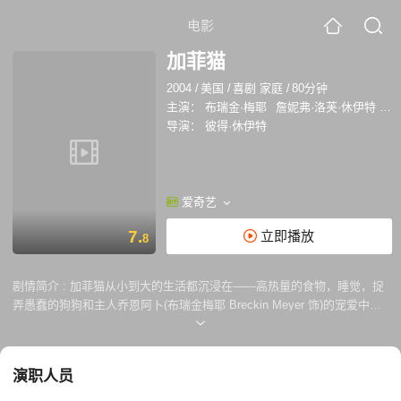
电影
加菲猫
2004
/
美国
/
喜剧 家庭
/
80分钟
主演：
布瑞金·梅耶
詹妮弗·洛芙·休伊特
斯
导演：
彼得·休伊特
爱奇艺
7.
立即播放
8
剧情简介 :
加菲猫从小到大的生活都沉浸在――高热量的食物，睡觉，捉
弄愚蠢的狗狗和主人乔恩阿卜(布瑞金梅耶 Breckin Meyer 饰)的宠爱中，
加菲觉得这就是完美的生活。直到有一天，乔恩带加菲去宠物医院时，受
美女兽医所托领养了小狗欧弟，加菲的生活彻底改变。 欧弟的到来意味着
要和加菲分享食物和阿卜的宠爱，更让加菲嫉妒的是阿卜和美女兽医约会
演职人员
竟然带欧弟而不带它。加菲恨不得将欧弟赶出家门。一晚，加菲将欧弟关
在门外，原只想惩罚一下欧弟，没想到欧弟走失了。 阿卜四出寻找欧弟未