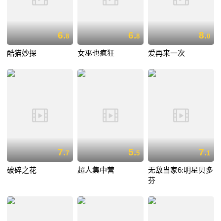
6.
6.
8.
8
8
0
酷猫妙探
女巫也疯狂
爱再来一次
7.
5.
7.
7
5
1
破碎之花
超人集中营
无敌当家6:明星贝多
芬