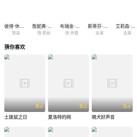
果。加菲通过调查，得知欧弟被残忍的训狗师捉走了。加菲决定大展身
手，只身前往救出欧弟。
彼得·休伊特
詹妮弗·洛芙·休伊特
布瑞金·梅耶
斯蒂芬·托布罗斯基
艾莉森·斯通勒
导演
饰 莉丝
饰 乔恩
主演
主演
猜你喜欢
8.
8.
5.
6
1
6
土拨鼠之日
夏洛特的网
萌犬好声音