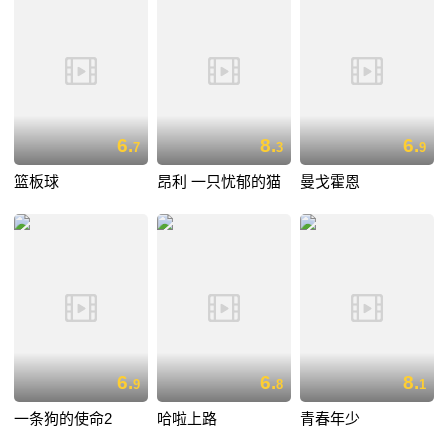
6.
8.
6.
7
3
9
篮板球
昂利 一只忧郁的猫
曼戈霍恩
6.
6.
8.
9
8
1
一条狗的使命2
哈啦上路
青春年少