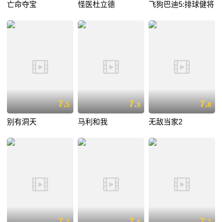
亡命夺宝
怪医杜立德
飞狗巴迪5:排球健将
7.
7.
7.
5
9
8
别有洞天
马利和我
无敌当家2
7.
7.
7.