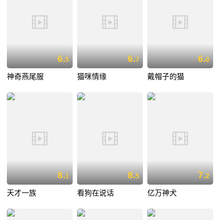
6.
6.
6.
5
7
0
神奇燕尾服
猫咪情缘
戴帽子的猫
8.
8.
7.
1
5
2
天才一族
看狗在说话
亿万神犬