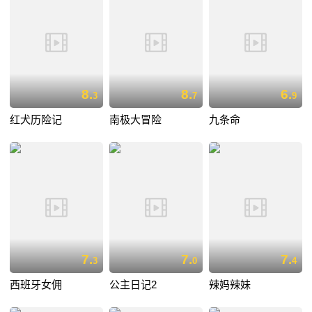
8.
8.
6.
3
7
9
红犬历险记
南极大冒险
九条命
7.
7.
7.
3
0
4
西班牙女佣
公主日记2
辣妈辣妹