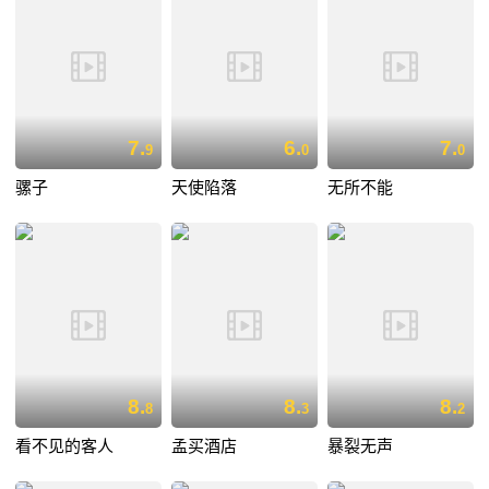
7.
6.
7.
9
0
0
骡子
天使陷落
无所不能
8.
8.
8.
8
3
2
看不见的客人
孟买酒店
暴裂无声