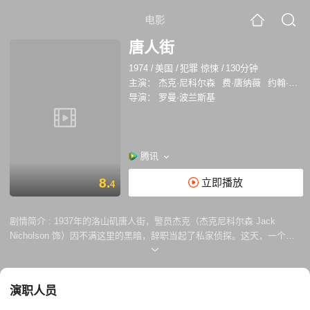
电影
唐人街
1974
/
美国
/
犯罪 惊悚
/
130分钟
主演：
杰克·尼科尔森
费·唐纳薇
约翰·休斯顿
导演：
罗曼·波兰斯基
腾讯
8.
立即播放
4
剧情简介 :
1937年的洛山矶唐人街，警员杰克（杰克尼科尔森 Jack
Nicholson 饰）因不满这里的黑暗，辞职当起了私家侦探。这天，一个自
称莫拉雷太太的女子请杰克调查丈夫的外遇，杰克欣然接受。杰克发现莫
拉雷原来是当地水利总工程师，正在为兴建水坝问题和当地农民争执。随
后有人给 了杰克一些证明莫拉雷偷情的照片，隔天早上真正的莫拉雷太太
演职人员
却找上门来要求杰克停止调查莫拉雷。 事情变得越来越迷离，杰克决心追
查下去……