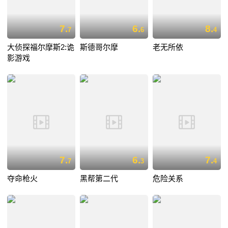
7.
6.
8.
7
6
4
大侦探福尔摩斯2:诡
斯德哥尔摩
老无所依
影游戏
7.
6.
7.
7
3
4
夺命枪火
黑帮第二代
危险关系