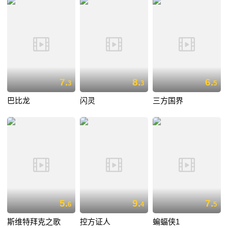
7.
8.
6.
3
3
5
巴比龙
闪灵
三方国界
5.
9.
7.
6
4
5
斯维特拜克之歌
控方证人
蝙蝠侠1