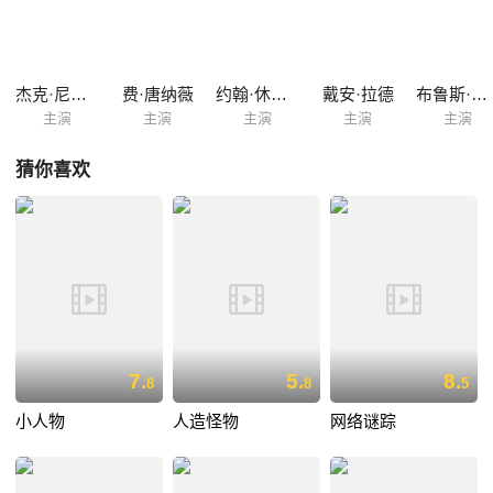
杰克·尼科尔森
费·唐纳薇
约翰·休斯顿
戴安·拉德
布鲁斯·格洛弗
主演
主演
主演
主演
主演
猜你喜欢
7.
5.
8.
8
8
5
小人物
人造怪物
网络谜踪