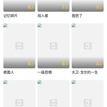
8.
7.
5.
7
5
5
记忆碎片
闯入者
我怒了
8.
8.
8.
1
5
6
疤面人
一级恐惧
大卫·戈尔的一生