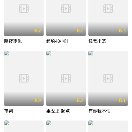
6.
6.
6.
8
6
3
暗夜逐仇
超脑48小时
猛鬼出笼
8.
6.
8.
5
8
1
审判
果戈里·起点
有你我不怕