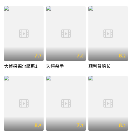
7.
7.
8.
7
8
2
大侦探福尔摩斯1
边境杀手
菲利普船长
8.
7.
8.
5
7
2