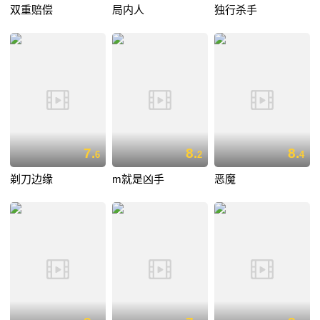
双重赔偿
局内人
独行杀手
7.
8.
8.
6
2
4
剃刀边缘
m就是凶手
恶魔