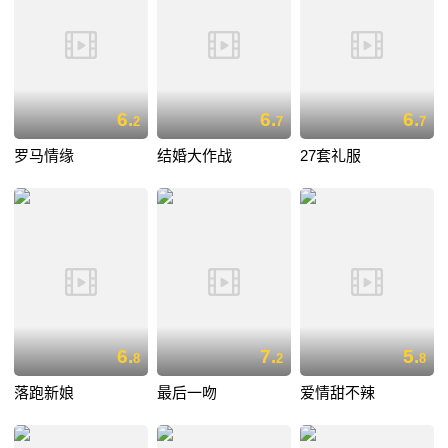
6.
6.
6.
2
7
7
罗马情缘
结婚大作战
27套礼服
6.
7.
5.
8
2
8
落跑新娘
最后一吻
爱情甜不辣