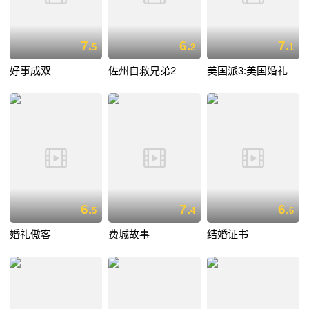
7.
6.
7.
5
2
1
好事成双
佐州自救兄弟2
美国派3:美国婚礼
6.
7.
6.
5
4
6
婚礼傲客
费城故事
结婚证书