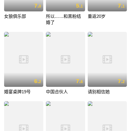
7.
5.
7.
0
1
1
女狼俱乐部
所以……和黑粉结
重返20岁
婚了
6.
7.
7.
2
6
2
婚宴桌牌19号
中国合伙人
请别相信她