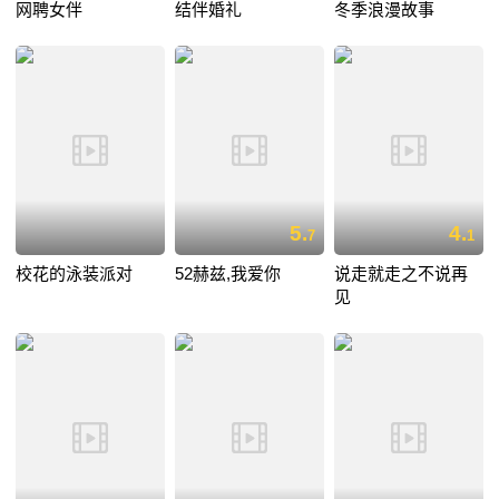
网聘女伴
结伴婚礼
冬季浪漫故事
5.
4.
7
1
校花的泳装派对
52赫兹,我爱你
说走就走之不说再
见