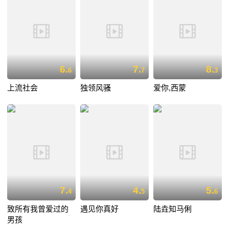
6.
7.
8.
6
7
3
上流社会
独领风骚
爱你,西蒙
7.
4.
5.
4
5
6
致所有我曾爱过的
遇见你真好
陆垚知马俐
男孩