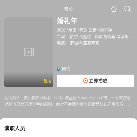
电影
婚礼年
2020
/
美国
/
喜剧 爱情
/
90分钟
主演：
萨拉·海蓝德
泰勒·詹姆斯·威廉姆
珍
导演：
罗伯特·路克蒂克
腾讯
5.
立即播放
6
剧情简介 :
自由摄影师玛拉（萨拉·海蓝德 Sarah Hyland 饰）一直秉持着
遇到渣男就迅速分手的原则，绝对不会因为留恋旧情而让自己受委屈，与
此同时，她对于结婚这件事也根本没有兴趣。然而，当她与新男友相处愉
快之后，突然在一年之内接到了15场婚礼的邀请函。他们经过筛选，决定
一起参加其中的7场。 这7场婚礼中，每对新人都面临着不同的问题与挑
演职人员
战。通过这些婚礼的见闻，玛拉渐渐发现了自己与男友之间存在的问题，
二人的关系开始变得紧张。同时，男友的家人也开始催婚并希望他们尽快