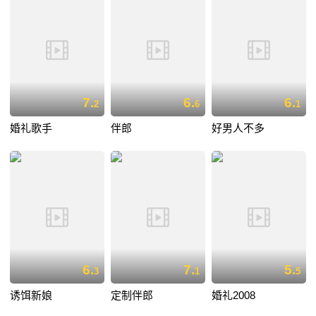
7.
6.
6.
2
6
1
婚礼歌手
伴郎
好男人不多
6.
7.
5.
3
1
5
诱饵新娘
定制伴郎
婚礼2008