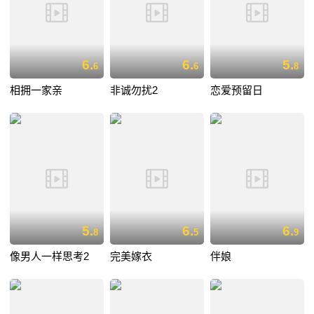
6.
6.
5.
6
6
8
相拥一家亲
非诚勿扰2
恋爱预留日
5.
6.
6.
8
5
9
像男人一样思考2
完美嫁衣
伴娘