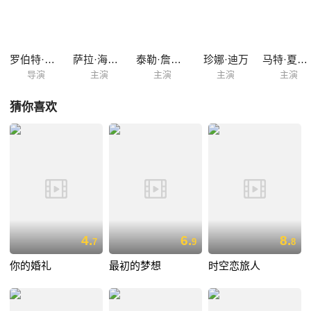
生子。在这一连串婚礼的交错经历中，玛拉和男友将面临来自外界与内心
的考验，他们的感情究竟能否经受住这些挑战，最终修成正果呢？
罗伯特·路克蒂克
萨拉·海蓝德
泰勒·詹姆斯·威廉姆
珍娜·迪万
马特·夏夫利
导演
主演
主演
主演
主演
猜你喜欢
4.
6.
8.
7
9
8
你的婚礼
最初的梦想
时空恋旅人