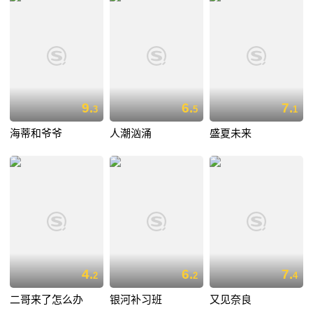
9.
6.
7.
3
5
1
海蒂和爷爷
人潮汹涌
盛夏未来
4.
6.
7.
2
2
4
二哥来了怎么办
银河补习班
又见奈良