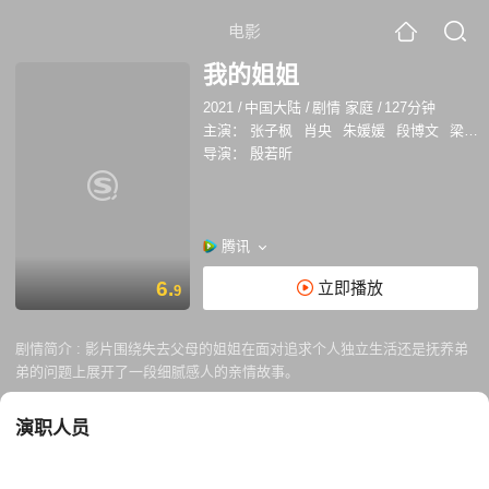
电影
我的姐姐
2021
/
中国大陆
/
剧情 家庭
/
127分钟
主演：
张子枫
肖央
朱媛媛
段博文
梁靖康
导演：
殷若昕
腾讯
6.
立即播放
9
剧情简介 :
影片围绕失去父母的姐姐在面对追求个人独立生活还是抚养弟
弟的问题上展开了一段细腻感人的亲情故事。
演职人员