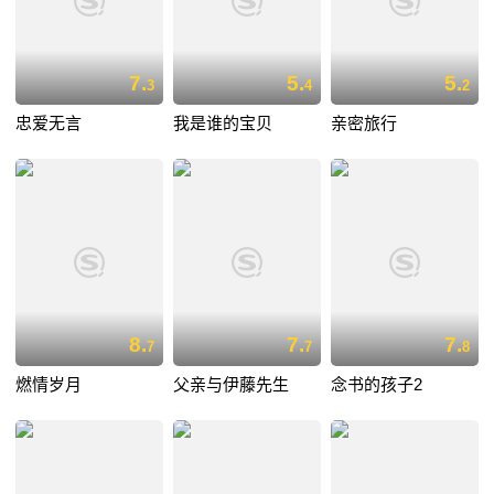
7.
5.
5.
3
4
2
忠爱无言
我是谁的宝贝
亲密旅行
8.
7.
7.
7
7
8
燃情岁月
父亲与伊藤先生
念书的孩子2