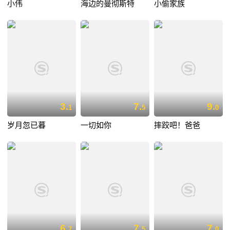
小伟
海边的曼彻斯特
小偷家族
3.
7.
9.
1
5
0
岁月忽已暮
一切如你
摔跤吧！爸爸
6.
7.
7.
7
5
0