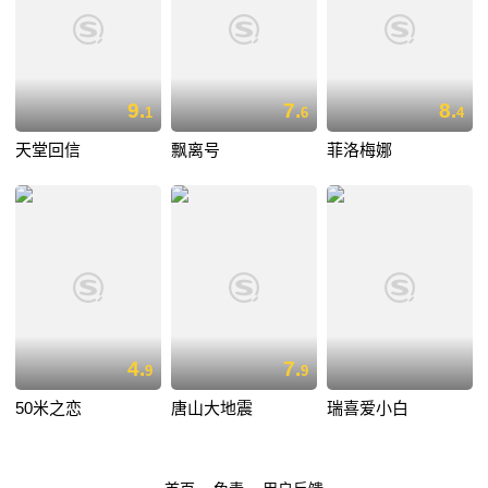
9.
7.
8.
1
6
4
天堂回信
飘离号
菲洛梅娜
4.
7.
9
9
50米之恋
唐山大地震
瑞喜爱小白