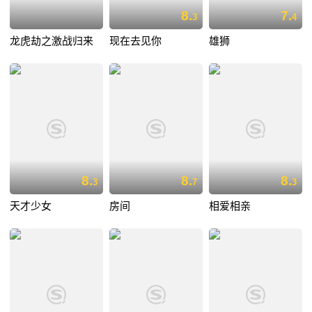
8.
7.
3
4
龙虎劫之激战归来
现在去见你
雄狮
8.
8.
8.
3
7
3
天才少女
房间
相爱相亲