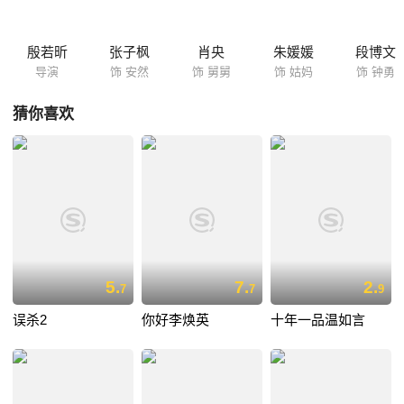
殷若昕
张子枫
肖央
朱媛媛
段博文
导演
饰 安然
饰 舅舅
饰 姑妈
饰 钟勇
猜你喜欢
5.
7.
2.
7
7
9
误杀2
你好李焕英
十年一品温如言