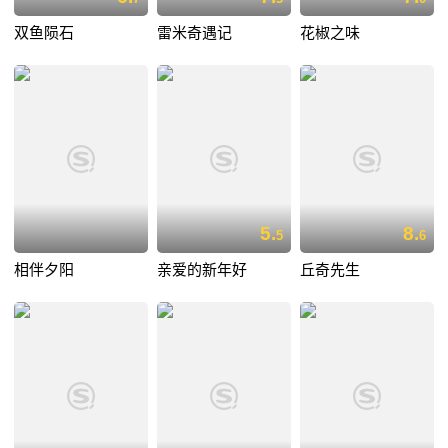
双鱼陨石
雷米奇遇记
花椒之味
5.
8.
5
6
相伴夕阳
亲爱的新年好
丘奇先生