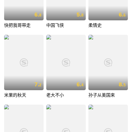
6.
5.
6.
8
8
6
快把我哥带走
中国飞侠
柔情史
7.
6.
8.
2
4
5
米果的秋天
老大不小
孙子从美国来