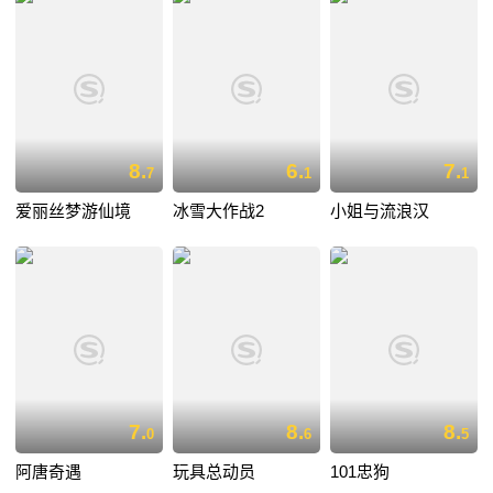
8.
6.
7.
7
1
1
爱丽丝梦游仙境
冰雪大作战2
小姐与流浪汉
7.
8.
8.
0
6
5
阿唐奇遇
玩具总动员
101忠狗