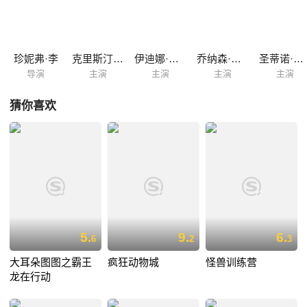
Santino Fontana 配音）结婚时，依然情绪失控露出了马脚。在此之后她
逃到山中，构建了属于自己的冰雪王国，而阿伦黛尔也陷入可怕的寒冷之
中。 安娜独自来到山中，在山民克斯托夫（乔纳森·格罗夫 Jonathan
Groff 配音）的帮助下总算来到姐姐的宫殿，她能否让国家重新找回失落
珍妮弗·李
克里斯汀·贝尔
伊迪娜·门泽尔
乔纳森·格罗夫
圣蒂诺·方塔纳
的...
导演
主演
主演
主演
主演
猜你喜欢
5.
9.
6.
6
2
3
大耳朵图图之霸王
疯狂动物城
怪兽训练营
龙在行动