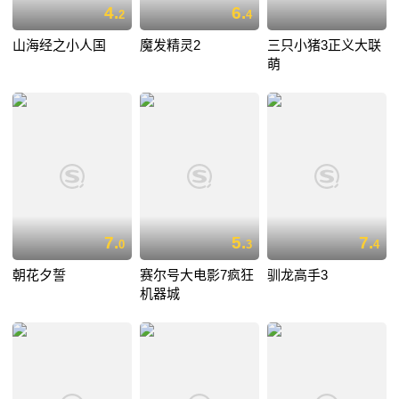
4.
6.
2
4
山海经之小人国
魔发精灵2
三只小猪3正义大联
萌
7.
5.
7.
0
3
4
朝花夕誓
赛尔号大电影7疯狂
驯龙高手3
机器城