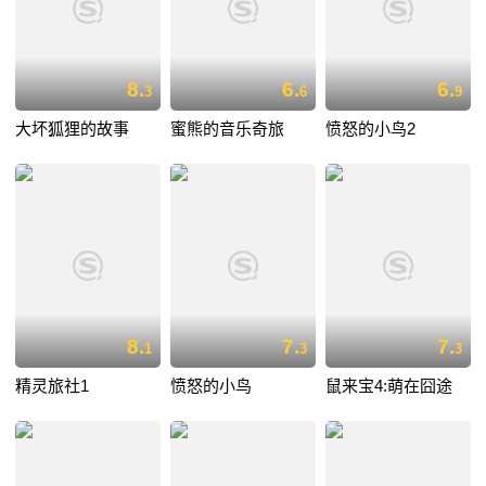
8.
6.
6.
3
6
9
大坏狐狸的故事
蜜熊的音乐奇旅
愤怒的小鸟2
8.
7.
7.
1
3
3
精灵旅社1
愤怒的小鸟
鼠来宝4:萌在囧途