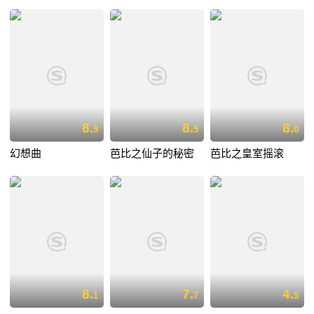
8.
8.
8.
9
5
0
幻想曲
芭比之仙子的秘密
芭比之皇室摇滚
8.
7.
4.
1
7
5