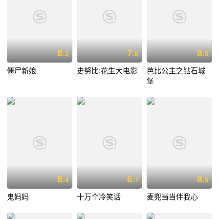
8.
7.
8.
3
6
5
僵尸新娘
史努比:花生大电影
芭比公主之钻石城
堡
8.
6.
8.
4
7
5
鬼妈妈
十万个冷笑话
麦兜当当伴我心