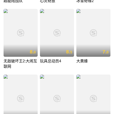
超能陆战队
心灵奇旅
冰雪奇缘2
8.
8.
7.
0
5
0
无敌破坏王2:大闹互
玩具总动员4
大黄蜂
联网