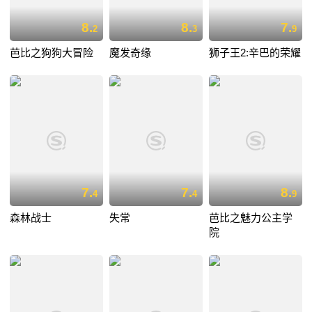
8.
8.
7.
2
3
9
芭比之狗狗大冒险
魔发奇缘
狮子王2:辛巴的荣耀
7.
7.
8.
4
4
9
森林战士
失常
芭比之魅力公主学
院