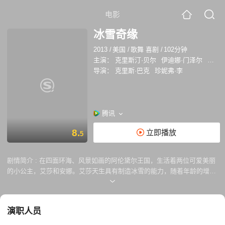
电影
冰雪奇缘
2013
/
美国
/
歌舞 喜剧
/
102分钟
主演：
克里斯汀·贝尔
伊迪娜·门泽尔
乔纳森
导演：
克里斯·巴克
珍妮弗·李
腾讯
8.
立即播放
5
剧情简介 :
在四面环海、风景如画的阿伦黛尔王国，生活着两位可爱美丽
的小公主，艾莎和安娜。艾莎天生具有制造冰雪的能力，随着年龄的增
长，她的能力越来越强，甚至险些夺走妹妹的生命。为此国王紧闭宫门，
也中断了两姐妹的联系。悲哀的海难过后，艾莎（伊迪娜·门泽尔 Idina
Menzel 配音 ）终于到了加冕的年龄，各国王公齐来祝贺。艾莎战战兢
演职人员
兢，唯恐被人识破隐藏了多年的秘密。然而当听说安娜（克里斯汀·贝尔
Kristen Bell 配音）将要和初次见面的南埃尔斯王子汉斯（圣蒂诺·方塔纳