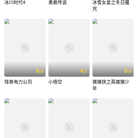
冰川时代4
勇敢传说
冰雪女皇之冬日魔
咒
8.
4.
5.
8
7
0
怪兽电力公司
小悟空
猪猪侠之英雄猪少
年