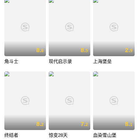
8.
8.
2.
6
5
9
角斗士
现代启示录
上海堡垒
8.
7.
8.
2
2
1
终结者
惊变28天
血染雪山堡