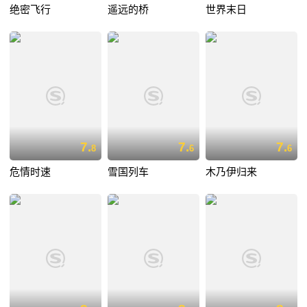
绝密飞行
遥远的桥
世界末日
7.
7.
7.
8
6
6
危情时速
雪国列车
木乃伊归来