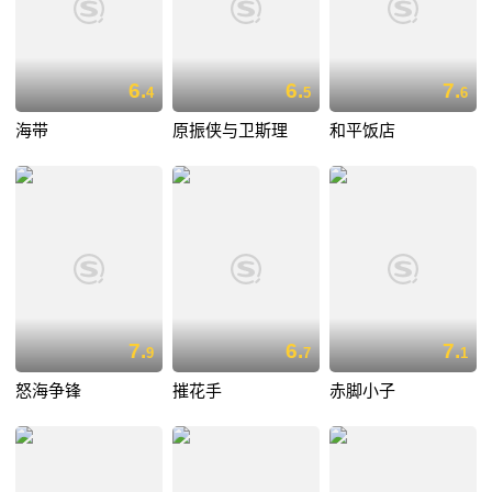
6.
6.
7.
4
5
6
海带
原振侠与卫斯理
和平饭店
7.
6.
7.
9
7
1
怒海争锋
摧花手
赤脚小子