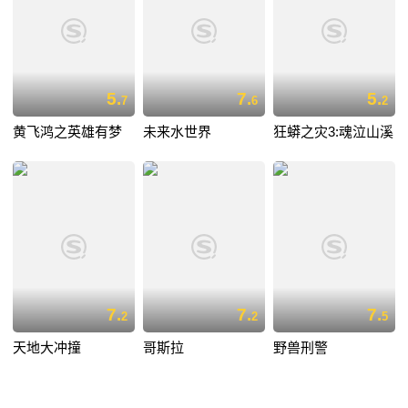
5.
7.
5.
7
6
2
黄飞鸿之英雄有梦
未来水世界
狂蟒之灾3:魂泣山溪
7.
7.
7.
2
2
5
天地大冲撞
哥斯拉
野兽刑警