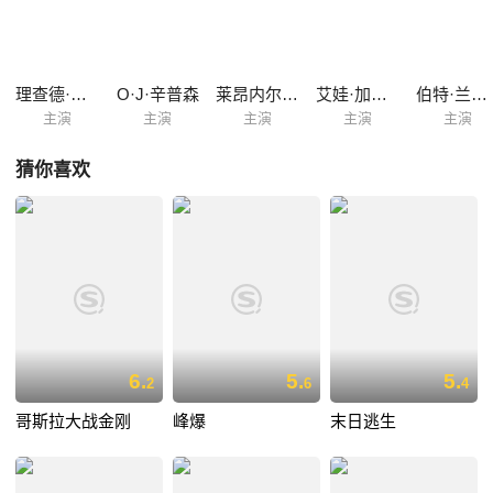
开到卡桑德拉大桥给毁掉。女作家珍妮弗（索菲娅·罗兰 Sophia Loren
饰）和丈夫张伯伦医生（理查德·哈里斯 Richard Harris 饰）也被卷入。医
生通过实验方法使许多人解除细菌，却不被上级相信，只有用自己的方法
进行解决，列车上的人们与防化部队发生冲突，人们纷纷拿起武器。众人
理查德·哈里斯
O·J·辛普森
莱昂内尔·斯坦德
艾娃·加德纳
伯特·兰卡斯特
的命运跟随火车一起驶向未知.....
主演
主演
主演
主演
主演
猜你喜欢
6.
5.
5.
2
6
4
哥斯拉大战金刚
峰爆
末日逃生