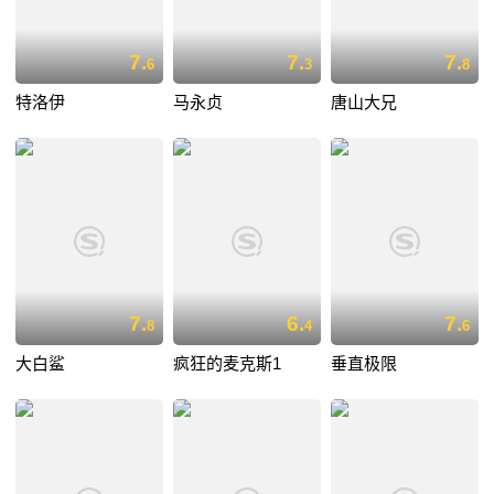
7.
7.
7.
6
3
8
特洛伊
马永贞
唐山大兄
7.
6.
7.
8
4
6
大白鲨
疯狂的麦克斯1
垂直极限