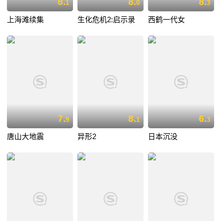
8.
8.
8.
1
0
3
上海滩续集
生化危机2:启示录
西鹤一代女
7.
8.
6.
9
1
3
唐山大地震
异形2
日本沉没