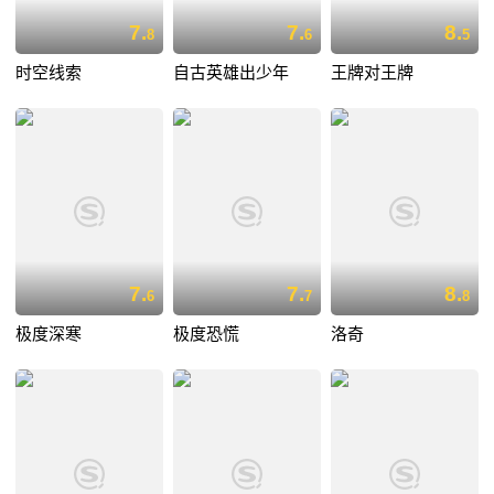
7.
7.
8.
8
6
5
时空线索
自古英雄出少年
王牌对王牌
7.
7.
8.
6
7
8
极度深寒
极度恐慌
洛奇