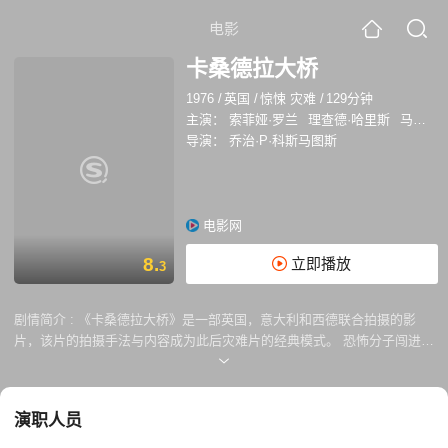
电影
卡桑德拉大桥
1976
/
英国
/
惊悚 灾难
/
129分钟
主演：
索菲娅·罗兰
理查德·哈里斯
马丁·辛
导演：
乔治·P·科斯马图斯
电影网
8.
立即播放
3
剧情简介 :
《卡桑德拉大桥》是一部英国，意大利和西德联合拍摄的影
片，该片的拍摄手法与内容成为此后灾难片的经典模式。 恐怖分子闯进了
日内瓦的国际卫生组织总部，欲实施恐怖袭击，受到了保安人员的阻击。
追捕过程中，警员不小心将实验品鼠疫细菌打碎溅到罪犯身上。一名歹徒
当场感染腐烂而死，另一名 窜到一列开往斯特哥尔摩的火车上。病毒感染
演职人员
非常快，整个火车上许多人都给传染上了这种细菌，国际警局为这种鼠疫
细菌不传染给其他人，对火车进行控制，不许在任何车站停留，并要将其