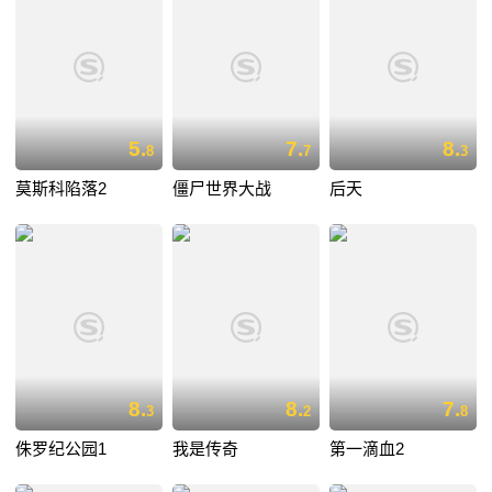
5.
7.
8.
8
7
3
莫斯科陷落2
僵尸世界大战
后天
8.
8.
7.
3
2
8
侏罗纪公园1
我是传奇
第一滴血2