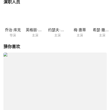
演职人员
乔治·库克
英格丽·褒曼
约瑟夫·科顿
梅·惠蒂
希瑟·撒切尔
导演
主演
主演
主演
主演
猜你喜欢