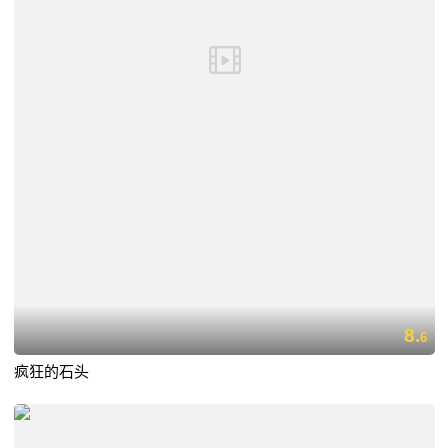
8.
6
疯狂的石头