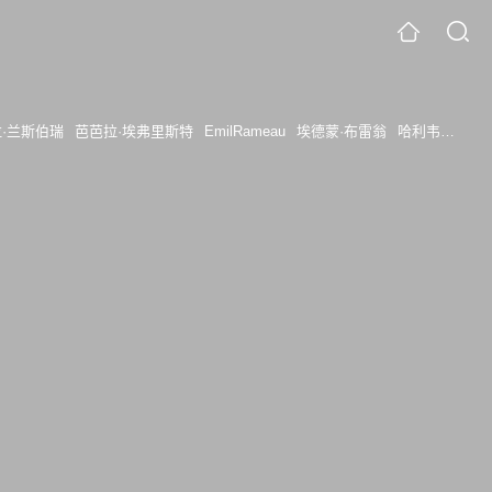
·兰斯伯瑞
芭芭拉·埃弗里斯特
EmilRameau
埃德蒙·布雷翁
哈利韦尔·霍布斯