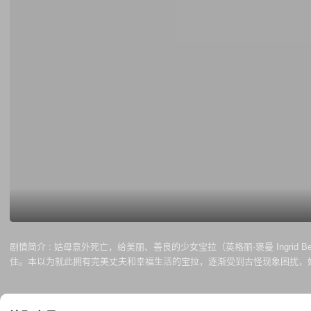
剧情简介 :
姑母意外死亡，给美丽、善良的少女宝拉（英格丽·褒曼 Ingrid 
住。本以为就此拥有完美丈夫和幸福生活的宝拉，逐渐受到古怪现象困扰，
的精神出现了问题。就在宝拉慢慢心理崩溃，濒临发疯的边缘，一个年轻的侦探伯