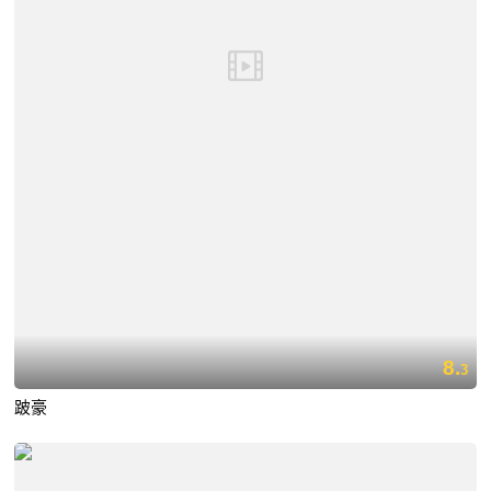
8.
3
跛豪