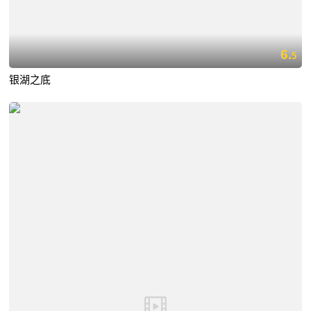
6.
5
银湖之底