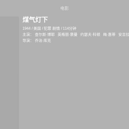
电影
煤气灯下
1944
/
美国
/
犯罪 剧情
/
114分钟
主演：
查尔斯·博耶
英格丽·褒曼
约瑟夫·科顿
梅·惠蒂
安吉拉
导演：
乔治·库克