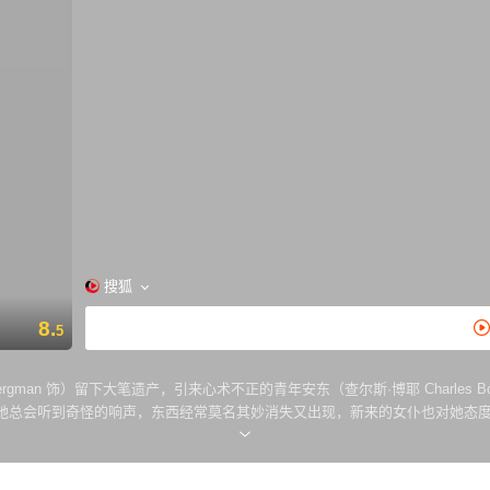
搜狐
8.
5
Bergman 饰）留下大笔遗产，引来心术不正的青年安东（查尔斯·博耶 Charl
她总会听到奇怪的响声，东西经常莫名其妙消失又出现，新来的女仆也对她态
林（约瑟夫·科顿 Joseph Cotten 饰）出现了，他发现宝拉正在被孤