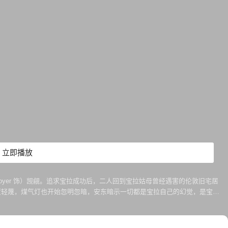
立即播放
es Boyer 饰）觊觎。追求宝拉成功后，二人回到宝拉姑母曾经遇害的伦敦旧宅居
度轻蔑，煤气灯也开始忽明忽暗，安东暗示一切都是宝拉自己的幻觉，是宝拉
立，背后的主谋正是她的完美丈夫……