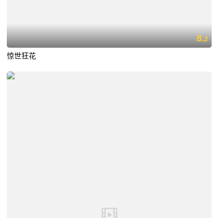
8.
2
惊世狂花