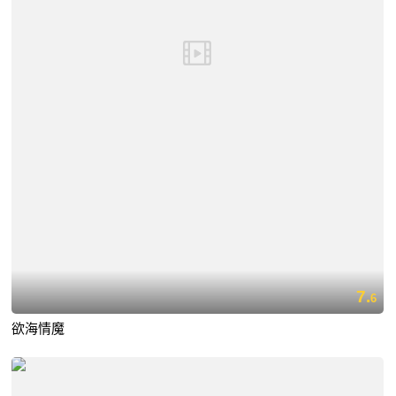
7.
6
欲海情魔