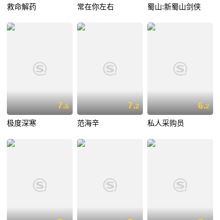
救命解药
常在你左右
蜀山:新蜀山剑侠
7.
7.
6.
6
2
2
极度深寒
范海辛
私人采购员