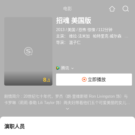
电影
招魂 美国版
2013
/
美国
/
恐怖 惊悚
/
112分钟
主演：
维拉·法米加
帕特里克·威尔森
莉莉·
导演：
温子仁
腾讯
8.
立即播放
1
剧情简介 :
20世纪七十年代，罗杰（朗·里维斯顿 Ron Livingston 饰）与
卡罗琳（莉莉·泰勒 Lili Taylor 饰）两夫妇带着他们五个可爱美丽的女儿，
搬到了位于罗德岛哈瑞斯维尔的一幢旧宅居住。房屋虽然古旧沧桑，历史
悠久，但是却让佩隆一家体会到回归田园的快乐与喜悦。谁知好景不长，
接二连三的怪异事件相继出现，令女孩们惊声尖叫，也让佩隆夫妇的神经
演职人员
绷到极点。为此，他们辗转找到当时最负盛名的沃伦夫妇。 丈夫埃德
（帕特里克·威尔森 Patrick Wilson 饰）是天主教会唯一认可的驱魔师，