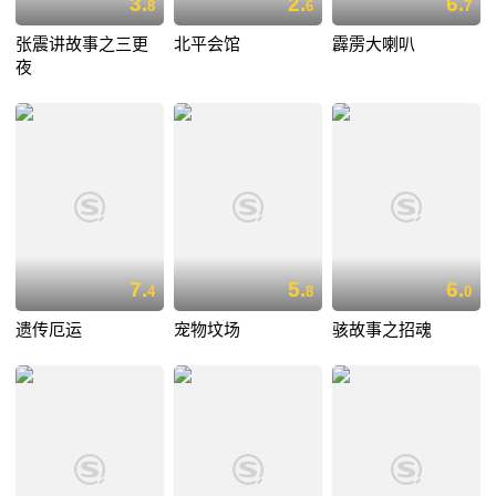
3.
2.
6.
8
6
7
张震讲故事之三更
北平会馆
霹雳大喇叭
夜
7.
5.
6.
4
8
0
遗传厄运
宠物坟场
骇故事之招魂