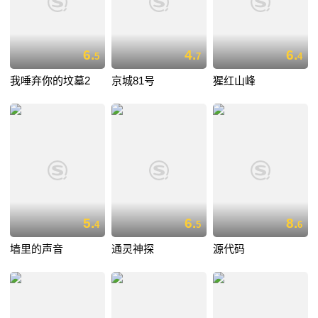
6.
4.
6.
5
7
4
我唾弃你的坟墓2
京城81号
猩红山峰
5.
6.
8.
4
5
6
墙里的声音
通灵神探
源代码