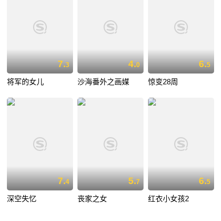
7.
4.
6.
3
0
5
将军的女儿
沙海番外之画媒
惊变28周
7.
5.
6.
4
7
5
深空失忆
丧家之女
红衣小女孩2