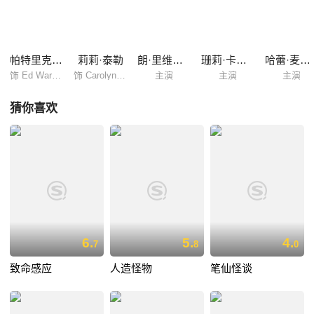
妻子洛琳（维拉·法米加 Vera Farmiga 饰）则拥有窥见灵体的能力。他们
不费吹灰之力便确定这座阴气十足的大房子的症结所在，而为了征得教会
除灵的许可，他们必须深入期间搜集恶灵存在的证据……
帕特里克·威尔森
莉莉·泰勒
朗·里维斯顿
珊莉·卡斯韦尔
哈蕾·麦克法兰
饰 Ed Warren
饰 Carolyn Perron
主演
主演
主演
猜你喜欢
6.
5.
4.
7
8
0
致命感应
人造怪物
笔仙怪谈