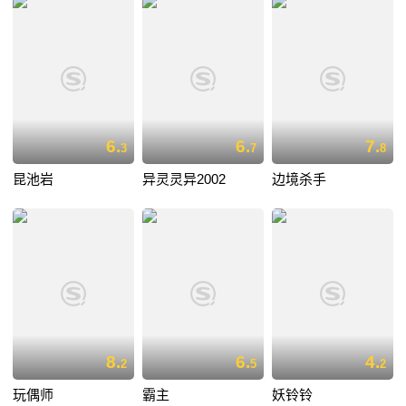
6.
6.
7.
3
7
8
昆池岩
异灵灵异2002
边境杀手
8.
6.
4.
2
5
2
玩偶师
霸主
妖铃铃