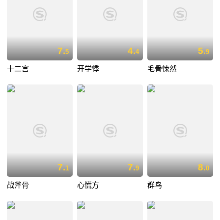
7.
4.
5.
5
4
9
十二宫
开学悸
毛骨悚然
7.
7.
8.
1
9
0
战斧骨
心慌方
群鸟