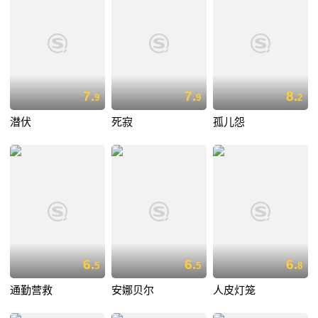
7.
7.
8.
9
9
2
潜伏
死寂
孤儿怨
6.
6.
6.
5
5
8
通勤营救
安娜贝尔
人皮灯笼