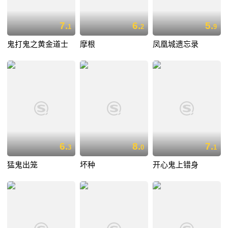
7.
6.
5.
1
2
9
鬼打鬼之黄金道士
摩根
凤凰城遗忘录
6.
8.
7.
3
0
1
猛鬼出笼
坏种
开心鬼上错身