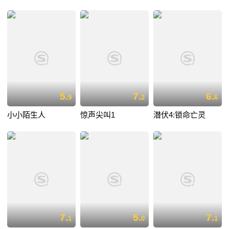
5.
7.
6.
9
2
6
小小陌生人
惊声尖叫1
潜伏4:锁命亡灵
7.
5.
7.
1
0
1