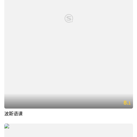
8.
1
波斯语课