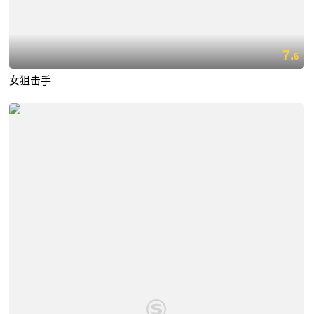
7.
6
女狙击手