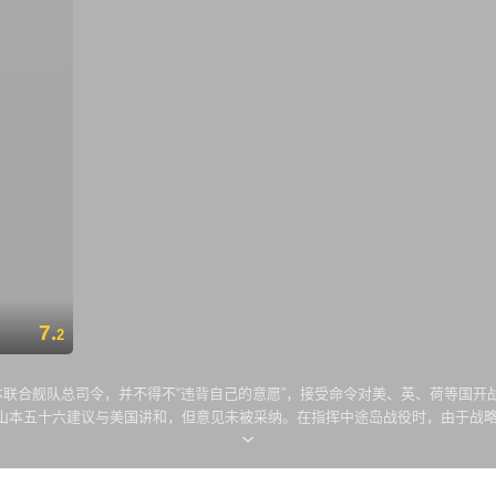
7.
2
联合舰队总司令，并不得不“违背自己的意愿”，接受命令对美、英、荷等国开战。1
山本五十六建议与美国讲和，但意见未被采纳。在指挥中途岛战役时，由于战
夜轰炸，陷于绝境。山本五十六派出舰队炮击美军基地，协助尚存的陆军安全撤退
五十六的座机击落，一代军人山本五十六就此碎尸于太平洋上空。