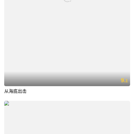
9.
1
从海底出击