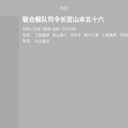
电影
联合舰队司令长官山本五十六
1968
/
日本
/
剧情 战争
/
131分钟
主演：
三船敏郎
加山雄三
司叶子
稻叶义男
土屋嘉男
平田
导演：
丸山诚治