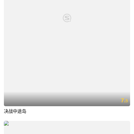
7.
5
决战中途岛