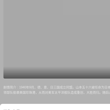
剧情简介 :
1940年9月，德、意、日三国成立同盟。山本五十六被任命为日本
领部队偷袭美国珍珠港，从而对美军太平洋舰队造成重创，大胜而归。随后
军兵败如山倒。瓜达康纳岛上有三万多名日本陆军，他们遭到了美军飞机的昼
炸机到前线视察。没想到日军的密码被美军窃取，美军派出空军机队将山本