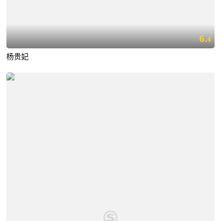
6.
4
杨贵妃