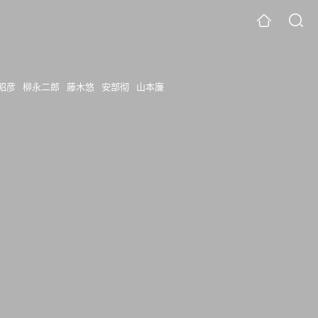
昭彦
柳永二郎
藤木悠
安部彻
山本廉