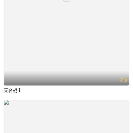
7.
9
无名战士