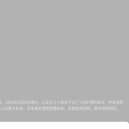
941后12月8日零时，山本五十六亲自下达了“1280”密码命令，并亲自率
略上的重大失误，日本海军遭受惨重损失。形势陡然逆转，美军攻势如虹，日
。1943年4月18日，山本五十六为了鼓动前线部队的士气，乘坐一架轰