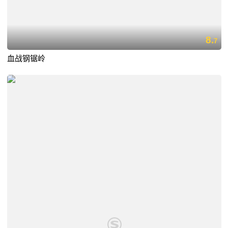
8.
7
血战钢锯岭