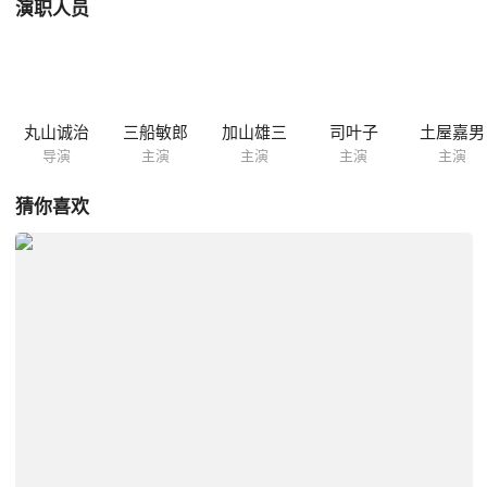
演职人员
丸山诚治
三船敏郎
加山雄三
司叶子
土屋嘉男
导演
主演
主演
主演
主演
猜你喜欢