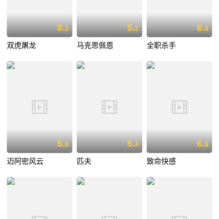
8.
5.
6.
2
5
8
双虎屠龙
马克思佩恩
全职杀手
5.
5.
6.
8
4
8
迈阿密风云
匹夫
致命快感