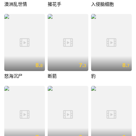
澳洲乱世情
摧花手
入侵脑细胞
8.
7.
8.
0
3
7
怒海沉尸
断箭
豹