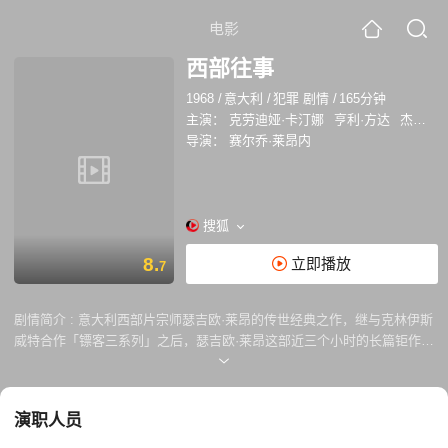
电影
西部往事
1968
/
意大利
/
犯罪 剧情
/
165分钟
主演：
克劳迪娅·卡汀娜
亨利·方达
杰森·罗巴兹
导演：
赛尔乔·莱昂内
搜狐
8.
立即播放
7
剧情简介 :
意大利西部片宗师瑟吉欧·莱昂的传世经典之作，继与克林伊斯
威特合作「镖客三系列」之后，瑟吉欧·莱昂这部近三个小时的长篇钜作，
被称之为影史上最伟大的西部片。 故事叙述一名神秘客（查理士布朗逊）
来到小镇上，被卷入一名寡妇（克劳蒂雅卡迪奈尔）与铁路大亨的土地抢
夺战，此片最有趣的角色，是由一向形象正义的亨利方达，难得在此片中
演职人员
扮演一名冷面的残酷杀手，从头到尾几乎没有表情，只有嘴角偶尔小有动
作，让人不寒而栗... 当年影片在美国上映时，曾因为片长过长而被片商修