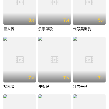
8.
7.
5.
0
4
4
巨人传
杀手悲歌
代号美洲豹
7.
7.
7.
8
5
1
搜索者
伸冤记
壮志千秋