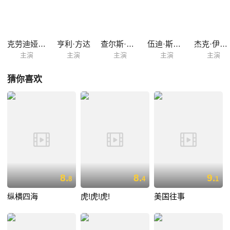
剪，导致故事架构含混不清，语焉不详。
克劳迪娅·卡汀娜
亨利·方达
查尔斯·布朗森
伍迪·斯特罗德
杰克·伊莱姆
主演
主演
主演
主演
主演
猜你喜欢
8.
8.
9.
8
4
1
纵横四海
虎!虎!虎!
美国往事