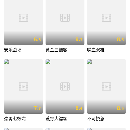
6.
9.
8.
5
3
5
安乐战场
黄金三镖客
喋血双雄
7.
8.
8.
7
4
5
豪勇七蛟龙
荒野大镖客
不可饶恕