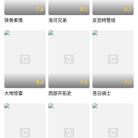
7.
8.
6.
8
3
7
侠骨柔情
洛可兄弟
反恐特警组
8.
7.
7.
4
8
3
大地惊雷
西部开拓史
苍白骑士