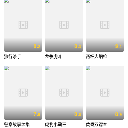
8.
8.
9.
2
3
1
独行杀手
龙争虎斗
两杆大烟枪
7.
8.
8.
9
6
9
警察故事续集
虎豹小霸王
黄昏双镖客