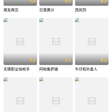
7.
8.
6.
8
2
2
朋友再见
日落黄沙
西风烈
7.
7.
5.
4
1
8
无情职业快枪手
阿帕鲁萨镇
牛仔和外星人