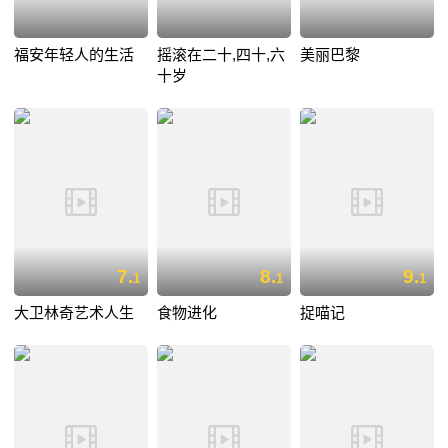
福安年轻人的生活
摇滚在二十,四十,六
美丽巴黎
十岁
7.
8.
9.
1
1
1
大卫林奇艺术人生
食物进化
捉喵记