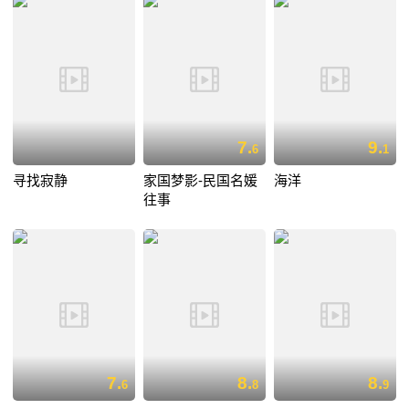
7.
9.
6
1
寻找寂静
家国梦影-民国名媛
海洋
往事
7.
8.
8.
6
8
9