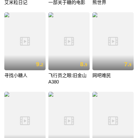
艾米粒日记
一部关于糖的电影
熊世界
9.
8.
7.
2
9
9
寻找小糖人
飞行员之眼:旧金山
网吧难民
A380