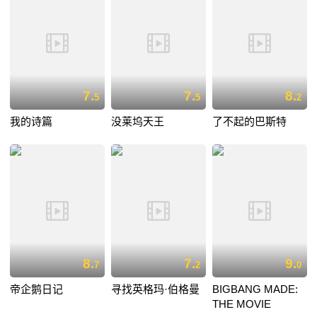
7.
7.
8.
5
5
2
我的诗篇
没莱坞天王
了不起的巴斯特
8.
7.
9.
7
2
0
帝企鹅日记
寻找英格玛·伯格曼
BIGBANG MADE:
THE MOVIE