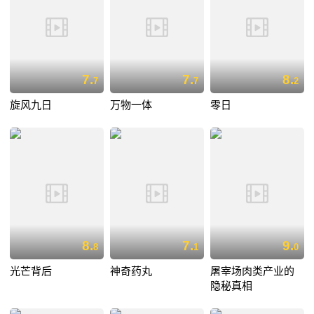
7.
7.
8.
7
7
2
旋风九日
万物一体
零日
8.
7.
9.
8
1
0
光芒背后
神奇药丸
屠宰场肉类产业的
隐秘真相