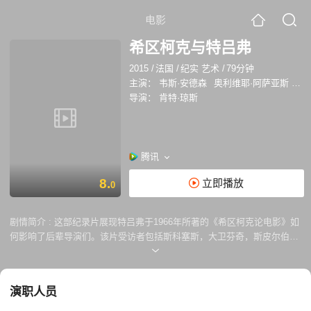
电影
希区柯克与特吕弗
2015
/
法国
/
纪实 艺术
/
79分钟
主演：
韦斯·安德森
奥利维耶·阿萨亚斯
彼
导演：
肯特·琼斯
腾讯
8.
立即播放
0
剧情简介 :
这部纪录片展现特吕弗于1966年所著的《希区柯克论电影》如
何影响了后辈导演们。该片受访者包括斯科塞斯，大卫芬奇，斯皮尔伯
格，韦斯安德森，林克莱特，帕尔玛，阿萨亚斯，格雷等等。
演职人员