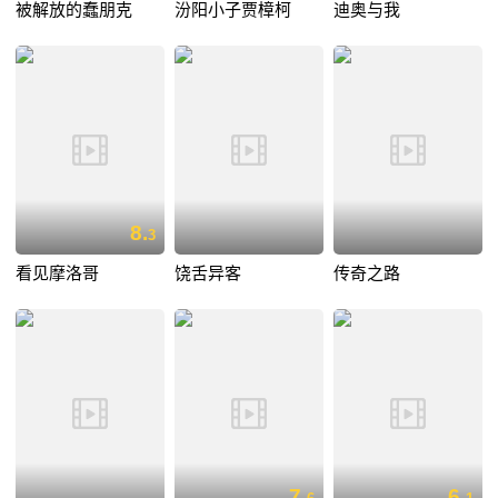
被解放的蠢朋克
汾阳小子贾樟柯
迪奥与我
8.
3
看见摩洛哥
饶舌异客
传奇之路
7.
6.