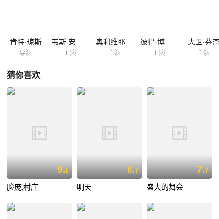
肯特·琼斯
韦斯·安德森
奥利维耶·阿萨亚斯
彼得·博格丹诺维奇
大卫·芬
导演
主演
主演
主演
主演
猜你喜欢
9.
8.
7.
1
7
7
脸庞,村庄
明天
盛大的舞会