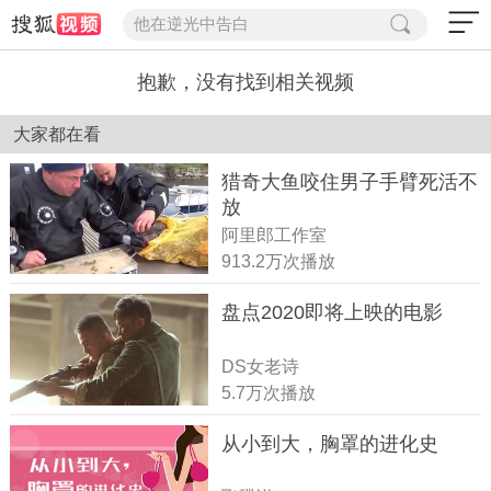
他在逆光中告白
抱歉，没有找到相关视频
大家都在看
猎奇大鱼咬住男子手臂死活不
放
阿里郎工作室
913.2万次播放
盘点2020即将上映的电影
DS女老诗
5.7万次播放
从小到大，胸罩的进化史