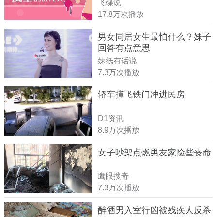
飞碟说
17.8万次播放
男女同居女生最怕什么？妹子
回答有点意思
妹纸有话说
7.3万次播放
轿车撞飞铁门冲进民房
D1资讯
8.9万次播放
女子吵架点燃男友家险些丧命
鹰眼搜奇
7.3万次播放
醉酒男入室行凶被残疾人反杀