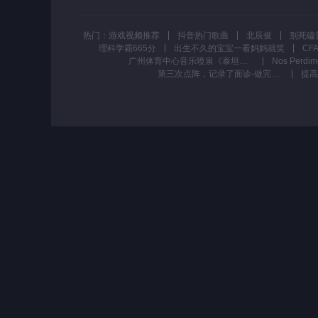
热门：
游戏视频推荐
抖音热门歌曲
北辰俊
理科学霸665分
出生不久的宝宝一看妈妈就笑
广州体育中心音乐喷泉《泰坦尼克号主题曲》
第三次点阵，记录了面诊-做完的全过程，痘坑痘印姐妹详细参考 #点阵 #痘坑 #大数据推荐给有需要的人 #拯救痘痘肌 #原相机拍摄