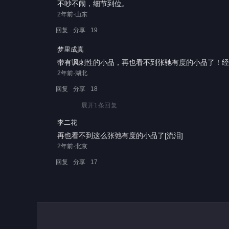
不吵不闹，细节到位。
2年前·山东
回复
分享
19
梦里成真
带有讽刺性的小品，再也看不到张驰有度的小品了！经典无法超
2年前·湖北
回复
分享
18
展开
1
条回复
李二花
再也看不到这么张弛有度的小品了[流泪]
2年前·北京
回复
分享
17