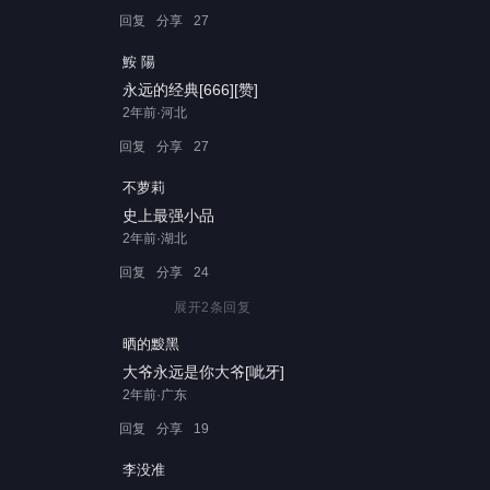
回复
分享
27
鮟 陽
永远的经典[666][赞]
2年前·河北
回复
分享
27
不萝莉
史上最强小品
2年前·湖北
回复
分享
24
展开
2
条回复
晒的黢黑
大爷永远是你大爷[呲牙]
2年前·广东
回复
分享
19
李没准