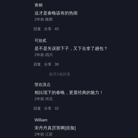
青桐
这才是春晚该有的热闹
2年前·陕西
回复
分享
40
可拾贰
是不是失误那下子，又下去拿了趟包？
2年前·四川
回复
分享
36
展开
3
条回复
莹在淇点
相比现下的春晚，更显经典的魅力！
2年前·河北
回复
分享
32
William
宋丹丹真厉害啊[捂脸]
2年前·江苏