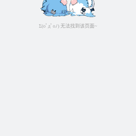
Σ(oﾟдﾟoﾉ) 无法找到该页面~