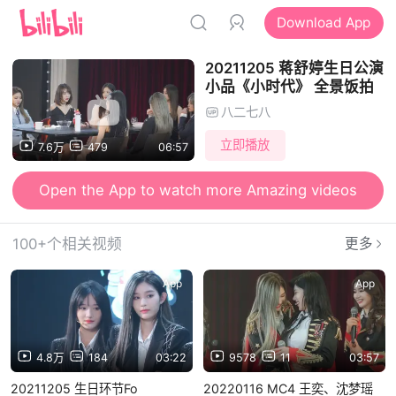
Download App
20211205 蒋舒婷生日公演
小品《小时代》 全景饭拍
八二七八
立即播放
7.6万
479
06:57
Open the App to watch more Amazing videos
100+个相关视频
更多
App
App
4.8万
184
03:22
9578
11
03:57
20211205 生日环节Fo
20220116 MC4 王奕、沈梦瑶