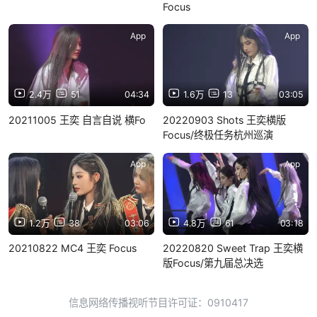
Focus
App
App
2.4万
51
04:34
1.6万
13
03:05
20211005 王奕 自言自说 横Fo
20220903 Shots 王奕横版
Focus/终极任务杭州巡演
App
App
1.2万
38
03:06
4.8万
61
03:18
20210822 MC4 王奕 Focus
20220820 Sweet Trap 王奕横
版Focus/第九届总决选
信息网络传播视听节目许可证：0910417