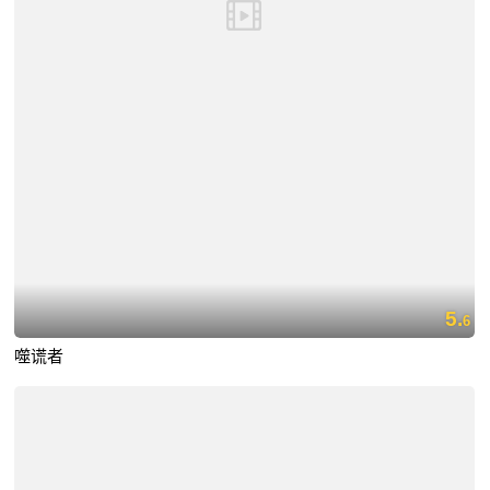
5.
6
噬谎者