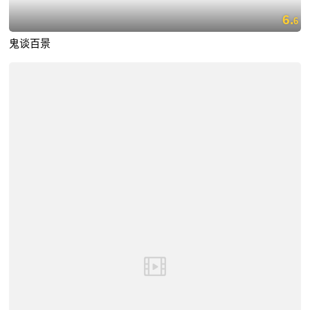
6.
6
鬼谈百景