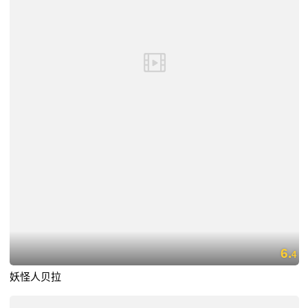
6.
4
妖怪人贝拉