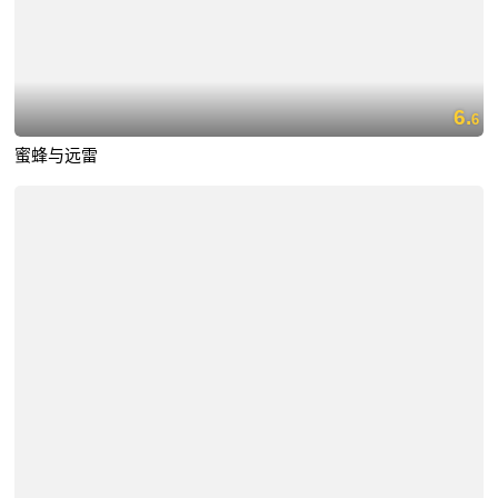
6.
6
蜜蜂与远雷