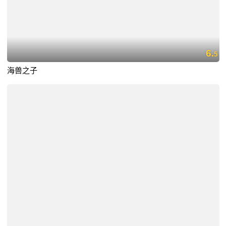
6.
5
海兽之子