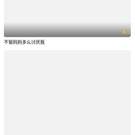
6.
5
不管妈妈多么讨厌我