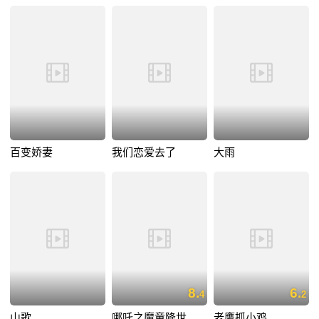
百变娇妻
我们恋爱去了
大雨
8.
6.
4
2
山歌
哪吒之魔童降世
老鹰抓小鸡