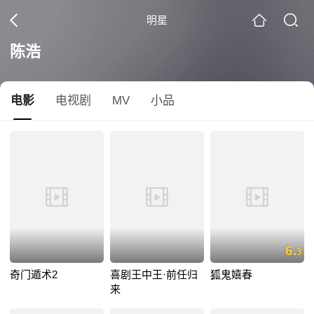
明星
陈浩
电影
电视剧
MV
小品
6.
3
奇门遁术2
喜剧王中王·前任归
狐鬼嬉春
来