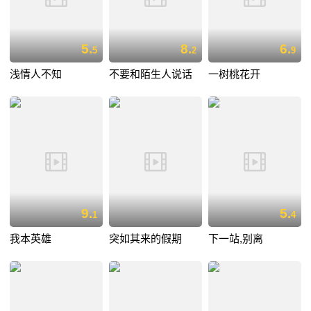
5.
8.
6.
5
2
9
浅情人不知
不要和陌生人说话
一树桃花开
9.
5.
1
4
我本英雄
突如其来的假期
下一站,别离