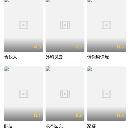
4.
7.
8.
9
3
6
合伙人
外科风云
请你原谅我
8.
8.
8.
2
6
8
蜗居
永不回头
家宴