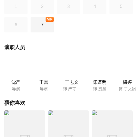
1
2
3
4
5
VIP
6
7
演职人员
沈严
王雷
王志文
陈道明
梅婷
导演
导演
饰 严守一
饰 费墨
饰 于文娟
猜你喜欢