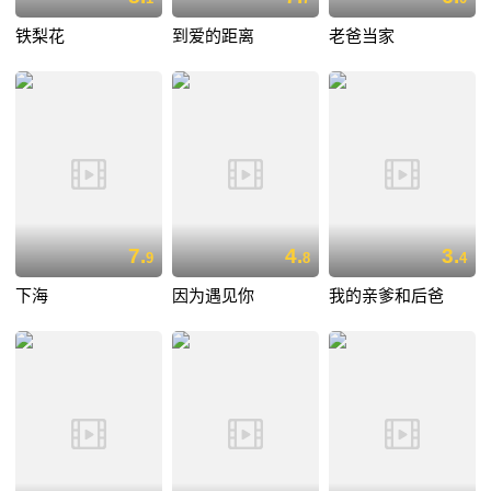
铁梨花
到爱的距离
老爸当家
7.
4.
3.
9
8
4
下海
因为遇见你
我的亲爹和后爸