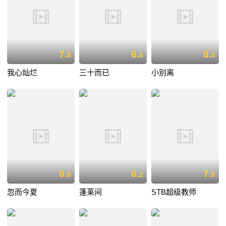
7.
6.
8.
8
6
0
我心灿烂
三十而已
小别离
8.
6.
7.
0
2
8
忽而今夏
蓬莱间
STB超级教师