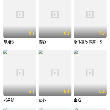
8.
8.
7.
1
3
7
嘿,老头!
雪豹
急诊室故事第一季
6.
6.
8.
1
8
5
老男孩
读心
金婚