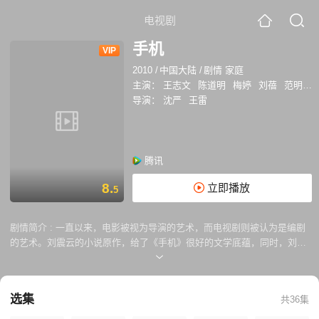
电视剧
手机
VIP
2010
/
中国大陆
/
剧情 家庭
主演：
王志文
陈道明
梅婷
刘蓓
范明
柯
导演：
沈严
王雷
腾讯
8.
立即播放
5
剧情简介 :
一直以来，电影被视为导演的艺术，而电视剧则被认为是编剧
的艺术。刘震云的小说原作，给了《手机》很好的文学底蕴，同时，刘本
人也担任了该剧的艺术指导——那种幽默智慧、锥锥见血的语言风格，将
在电视剧《手机》中得到更充分地展现，而这恰恰是电影版《手机》成功
的关键点所在。刘震云的幽默从来都是苦笑中带有反思、诙谐中不乏冷
选集
共36集
静、让拧巴的世界变坦了。具体到电视剧中，就是人们常说的经典台词。