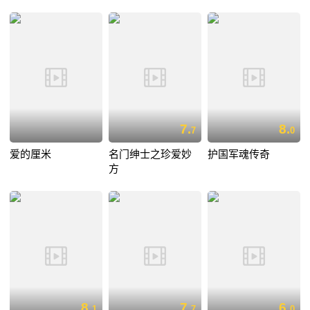
7.
8.
7
0
爱的厘米
名门绅士之珍爱妙
护国军魂传奇
方
8.
7.
6.
1
7
0