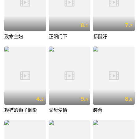
8.
7.
1
7
致命主妇
正阳门下
都挺好
4.
9.
8.
3
4
0
赖猫的狮子倒影
父母爱情
装台