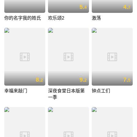
5.
4.
4
7
你的名字我的姓氏
欢乐颂2
激荡
8.
9.
7.
2
2
5
幸福来敲门
深夜食堂日本版第
钟点工们
一季