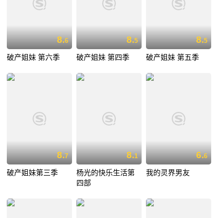
8.
8.
8.
6
5
5
破产姐妹 第六季
破产姐妹 第四季
破产姐妹 第五季
8.
8.
6.
7
1
6
破产姐妹第三季
杨光的快乐生活第
我的灵界男友
四部