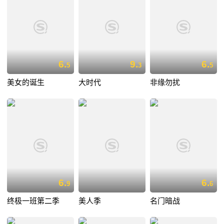
6.
9.
6.
5
3
5
美女的诞生
大时代
非缘勿扰
6.
6.
9
6
终极一班第二季
美人季
名门暗战