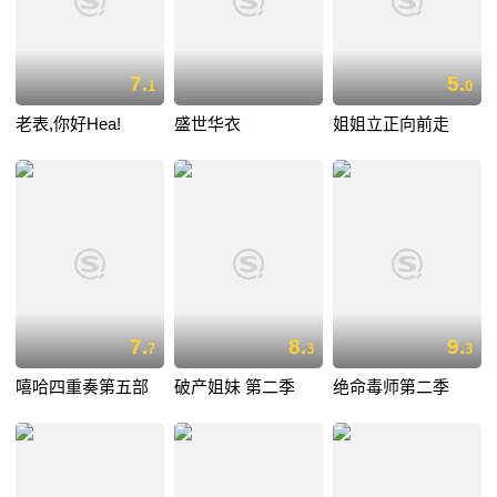
7.
5.
1
0
老表,你好Hea!
盛世华衣
姐姐立正向前走
7.
8.
9.
7
3
3
嘻哈四重奏第五部
破产姐妹 第二季
绝命毒师第二季