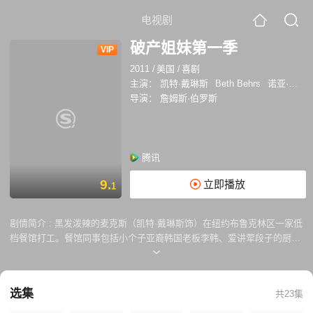
电视剧
破产姐妹第一季
VIP
2011
/
美国
/
喜剧
主演：
凯特·戴琳斯
Beth Behrs
诺亚·米尔斯
导演：
詹姆斯·伯罗斯
腾讯
9.
立即播放
1
剧情简介 :
黑发泼辣的麦克斯（凯特·戴琳斯饰）在纽约布鲁克林区一家低
档餐馆打工。餐馆同事包括小个子亚裔韩国老板李韩、爱讲荤段子的厨子
奥列格（乔纳森·克特饰）和高龄收银员黑人厄尔。餐馆新来的女招待卡洛
琳（贝丝·贝尔斯饰）金发高挑，名媛范十足，与餐馆档次格格不入。麦克
斯对卡洛琳的身份产生了质疑，无意间得知卡洛琳是一位信托基金老板的
选集
共23集
千金，父亲的破产和入狱让她失去了一切富家小姐的生活，为了生存，她
不得不放下小姐的尊严到威廉斯堡饭店来工作。嘴利心软的麦克斯收留了