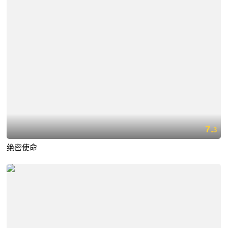
7.
3
绝密使命