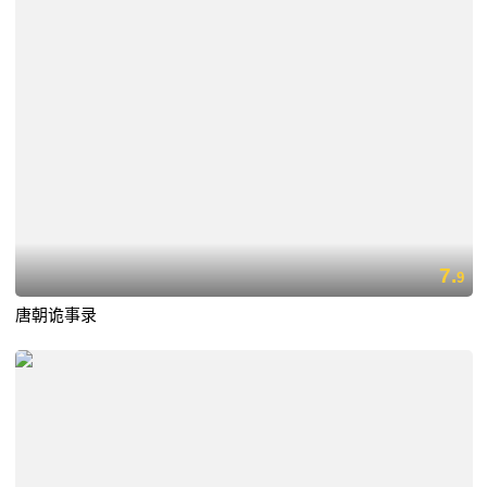
7.
9
唐朝诡事录