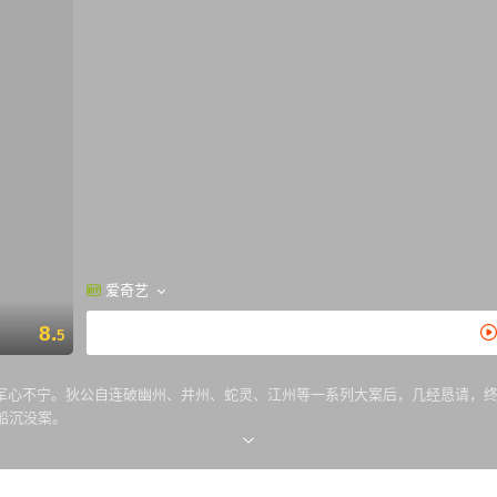
爱奇艺
8.
5
军心不宁。狄公自连破幽州、并州、蛇灵、江州等一系列大案后，几经恳请，
船沉没案。