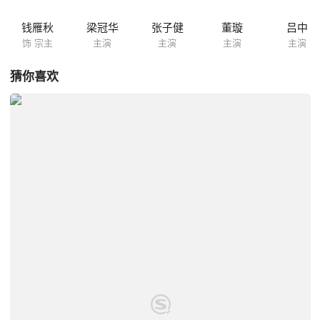
钱雁秋
梁冠华
张子健
董璇
吕中
饰 宗主
主演
主演
主演
主演
猜你喜欢