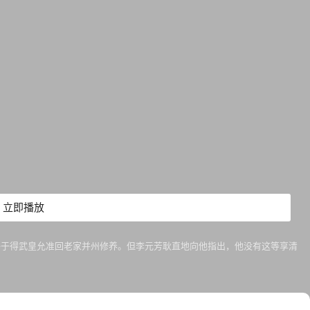
立即播放
终于得武皇允准回老家并州修养。但李元芳耿直地向他指出，他没有这等享清