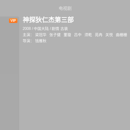
电视剧
神探狄仁杰第三部
VIP
2008
/
中国大陆
/
剧情 古装
主演：
梁冠华
张子健
董璇
吕中
须乾
苑冉
关悦
曲栅栅
导演：
钱雁秋