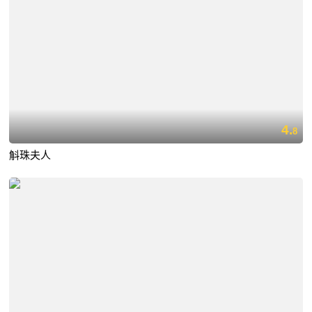
4.
8
斛珠夫人