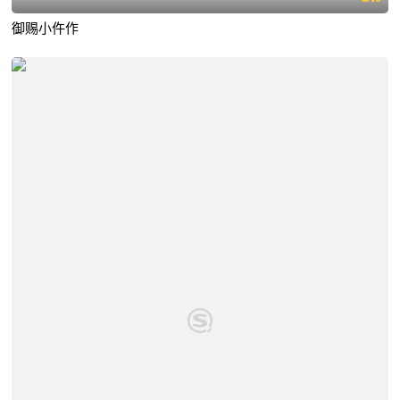
御赐小仵作