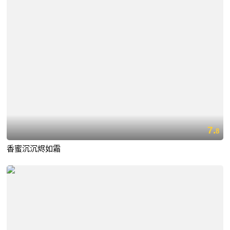
7.
8
香蜜沉沉烬如霜