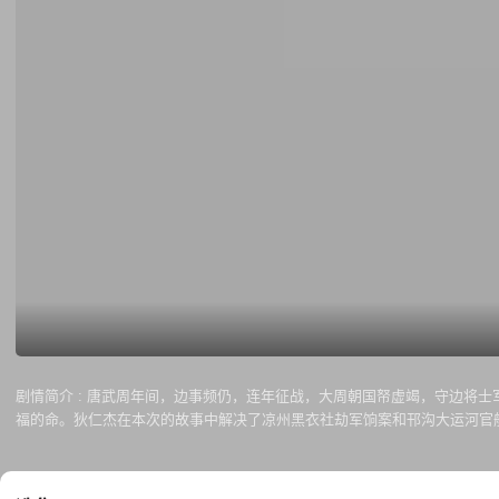
剧情简介 :
唐武周年间，边事频仍，连年征战，大周朝国帑虚竭，守边将士
福的命。狄仁杰在本次的故事中解决了凉州黑衣社劫军饷案和邗沟大运河官