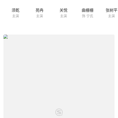
须乾
苑冉
关悦
曲栅栅
张树平
主演
主演
主演
饰 宁氏
主演