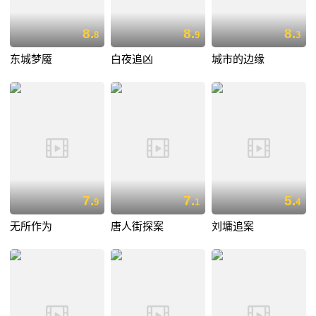
8.
8.
8.
8
9
3
东城梦魇
白夜追凶
城市的边缘
7.
7.
5.
9
1
4
无所作为
唐人街探案
刘墉追案