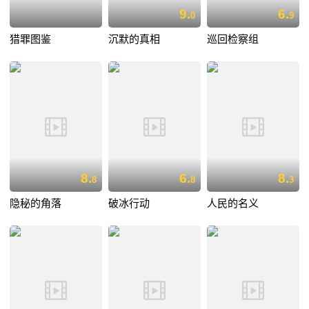
9.
6.
0
9
猎罪图鉴
沉默的真相
巡回检察组
8.
6.
8.
8
8
3
隐秘的角落
破冰行动
人民的名义