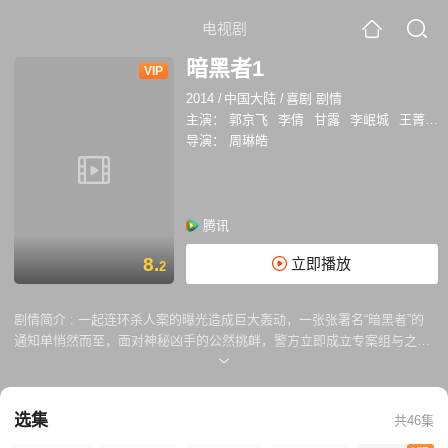
电视剧
暗黑者1
VIP
2014
/
中国大陆
/
喜剧 剧情
主演：
郭京飞
李倩
甘露
李岷城
王菁
宿
导演：
周琳皓
腾讯
8.
立即播放
2
剧情简介 :
一起连环杀人案的曝光造成巨大轰动，一张张署名“暗黑者”的
通知单悄然而至，面对神秘凶手的公然挑衅，警方立即成立专案组与之抗
衡，令人大跌眼镜的是，这个团队的成员们个个“人中龙凤”——高智商low
人品的罗飞、高冷嘴损的穆剑云、扑克脸组长韩灏、“警界耻辱”尹剑、“暗
黑萝莉”梁音、“网游超人”曾日华以及不说话先动手的熊原……专案组阵容
选集
共46集
堪称一群怒放的奇葩。一桩桩离奇罪案接踵而至，专案组众人在不断磨合
中日益强大，拼尽全力与神秘暗黑者斗智斗勇，随着案情的推进，一个惊