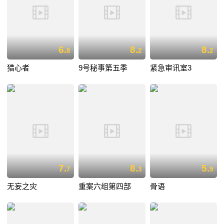
6.
8.
8.
8
2
2
猎心者
9号秘事第五季
紧急审讯室3
7.
8.
5.
7
3
9
无妄之灾
重案六组第四部
骨语