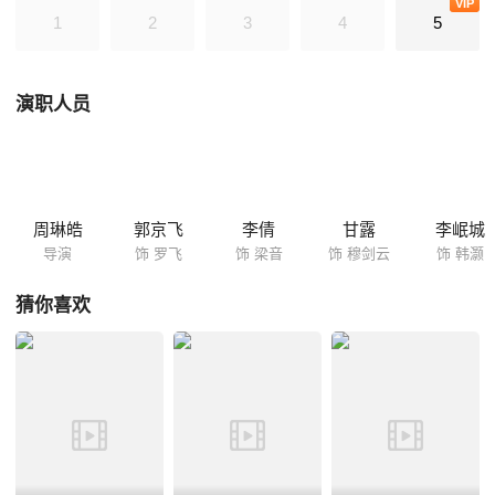
VIP
人的秘密即将被揭开……
1
2
3
4
5
演职人员
周琳皓
郭京飞
李倩
甘露
李岷城
导演
饰 罗飞
饰 梁音
饰 穆剑云
饰 韩灏
猜你喜欢