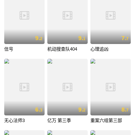
9.
9.
7.
2
1
7
信号
机动搜查队404
心理追凶
6.
9.
8.
3
2
7
无心法师3
亿万 第三季
重案六组第三部