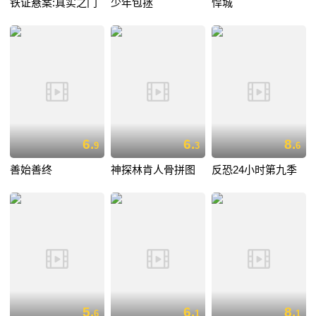
铁证悬案:真实之门
少年包拯
悍城
6.
6.
8.
9
3
6
善始善终
神探林肯人骨拼图
反恐24小时第九季
5.
6.
8.
6
1
1