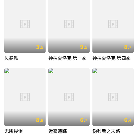
3.
9.
8.
5
5
7
风暴舞
神探夏洛克 第一季
神探夏洛克 第四季
8.
6.
6.
6
7
4
无所畏惧
迷雾追踪
伪钞者之末路