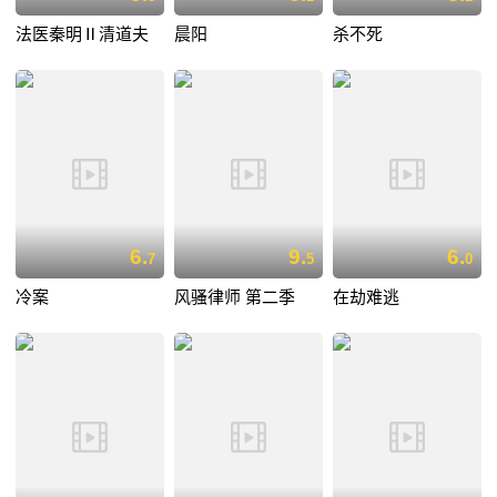
法医秦明Ⅱ清道夫
晨阳
杀不死
6.
9.
6.
7
5
0
冷案
风骚律师 第二季
在劫难逃