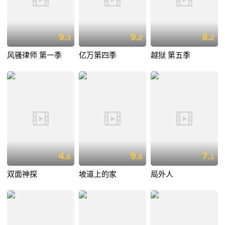
9.
9.
8.
3
2
2
风骚律师 第一季
亿万第四季
越狱 第五季
4.
9.
7.
6
0
1
双面神探
坡道上的家
局外人