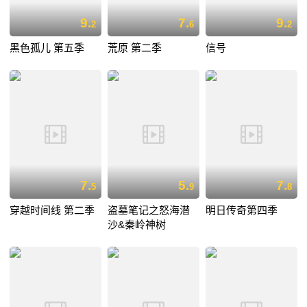
9.
7.
9.
2
6
2
黑色孤儿 第五季
荒原 第二季
信号
7.
5.
7.
5
9
8
穿越时间线 第二季
盗墓笔记之怒海潜
明日传奇第四季
沙&秦岭神树