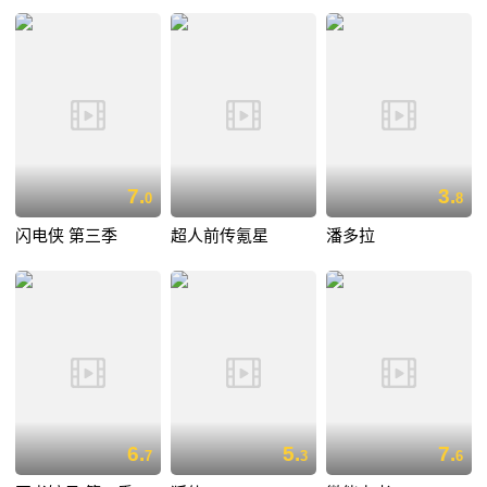
7.
3.
0
8
闪电侠 第三季
超人前传氪星
潘多拉
6.
5.
7.
7
3
6