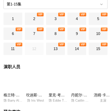
VIP
VIP
VIP
VIP
1
2
3
4
5
VIP
VIP
VIP
VIP
VIP
6
7
8
9
10
VIP
VIP
VIP
VIP
11
12
13
14
15
演职人员
格兰特·古斯汀
坎迪斯·帕顿
里克·考斯奈特
丹妮尔·帕娜贝克
汤姆·卡瓦纳夫
饰 Barry Allen
饰 Iris West
饰 Eddie Thawne
饰 Caitlin Snow
主演