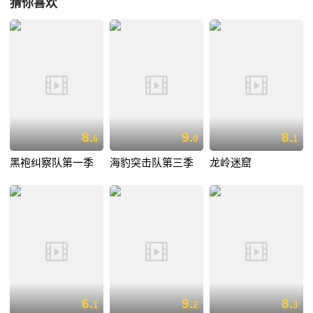
猜你喜欢
8.
9.
8.
6
0
1
黑袍纠察队第一季
海豹突击队第三季
龙岭迷窟
6.
9.
8.
1
2
3