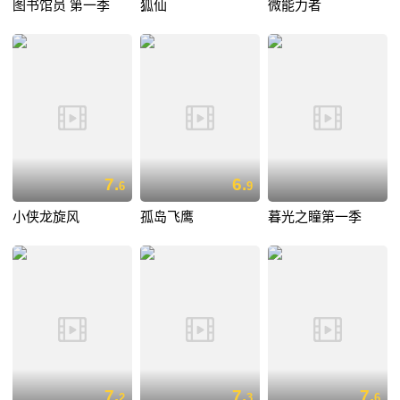
图书馆员 第一季
狐仙
微能力者
7.
6.
6
9
小侠龙旋风
孤岛飞鹰
暮光之瞳第一季
7.
7.
7.
2
3
6