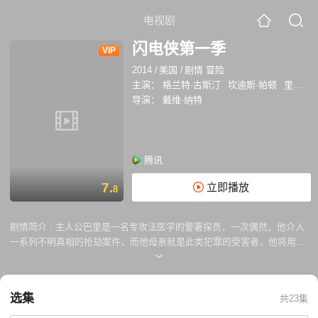
电视剧
闪电侠第一季
VIP
2014
/
美国
/
剧情 冒险
主演：
格兰特·古斯汀
坎迪斯·帕顿
里克·考斯奈特
导演：
戴维·纳特
腾讯
7.
立即播放
8
剧情简介 :
主人公巴里是一名专攻法医学的警署探员，一次偶然，他介入
一系列不明真相的抢劫案件，而他母亲就是此类犯罪的受害者，他将用超
能力对抗这些反派们。
选集
共23集