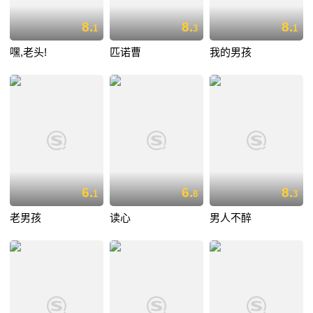
8.
8.
8.
1
3
1
嘿,老头!
匹诺曹
我的男孩
6.
6.
8.
1
8
3
老男孩
读心
男人不醉