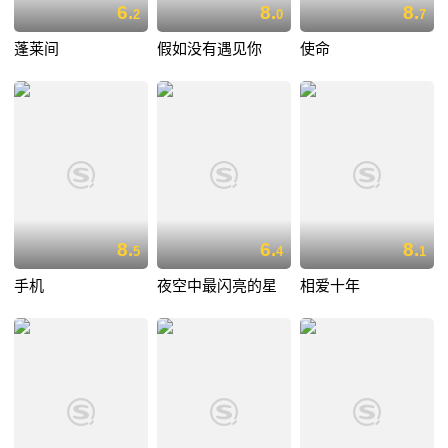
6.
8.
8.
2
0
7
蓬莱间
假如没有遇见你
使命
8.
6.
8.
5
4
1
手机
夜空中最闪亮的星
相爱十年