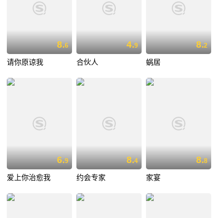
8.
4.
8.
6
9
2
请你原谅我
合伙人
蜗居
6.
8.
8.
9
4
8
爱上你治愈我
约会专家
家宴