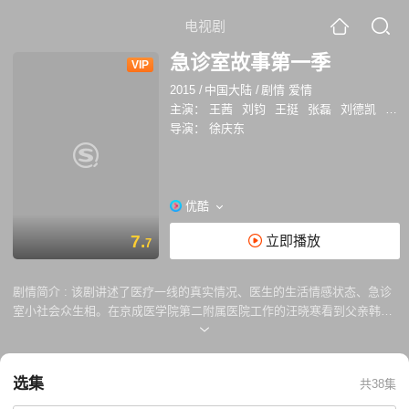
电视剧
急诊室故事第一季
VIP
2015
/
中国大陆
/
剧情 爱情
主演：
王茜
刘钧
王挺
张磊
刘德凯
隋兰
导演：
徐庆东
优酷
7.
立即播放
7
剧情简介 :
该剧讲述了医疗一线的真实情况、医生的生活情感状态、急诊
室小社会众生相。在京成医学院第二附属医院工作的汪晓寒看到父亲韩俊
杰留给自己的遗物后，突然感受到父亲对自己强烈的爱，拼命赶往追悼
会，但为时晚矣。汪晓寒决定出走。苏俪放心不下，决定请假找寻。在林
区，汪晓寒向苏俪说出了出走的原因。苏俪回来看到生病住院的关纪洲，
选集
共38集
深感羞愧，提出结婚。看到老病号周兴国与冯阿姨重归于好，苏俪开始反
思自己与关纪洲和汪晓寒的关系。急救路上，苏俪突发事故，汪晓寒赶去