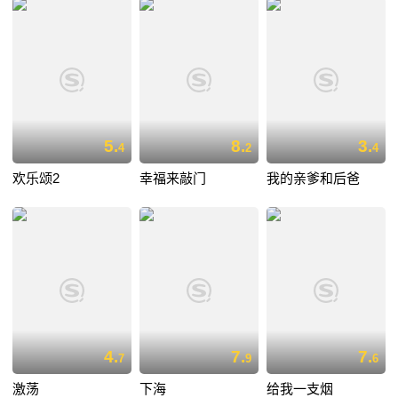
5.
8.
3.
4
2
4
欢乐颂2
幸福来敲门
我的亲爹和后爸
4.
7.
7.
7
9
6
激荡
下海
给我一支烟