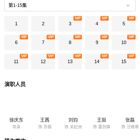
事故现场，不顾一切扑向苏俪，二人真情流露，关纪洲目睹一切。数月
后，苏俪在母亲杨辛居住的小区做了社区医生。
VIP
VIP
VIP
1
2
3
4
5
VIP
VIP
VIP
VIP
VIP
6
7
8
9
10
VIP
VIP
VIP
VIP
VIP
11
12
13
14
15
演职人员
徐庆东
王茜
刘钧
王挺
张磊
导演
饰 苏俪
饰 关纪洲
饰 雷剑锋
饰 汪晓寒