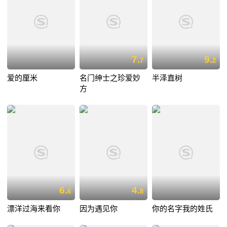
7.
9.
7
2
爱的厘米
名门绅士之珍爱妙
半泽直树
方
6.
4.
6
8
漂洋过海来看你
因为遇见你
你的名字我的姓氏