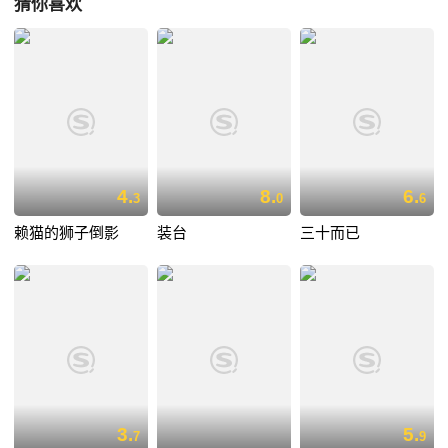
猜你喜欢
4.
8.
6.
3
0
6
赖猫的狮子倒影
装台
三十而已
3.
5.
7
9