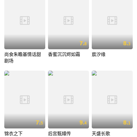
7.
8.
8
3
尚食朱瞻基情话甜
香蜜沉沉烬如霜
宸汐缘
剧场
7.
9.
8.
5
4
1
锦衣之下
后宫甄嬛传
天盛长歌