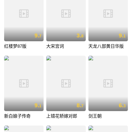
9.
3.
9.
7
8
1
红楼梦87版
大宋宫词
天龙八部黄日华版
9.
8.
6.
1
7
3
新白娘子传奇
上错花轿嫁对郎
剑王朝