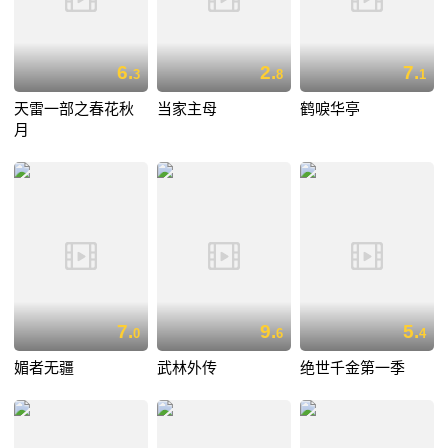
6.
2.
7.
3
8
1
天雷一部之春花秋
当家主母
鹤唳华亭
月
7.
9.
5.
0
6
4
媚者无疆
武林外传
绝世千金第一季