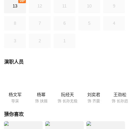
VIP
泰。扶摇与无极的爱情也终成善果。
13
12
11
10
9
8
7
6
5
4
3
2
1
演职人员
杨文军
杨幂
阮经天
刘奕君
王劲松
导演
饰 扶摇
饰 长孙无极
饰 齐震
饰 长孙迥
猜你喜欢