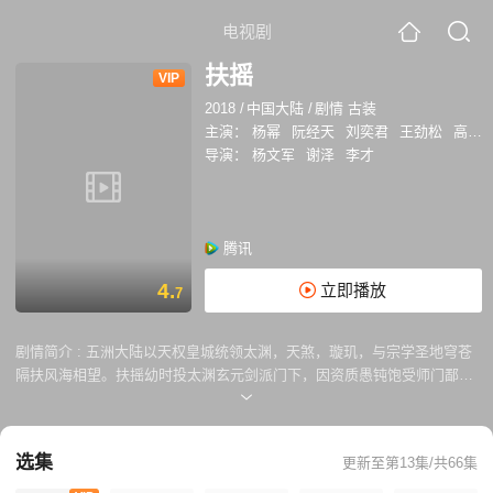
电视剧
扶摇
VIP
2018
/
中国大陆
/
剧情 古装
主演：
杨幂
阮经天
刘奕君
王劲松
高伟光
导演：
杨文军
谢泽
李才
腾讯
4.
立即播放
7
剧情简介 :
五洲大陆以天权皇城统领太渊，天煞，璇玑，与宗学圣地穹苍
隔扶风海相望。扶摇幼时投太渊玄元剑派门下，因资质愚钝饱受师门鄙
弃。于十六岁上得“破九霄”神功，从此武功精进。 为解救同伴，挣脱命运
枷锁，扶摇踏上了五洲历险之路，与天权皇城太子长孙无极相识相爱，二
人合力平息太渊国公篡政，天权国南戎犯境，德王宫变，与天煞烈王战北
选集
更新至第13集/共66集
野联手夺回王权，揭示扶摇璇玑王女身世。两人坚守“虽千万人吾往矣”的
信念，历经磨难披荆斩棘，终破穹苍阴谋，斩杀各路邪毒，守护五洲安