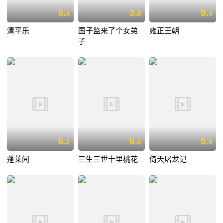
6.
3.
9.
4
8
4
清平乐
国子监来了个女弟
雍正王朝
子
6.
6.
5.
2
6
8
蓬莱间
三生三世十里桃花
倚天屠龙记