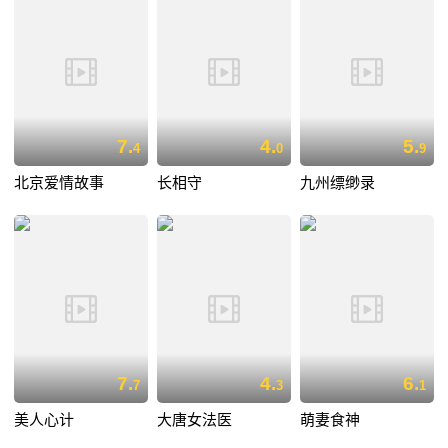
7.
4.
5.
4
0
9
北京爱情故事
长相守
九州缥缈录
7.
4.
6.
7
3
1
美人心计
大唐女法医
萌妻食神