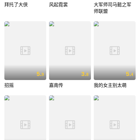
拜托了大侠
风起霓裳
大军师司马懿之军
师联盟
5.
3.
5.
9
8
4
招摇
嘉南传
我的女主别太萌