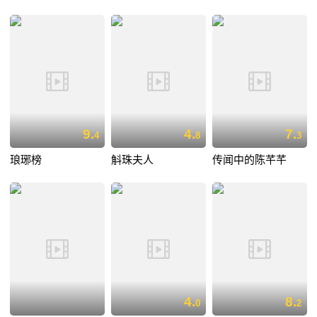
9.
4.
7.
4
8
3
琅琊榜
斛珠夫人
传闻中的陈芊芊
4.
8.
0
2