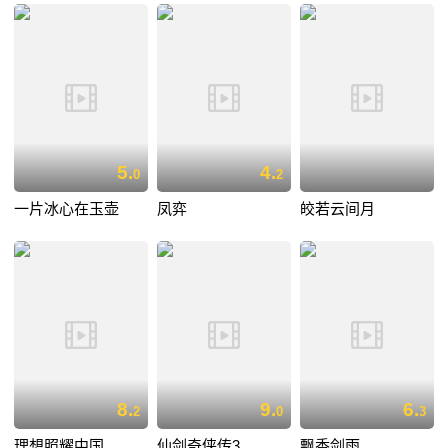
5.
4.
0
2
一片冰心在玉壶
凤弈
皎若云间月
8.
9.
6.
2
0
3
理想照耀中国
仙剑奇侠传3
飘香剑雨