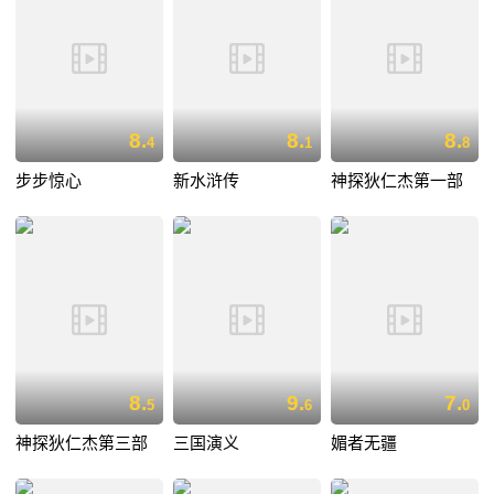
8.
8.
8.
4
1
8
步步惊心
新水浒传
神探狄仁杰第一部
8.
9.
7.
5
6
0
神探狄仁杰第三部
三国演义
媚者无疆