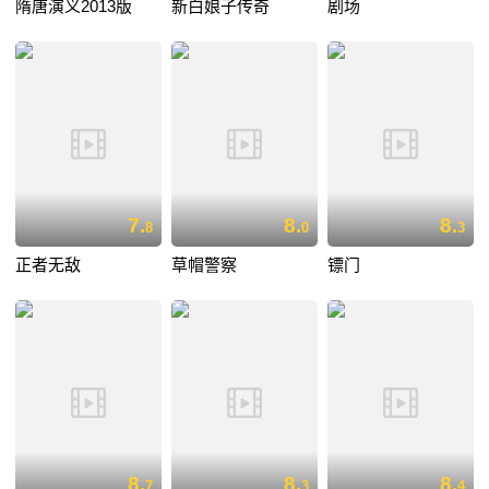
隋唐演义2013版
新白娘子传奇
剧场
7.
8.
8.
8
0
3
正者无敌
草帽警察
镖门
8.
8.
8.
7
3
4