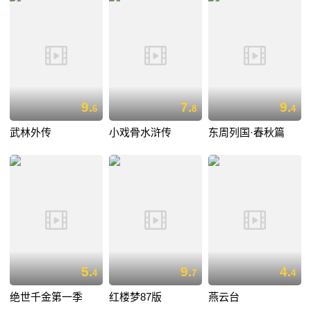
9.
7.
9.
6
8
4
武林外传
小戏骨水浒传
东周列国·春秋篇
5.
9.
4.
4
7
4
绝世千金第一季
红楼梦87版
燕云台