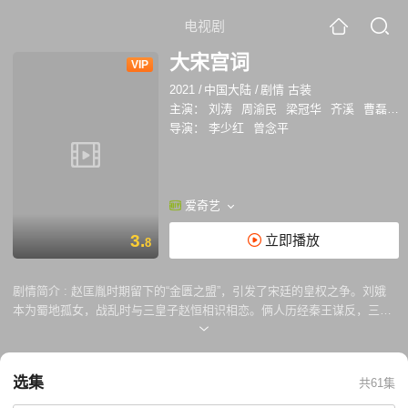
电视剧
大宋宫词
VIP
2021
/
中国大陆
/
剧情 古装
主演：
刘涛
周渝民
梁冠华
齐溪
曹磊
闻
导演：
李少红
曾念平
爱奇艺
3.
立即播放
8
剧情简介 :
赵匡胤时期留下的“金匮之盟”，引发了宋廷的皇权之争。刘娥
本为蜀地孤女，战乱时与三皇子赵恒相识相恋。俩人历经秦王谋反，三子
夺嫡，澶州之战，终于苦尽甘来。刘娥才能卓越，处理政事时周谨恭密，
深受赵恒的倚重和信任。赵恒接连失去几位皇子，皇位继承迫在眉睫，朝
中大臣、宗族势力因各自的利益或相互争斗，或暗中结盟，大宋王朝面临
选集
共61集
前所未有的危机。赵恒驾崩时，仁宗幼弱，刘娥为完成先帝遗愿，垂帘听
政主持朝局后，结束党争、兴修水利、创办福利，妥善解决周边各民族的