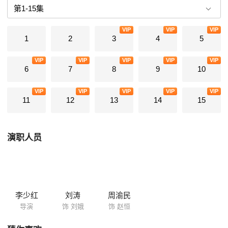
纷争与不安，并大胆启用范仲淹、晏殊、苏洵等新式人才，为仁宗亲政后
的四十余年“仁宗盛治”打下了坚实的基础。
VIP
VIP
VIP
1
2
3
4
5
VIP
VIP
VIP
VIP
VIP
6
7
8
9
10
VIP
VIP
VIP
VIP
VIP
11
12
13
14
15
演职人员
李少红
刘涛
周渝民
导演
饰 刘娥
饰 赵恒