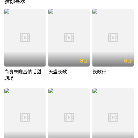
猜你喜欢
8.
6.
1
1
尚食朱瞻基情话甜
天盛长歌
长歌行
剧场