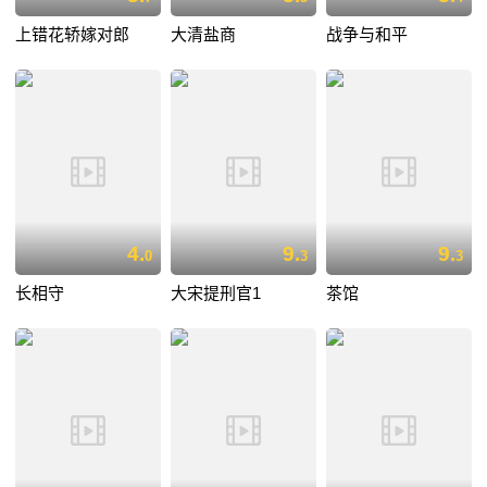
上错花轿嫁对郎
大清盐商
战争与和平
4.
9.
9.
0
3
3
长相守
大宋提刑官1
茶馆