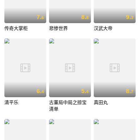
7.
8.
9.
6
8
3
传奇大掌柜
悲惨世界
汉武大帝
6.
5.
8.
4
4
7
清平乐
古董局中局之掠宝
真田丸
清单