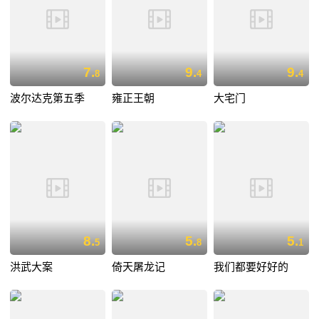
7.
9.
9.
8
4
4
波尔达克第五季
雍正王朝
大宅门
8.
5.
5.
5
8
1
洪武大案
倚天屠龙记
我们都要好好的