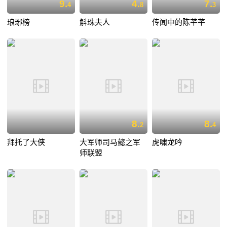
9.
4.
7.
4
8
3
琅琊榜
斛珠夫人
传闻中的陈芊芊
8.
8.
2
4
拜托了大侠
大军师司马懿之军
虎啸龙吟
师联盟