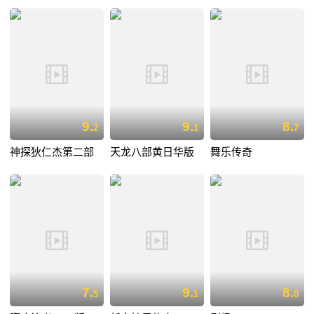
9.
9.
8.
2
1
7
神探狄仁杰第二部
天龙八部黄日华版
舞乐传奇
7.
9.
8.
5
1
0