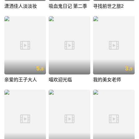
潇洒佳人淡淡妆
吸血鬼日记 第二季
寻找前世之旅2
5.
3.
8
9
亲爱的王子大人
喵欢迎光临
我的美女老师