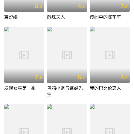
8.
4.
7.
3
8
3
宸汐缘
斛珠夫人
传闻中的陈芊芊
7.
5.
7.
6
6
2
发现女巫第一季
乌鸦小姐与蜥蜴先
我的巴比伦恋人
生