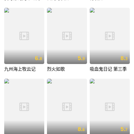
6.
5.
8.
8
9
3
九州海上牧云记
烈火如歌
吸血鬼日记 第三季
8.
5.
6
7