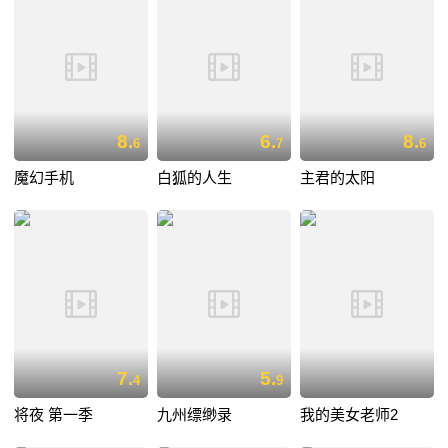
8.
6.
8.
6
7
6
魔幻手机
白狐的人生
主君的太阳
7.
5.
4
9
将夜 第一季
九州缥缈录
我的美女老师2