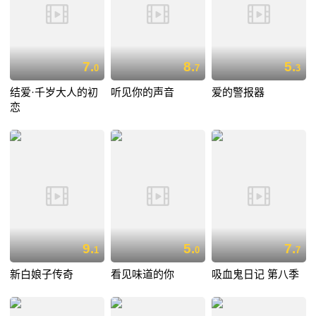
7.
8.
5.
0
7
3
结爱·千岁大人的初
听见你的声音
爱的警报器
恋
9.
5.
7.
1
0
7
新白娘子传奇
看见味道的你
吸血鬼日记 第八季