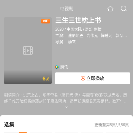
电视剧
三生三世枕上书
VIP
2020
/
中国大陆
/
奇幻 剧情
主演：
迪丽热巴
高伟光
陈楚河
郭品超
导演：
杨玄
腾讯
6.
立即播放
8
剧情简介 :
洪荒上古，东华帝君（高伟光 饰）与魔尊“缈落”决战天地，历
经千难万险终将缈落封印于魔族禁地，然而却遭魔君恶毒诅咒。数万年
后，调皮而美丽的青丘帝姬白凤九（迪丽热巴 饰）一路畅玩，不意误闯魔
族禁地，更意外唤醒缈落灵识。危急时刻，白凤九为东华所救。从此之
后，白凤九对救命恩人心有所属，为报答东华恩情，甘愿自降身份进入一
选集
更新至第5集/共56集
十三天太晨宫做仙娥。但是低人一等的仙娥可不是那么容易的工作，她不
仅要受人欺负，还要冒着丢掉性命的危险。可那又怎么样呢？谁让命中注