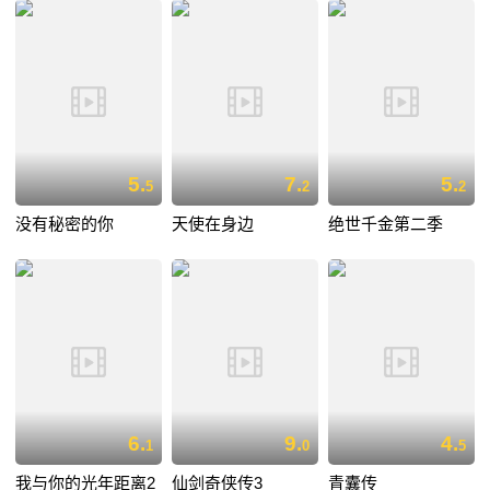
5.
7.
5.
5
2
2
没有秘密的你
天使在身边
绝世千金第二季
6.
9.
4.
1
0
5
我与你的光年距离2
仙剑奇侠传3
青囊传