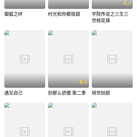
4.
4
御狐之绊
时光和你都很甜
学院传说之三生三
世桃花缘
6.
9
遇见自己
别那么骄傲 第二季
倾世妖颜