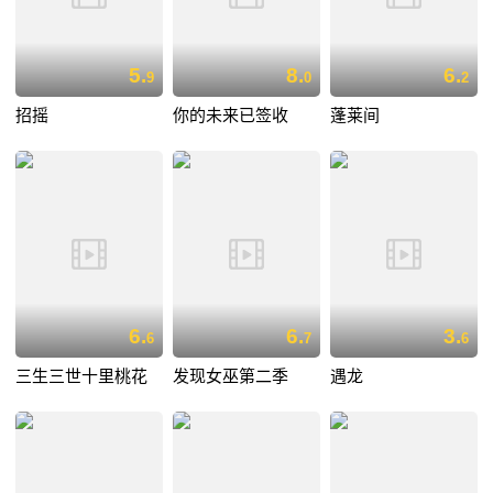
5.
8.
6.
9
0
2
招摇
你的未来已签收
蓬莱间
6.
6.
3.
6
7
6
三生三世十里桃花
发现女巫第二季
遇龙