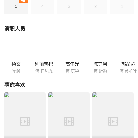
VIP
定遇见了那个人…… 该剧根据唐七同名小说改编。
5
4
3
2
1
演职人员
杨玄
迪丽热巴
高伟光
陈楚河
郭品超
导演
饰 白凤九
饰 东华
饰 折颜
饰 苏陌叶
猜你喜欢