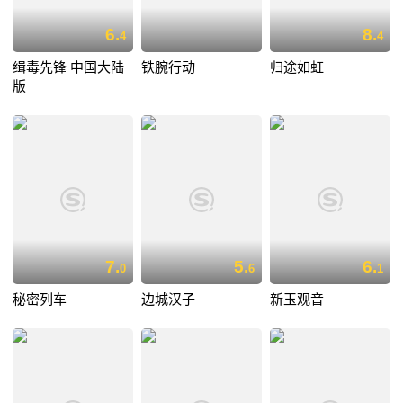
6.
8.
4
4
缉毒先锋 中国大陆
铁腕行动
归途如虹
版
7.
5.
6.
0
6
1
秘密列车
边城汉子
新玉观音