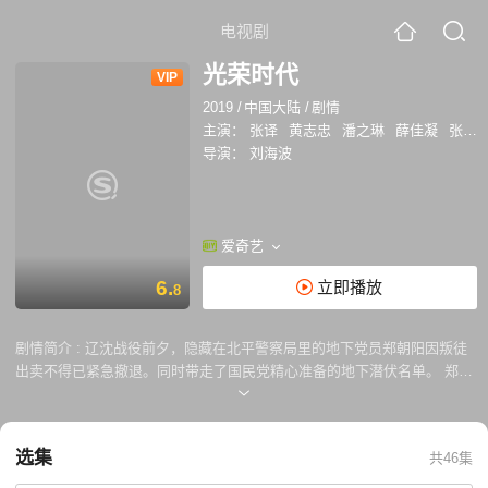
电视剧
光荣时代
VIP
2019
/
中国大陆
/
剧情
主演：
张译
黄志忠
潘之琳
薛佳凝
张隽溢
导演：
刘海波
爱奇艺
6.
立即播放
8
剧情简介 :
辽沈战役前夕，隐藏在北平警察局里的地下党员郑朝阳因叛徒
出卖不得已紧急撤退。同时带走了国民党精心准备的地下潜伏名单。 郑朝
阳来到西柏坡参加了接管城市的学习班，而他历尽艰险带回的名册则给北
平地区潜伏的国民党特务毁灭性的打击。 国民党不得已启动了全部由“冷
棋”特工组成的特别行动小组，代号桃园。而 “桃园”的负责人，是郑朝阳的
选集
共46集
哥哥，北平青年促进会总干事，著名医生郑朝山。 北平和平解放，郑朝阳
重返北京城。他面对的不仅仅是残存的潜伏特务和数万国民党散兵游勇，