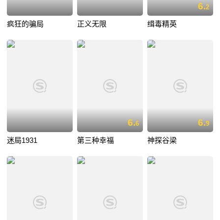
6.
2
疯狂的骗局
正义无限
缉毒精英
6.
6.
6
9
迷局1931
第三种幸福
神探谷梁