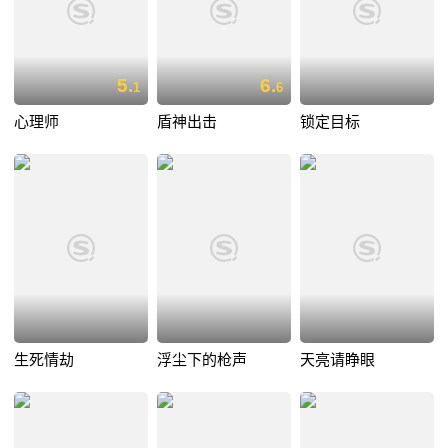
5.
6.
1
6
心理师
盾神出击
锁定目标
生死情劫
浮尘下的枪声
天亮请睁眼