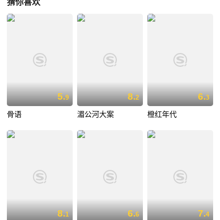
猜你喜欢
5.
8.
6.
9
2
3
骨语
湄公河大案
橙红年代
8.
6.
7.
1
6
4