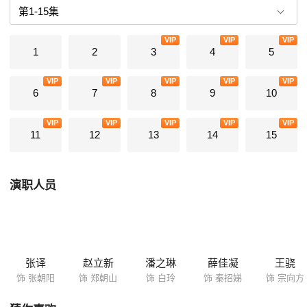
还有神秘的“桃园”行动组，和代号凤凰的哥哥郑朝山。 兄弟两人各自代表
自己的阶级开始了针锋相对的对抗。两人明里是好兄弟，暗中使出浑身解
VIP
VIP
VIP
数，对抗不断升级。 最终，桃园行动组彻底覆灭。 北京城发生了翻天覆
1
2
3
4
5
地的变化。每个人都像是浴火重生一样，眼中充满的希望。
VIP
VIP
VIP
VIP
VIP
6
7
8
9
10
VIP
VIP
VIP
VIP
VIP
11
12
13
14
15
演职人员
张译
赵立新
潘之琳
薛佳凝
王骁
饰 张朝阳
饰 郑朝山
饰 白玲
饰 秦招娣
饰 宗向方