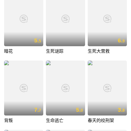
5.
6.
5
9
暗花
生死谜踪
生死大营救
7.
5.
3.
7
0
8
背叛
生命逃亡
春天的绞刑架