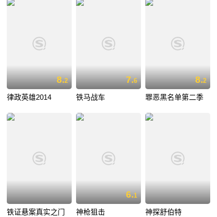
8.
7.
8.
2
6
2
律政英雄2014
铁马战车
罪恶黑名单第二季
6.
1
铁证悬案真实之门
神枪狙击
神探舒伯特