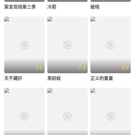
案发现场第三季
冷箭
破晓
7.
7.
5.
6
2
0
天不藏奸
黑蚂蚁
正义的重量