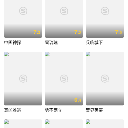
7.
7.
7.
3
2
0
中国神探
雪琉璃
兵临城下
6.
4
真凶难逃
势不两立
警界英豪