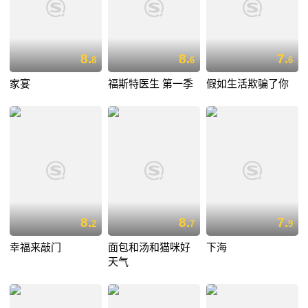
8.
8.
7.
8
6
6
家宴
福斯特医生 第一季
假如生活欺骗了你
8.
8.
7.
2
7
9
幸福来敲门
面包和汤和猫咪好
下海
天气