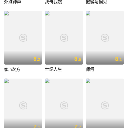
外滩钟声
我哥我嫂
傲慢与偏见
8.
8.
8.
2
6
1
家,n次方
世纪人生
师傅
7.
7.
1
7