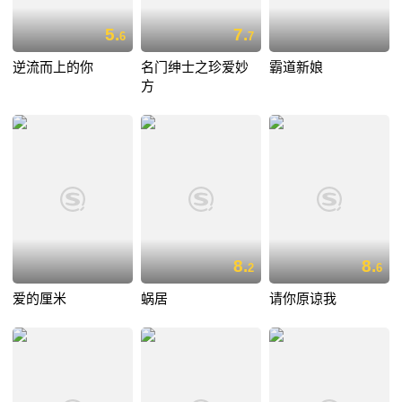
5.
7.
6
7
逆流而上的你
名门绅士之珍爱妙
霸道新娘
方
8.
8.
2
6
爱的厘米
蜗居
请你原谅我