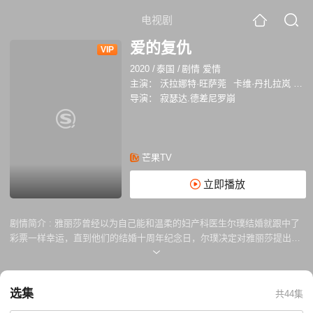
电视剧
爱的复仇
VIP
2020
/
泰国
/
剧情 爱情
主演：
沃拉娜特·旺萨莞
卡维·丹扎拉岚
威-
导演：
寂瑟达.德差尼罗崩
芒果TV
立即播放
剧情简介 :
雅丽莎曾经以为自己能和温柔的妇产科医生尔璞结婚就跟中了
彩票一样幸运，直到他们的结婚十周年纪念日，尔璞决定对雅丽莎提出离
婚，雅丽莎非常伤心。原来幸福的婚姻背后隐藏了诸多不为人知的秘密。
当离婚一切归零后，雅丽莎将如何打破困境，走向人生下一程？
选集
共44集