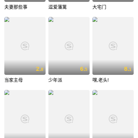
夫妻那些事
逗爱藩篱
大宅门
2.
6.
8.
8
5
1
当家主母
少年派
嘿,老头!