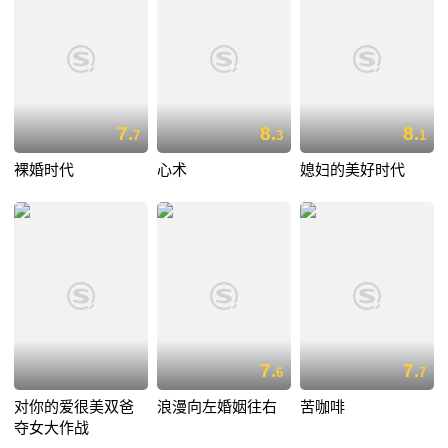
7.
8.
8.
7
3
1
裸婚时代
心术
媳妇的美好时代
7.
7.
6
7
对你的爱很美双爸
浪漫向左婚姻往右
苦咖啡
夺女大作战