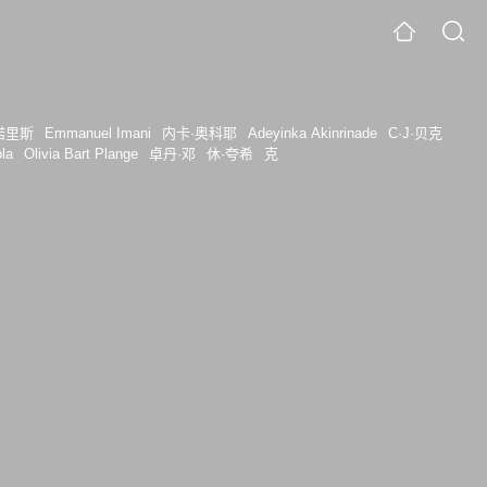
诺里斯
Emmanuel Imani
内卡·奥科耶
Adeyinka Akinrinade
C·J·贝克
la
Olivia Bart Plange
卓丹·邓
休·夸希
克