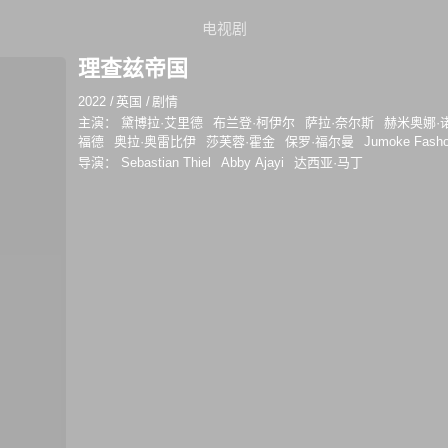
电视剧
理查兹帝国
2022
/
英国
/
剧情
主演：
黛博拉·艾里德
布兰登·柯伊尔
萨拉·奈尔斯
赫米奥娜·
福德
奥拉·奥雷比伊
莎芙蓉·霍金
保罗·福尔曼
Jumoke Fasho
导演：
Sebastian Thiel
Abby Ajayi
达西亚·马丁